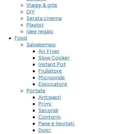
Viaggi & gite
DIY
Serata cinema
Playlist
Idee regalo
Food
Salvatempo
Air Fryer
Slow Cooker
Instant Pot
Frullatore
Microonde
Essiccatore
Portate
Antipasti
Primi
Secondi
Contorni
Pane e lievitati
Dolci