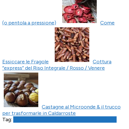
(o pentola a pressione)
Come
Essiccare le Fragole
Cottura
“express” del Riso Integrale / Rosso / Venere
Castagne al Microonde & il trucco
per trasformarle in Caldarroste
Tag:
Festa in Vista
Stranezze e roba così...
Wurstel