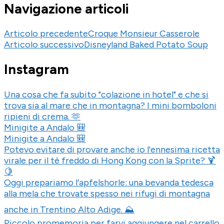
Navigazione articoli
Articolo precedente
Croque Monsieur Casserole
Articolo successivo
Disneyland Baked Potato Soup
Instagram
Una cosa che fa subito "colazione in hotel" e che si
trova sia al mare che in montagna? I mini bomboloni
ripieni di crema. 🫶
Minigite a Andalo 🎒
Minigite a Andalo 🎒
Potevo evitare di provare anche io l'ennesima ricetta
virale per il tè freddo di Hong Kong con la Sprite? 🍹
🍋
Oggi prepariamo l’apfelshorle: una bevanda tedesca
alla mela che trovate spesso nei rifugi di montagna
anche in Trentino Alto Adige. ⛰️
Piccolo promemoria per farvi aggiungere nel carrello