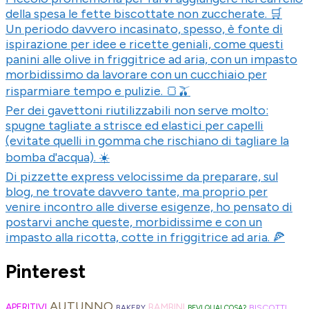
della spesa le fette biscottate non zuccherate. 🛒
Un periodo davvero incasinato, spesso, è fonte di
ispirazione per idee e ricette geniali, come questi
panini alle olive in friggitrice ad aria, con un impasto
morbidissimo da lavorare con un cucchiaio per
risparmiare tempo e pulizie. 🍞🫒
Per dei gavettoni riutilizzabili non serve molto:
spugne tagliate a strisce ed elastici per capelli
(evitate quelli in gomma che rischiano di tagliare la
bomba d'acqua). ☀️
Di pizzette express velocissime da preparare, sul
blog, ne trovate davvero tante, ma proprio per
venire incontro alle diverse esigenze, ho pensato di
postarvi anche queste, morbidissime e con un
impasto alla ricotta, cotte in friggitrice ad aria. 🍕
Pinterest
AUTUNNO
APERITIVI
BAMBINI
BISCOTTI
BAKERY
BEVI QUALCOSA?