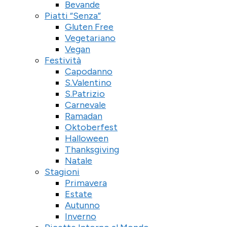
Bevande
Piatti “Senza”
Gluten Free
Vegetariano
Vegan
Festività
Capodanno
S.Valentino
S.Patrizio
Carnevale
Ramadan
Oktoberfest
Halloween
Thanksgiving
Natale
Stagioni
Primavera
Estate
Autunno
Inverno