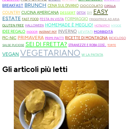
BRUNCH
BREAKFAST
CENA SUL DIVANO
CIOCCOLATO
CIPOLLA
EASY
CUCINA AMERICANA
COUNTRY
DESSERT
DIY
DETOX
ESTATE
FORMAGGIO
FESTA IN VISTA
FAST FOOD
FRIGGITRICE AD ARIA
HOMEMADE È MEGLIO!
GLUTEN FREE
HALLOWEEN
HOT&SPICY
HYGGE
INVERNO
IDEE REGALO
MORBIDITÀ
LIEVITATI
INDOOR
INSTANT POT
PRIMAVERA
PIC-NIC
RICETTE DI MONTAGNA
PRIMI PIATTI
RICICLOSO
SEI DI FRETTA?
SALSE PUCIOSE
STRANEZZE E ROBA COSÌ...
TORTE
VEGETARIANO
VEGAN
W LA PATATA
Gli articoli più letti