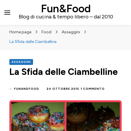
Fun&Food
Blog di cucina & tempo libero – dal 2010
Home page
Food
Assaggini
La Sfida delle Ciambelline
ASSAGGINI
La Sfida delle Ciambelline
SU
di
FUNANDFOOD
24 OTTOBRE 2015
1 COMMENTO
LA
SFIDA
DELLE
CIAMBELLINE