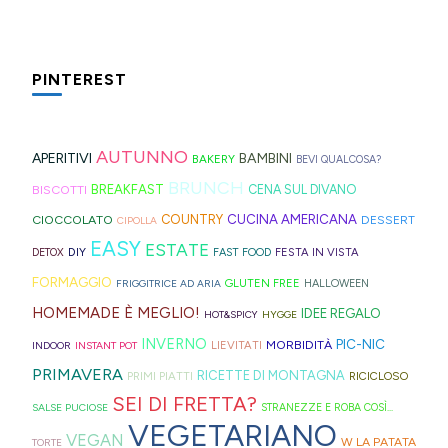
virale
che
spesa
al
spesso,
non
da
per
trovate
le
mare
è
serve
preparare,
il
spesso
fette
che
fonte
molto:
sul
PINTEREST
tè
nei
biscottate
in
di
spugne
blog,
freddo
rifugi
non
montagna?
ispirazione
tagliate
ne
di
di
zuccherate.
I
AUTUNNO
per
a
trovate
APERITIVI
BAMBINI
BAKERY
BEVI QUALCOSA?
Hong
montagna
mini
idee
strisce
davvero
BRUNCH
BISCOTTI
BREAKFAST
CENA SUL DIVANO
Kong
anche
bomboloni
e
ed
tante,
CUCINA AMERICANA
CIOCCOLATO
COUNTRY
DESSERT
con
in
CIPOLLA
ripieni
ricette
elastici
ma
EASY
ESTATE
la
Trentino
DIY
FESTA IN VISTA
DETOX
FAST FOOD
di
geniali,
per
proprio
Sprite?
Alto
FORMAGGIO
GLUTEN FREE
FRIGGITRICE AD ARIA
HALLOWEEN
crema.
come
capelli
per
Adige.
HOMEMADE È MEGLIO!
IDEE REGALO
HOT&SPICY
HYGGE
questi
(evitate
venire
INVERNO
PIC-NIC
MORBIDITÀ
LIEVITATI
INDOOR
INSTANT POT
panini
quelli
incontro
PRIMAVERA
RICETTE DI MONTAGNA
PRIMI PIATTI
RICICLOSO
alle
in
alle
SEI DI FRETTA?
olive
gomma
diverse
SALSE PUCIOSE
STRANEZZE E ROBA COSÌ...
VEGETARIANO
in
che
esigenze,
VEGAN
W LA PATATA
TORTE