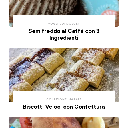
pulizie.
ad
aria.
VOGLIA DI DOLCE?
Semifreddo al Caffè con 3
Ingredienti
COLAZIONE
NATALE
Biscotti Veloci con Confettura