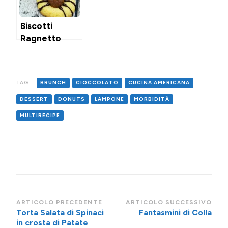
Biscotti
Ragnetto
TAG:
BRUNCH
CIOCCOLATO
CUCINA AMERICANA
DESSERT
DONUTS
LAMPONE
MORBIDITÀ
MULTIRECIPE
Navigazione
ARTICOLO PRECEDENTE
ARTICOLO SUCCESSIVO
Torta Salata di Spinaci
Fantasmini di Colla
articoli
in crosta di Patate