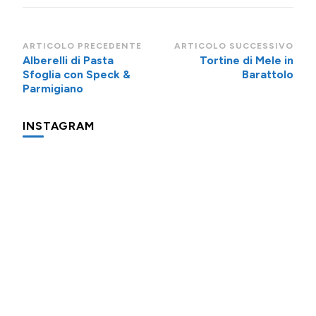
Navigazione
ARTICOLO PRECEDENTE
ARTICOLO SUCCESSIVO
Alberelli di Pasta
Tortine di Mele in
articoli
Sfoglia con Speck &
Barattolo
Parmigiano
INSTAGRAM
Una
Minigite
Minigite
cosa
a
a
che
Andalo
Andalo
fa
subito
Potevo
Oggi
Piccolo
"colazione
evitare
prepariamo
promemoria
in
di
l’apfelshorle:
per
hotel"
provare
una
farvi