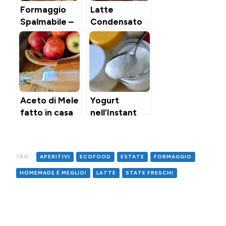
Formaggio
Latte
Spalmabile –
Condensato
tipo
fatto in casa
Philadelphia –
fatto in casa
Aceto di Mele
Yogurt
fatto in casa
nell’Instant
Pot
TAG:
APERITIVI
ECOFOOD
ESTATE
FORMAGGIO
HOMEMADE È MEGLIO!
LATTE
STATE FRESCHI