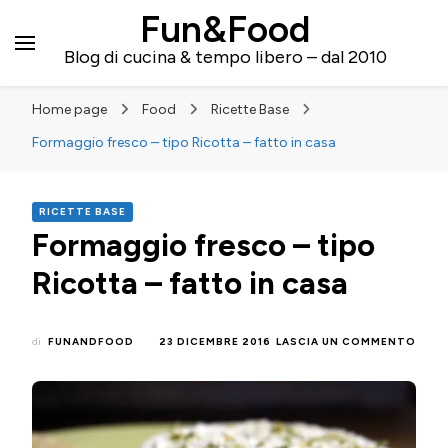
Fun&Food
Blog di cucina & tempo libero – dal 2010
Home page
Food
Ricette Base
Formaggio fresco – tipo Ricotta – fatto in casa
RICETTE BASE
Formaggio fresco – tipo
Ricotta – fatto in casa
SU
di
FUNANDFOOD
23 DICEMBRE 2016
LASCIA UN COMMENTO
FOR
FRES
–
TIPO
RICO