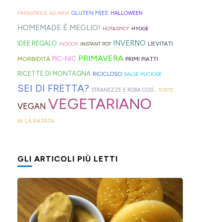
geniali,
per
proprio
di
Sprite?
Alto
come
capelli
per
GLUTEN FREE
FRIGGITRICE AD ARIA
HALLOWEEN
crema.
Adige.
questi
(evitate
venire
HOMEMADE È MEGLIO!
HOT&SPICY
HYGGE
panini
quelli
incontro
INVERNO
IDEE REGALO
LIEVITATI
INDOOR
INSTANT POT
alle
in
alle
PRIMAVERA
PIC-NIC
MORBIDITÀ
PRIMI PIATTI
olive
gomma
diverse
RICETTE DI MONTAGNA
RICICLOSO
SALSE PUCIOSE
in
che
esigenze,
SEI DI FRETTA?
STRANEZZE E ROBA COSÌ...
TORTE
friggitrice
rischiano
ho
VEGETARIANO
VEGAN
ad
di
pensato
W LA PATATA
aria,
tagliare
di
con
la
postarvi
un
bomba
anche
GLI ARTICOLI PIÙ LETTI
impasto
d'acqua).
queste,
morbidissimo
morbidissime
da
e
lavorare
con