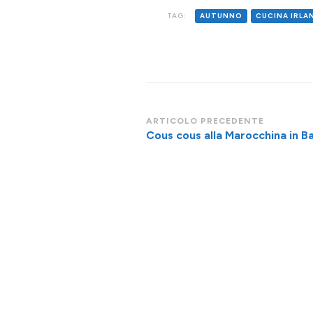
TAG:
AUTUNNO
CUCINA IRLA
Navigazione
ARTICOLO PRECEDENTE
Cous cous alla Marocchina in B
articoli