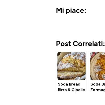
Mi piace:
Post Correlati:
Soda Bread
Soda B
Birra & Cipolle
Formag
Caramellate
Erbe