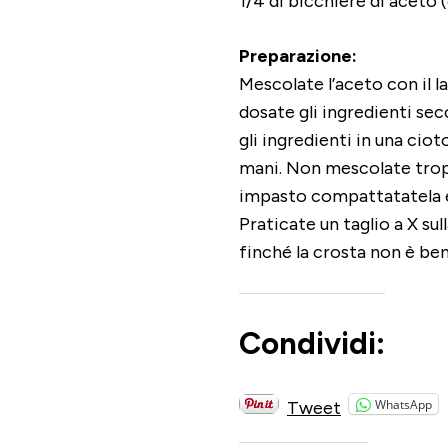
1/4 di bicchiere di aceto 
Preparazione:
Mescolate l’aceto con il 
dosate gli ingredienti sec
gli ingredienti in una cio
mani. Non mescolate tropp
impasto compattatatela e 
Praticate un taglio a X su
finché la crosta non è ben
Condividi:
WhatsApp
Tweet