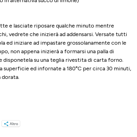
(o in alternativa succo di limone)
latte e lasciate riposare qualche minuto mentre
chi, vedrete che inizierà ad addensarsi. Versate tutti
tola ed iniziare ad impastare grossolanamente con le
o, non appena inizierà a formarsi una palla di
disponetela su una teglia rivestita di carta forno.
lla superficie ed infornate a 180°C per circa 30 minuti,
 dorata.
Altro