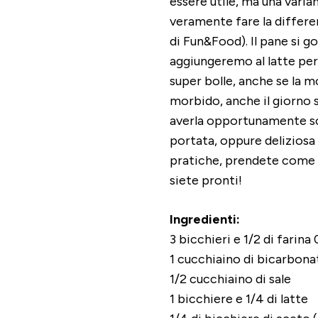
essere utile, ma una var
veramente fare la differe
di Fun&Food). Il pane si g
aggiungeremo al latte per 
super bolle, anche se la 
morbido, anche il giorno 
averla opportunamente sc
portata, oppure deliziosa
pratiche, prendete come 
siete pronti!
Ingredienti:
3 bicchieri e 1/2 di farina
1 cucchiaino di bicarbona
1/2 cucchiaino di sale
1 bicchiere e 1/4 di latte