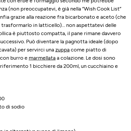
iante con erbe e formaggio secondo me potrebbe
nza (non preoccupatevi, è già nella “Wish Cook List”
onfia grazie alla reazione fra bicarbonato e aceto (che
trasformarlo in latticello)… non aspettatevi delle
mollica è piuttosto compatta, il pane rimane davvero
successivo. Può diventare la pagnotta ideale (dopo
avata) per servirci una
zuppa
come piatto di
 con burro e
marmellata
a colazione. Le dosi sono
riferimento 1 bicchiere da 200ml, un cucchiaino e
 00
to di sodio