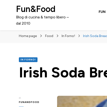
Fun&Food
FUN
Blog di cucina & tempo libero –
dal 2010
Home page
Food
In Forno!
Irish Soda Brea
IN FORNO!
Irish Soda B
di
FUNANDFOOD