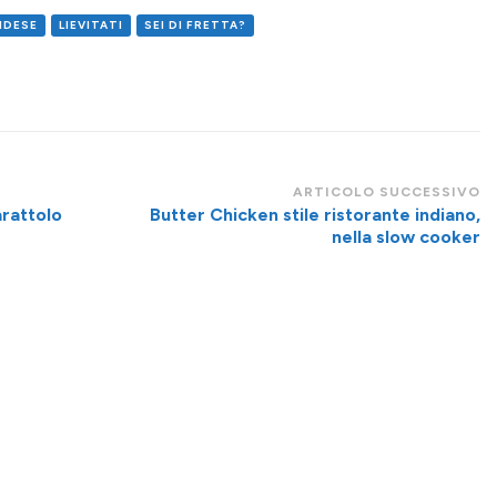
NDESE
LIEVITATI
SEI DI FRETTA?
ARTICOLO SUCCESSIVO
arattolo
Butter Chicken stile ristorante indiano,
nella slow cooker