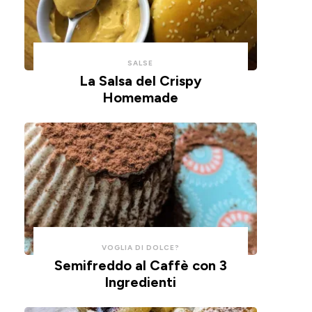
con
un
un
impasto
cucchiaio
alla
per
ricotta,
SALSE
risparmiare
cotte
La Salsa del Crispy
Homemade
tempo
in
e
friggitrice
pulizie.
ad
aria.
VOGLIA DI DOLCE?
Semifreddo al Caffè con 3
Ingredienti