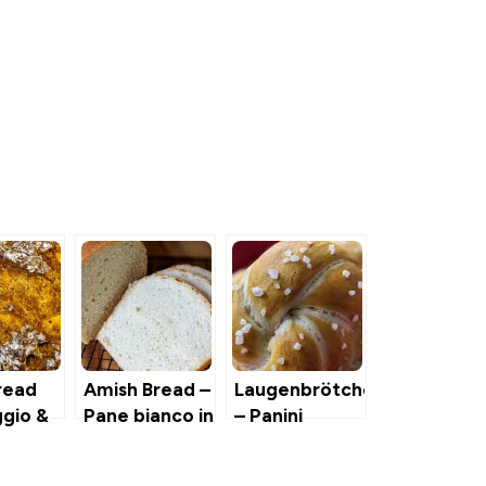
read
Amish Bread –
Laugenbrötchen
gio &
Pane bianco in
– Panini
cassetta
“Bretzel”
Tedeschi