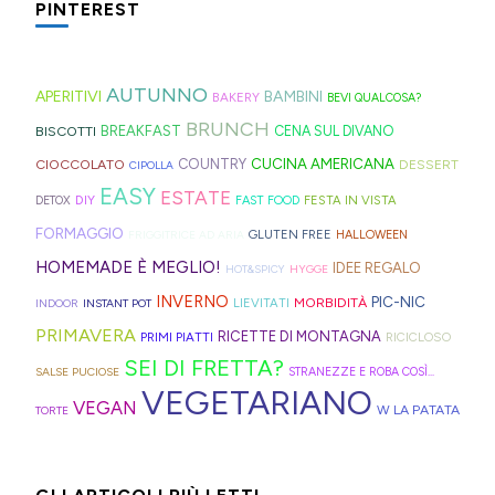
sul
fresche
perfetta
PINTEREST
biscottate
e
ed
con
in
blog,
(il
per
non
ricette
elastici
la
Trentino
ne
meteo
queste
zuccherate.
geniali,
per
Sprite?
Alto
AUTUNNO
trovate
almeno
ultime
APERITIVI
BAMBINI
BAKERY
BEVI QUALCOSA?
come
capelli
Adige.
davvero
vuole
settimane
BRUNCH
BISCOTTI
BREAKFAST
CENA SUL DIVANO
questi
(evitate
tante,
farci
di
CUCINA AMERICANA
CIOCCOLATO
COUNTRY
DESSERT
panini
quelli
CIPOLLA
ma
credere
scuola.
EASY
ESTATE
alle
in
DIY
FESTA IN VISTA
DETOX
FAST FOOD
proprio
così)
olive
gomma
FORMAGGIO
GLUTEN FREE
FRIGGITRICE AD ARIA
HALLOWEEN
per
per
in
che
HOMEMADE È MEGLIO!
IDEE REGALO
HOT&SPICY
HYGGE
venire
informare
friggitrice
rischiano
INVERNO
PIC-NIC
MORBIDITÀ
LIEVITATI
INDOOR
INSTANT POT
incontro
questi
ad
di
PRIMAVERA
RICETTE DI MONTAGNA
PRIMI PIATTI
RICICLOSO
alle
deliziosi
aria,
tagliare
SEI DI FRETTA?
diverse
biscotti
SALSE PUCIOSE
STRANEZZE E ROBA COSÌ...
con
la
VEGETARIANO
esigenze,
al
VEGAN
W LA PATATA
TORTE
un
bomba
ho
cucchiaio
impasto
d'acqua).
pensato
finlandesi:
morbidissimo