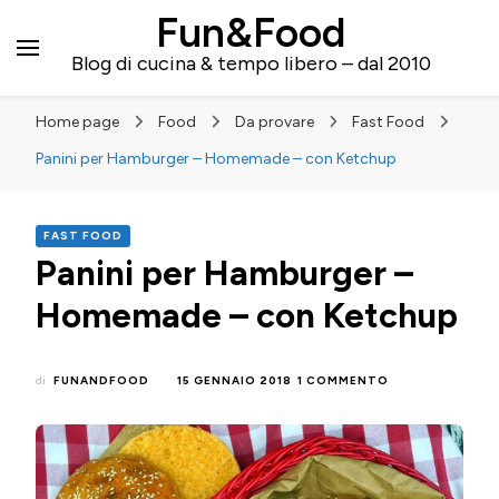
Fun&Food
Blog di cucina & tempo libero – dal 2010
Home page
Food
Da provare
Fast Food
Panini per Hamburger – Homemade – con Ketchup
FAST FOOD
Panini per Hamburger –
Homemade – con Ketchup
SU
di
FUNANDFOOD
15 GENNAIO 2018
1 COMMENTO
PANINI
PER
HAMBURGER
–
HOMEMADE