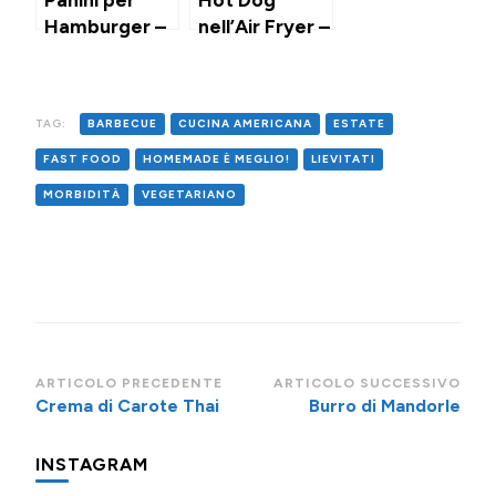
Panini per
Hot Dog
Hamburger –
nell’Air Fryer –
con
pronti in 5
Tangzhong
minuti
TAG:
BARBECUE
CUCINA AMERICANA
ESTATE
FAST FOOD
HOMEMADE È MEGLIO!
LIEVITATI
MORBIDITÀ
VEGETARIANO
Navigazione
ARTICOLO PRECEDENTE
ARTICOLO SUCCESSIVO
Crema di Carote Thai
Burro di Mandorle
articoli
INSTAGRAM