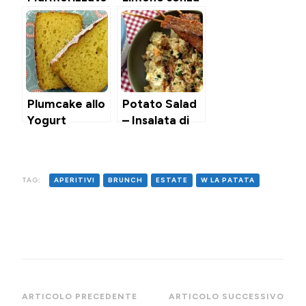
lievito
Plumcake allo
Potato Salad
Yogurt
– Insalata di
Patate
Americana
TAG:
APERITIVI
BRUNCH
ESTATE
W LA PATATA
Navigazione
ARTICOLO PRECEDENTE
ARTICOLO SUCCESSIVO