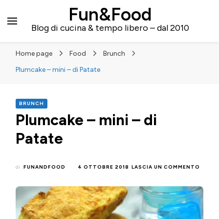
Fun&Food
Blog di cucina & tempo libero – dal 2010
Home page
Food
Brunch
Plumcake – mini – di Patate
BRUNCH
Plumcake – mini – di
Patate
SU
di
FUNANDFOOD
4 OTTOBRE 2018
LASCIA UN COMMENTO
PLUMC
–
MINI
–
DI