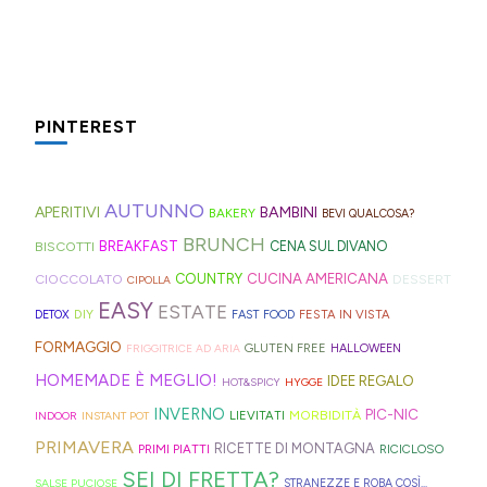
davvero
gavettoni
express
ricetta
mela
della
sia
incasinato,
riutilizzabili
velocissime
virale
che
spesa
al
spesso,
non
da
per
trovate
le
mare
è
serve
preparare,
il
spesso
fette
che
fonte
molto:
sul
PINTEREST
tè
nei
biscottate
in
di
spugne
blog,
freddo
rifugi
non
montagna?
ispirazione
tagliate
ne
di
di
zuccherate.
I
AUTUNNO
per
a
trovate
APERITIVI
BAMBINI
BAKERY
BEVI QUALCOSA?
Hong
montagna
mini
idee
strisce
davvero
BRUNCH
BISCOTTI
BREAKFAST
CENA SUL DIVANO
Kong
anche
bomboloni
e
ed
tante,
CUCINA AMERICANA
CIOCCOLATO
COUNTRY
DESSERT
con
in
CIPOLLA
ripieni
ricette
elastici
ma
EASY
ESTATE
la
Trentino
DIY
FESTA IN VISTA
DETOX
FAST FOOD
di
geniali,
per
proprio
Sprite?
Alto
FORMAGGIO
GLUTEN FREE
FRIGGITRICE AD ARIA
HALLOWEEN
crema.
come
capelli
per
Adige.
HOMEMADE È MEGLIO!
IDEE REGALO
HOT&SPICY
HYGGE
questi
(evitate
venire
INVERNO
PIC-NIC
MORBIDITÀ
LIEVITATI
INDOOR
INSTANT POT
panini
quelli
incontro
PRIMAVERA
RICETTE DI MONTAGNA
PRIMI PIATTI
RICICLOSO
alle
in
alle
SEI DI FRETTA?
SALSE PUCIOSE
STRANEZZE E ROBA COSÌ...