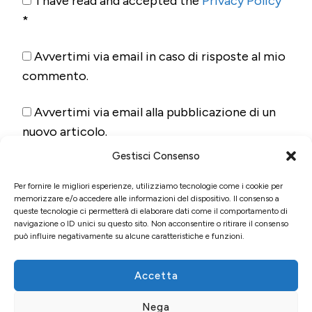
I have read and accepted the
Privacy Policy
*
Avvertimi via email in caso di risposte al mio
commento.
Avvertimi via email alla pubblicazione di un
nuovo articolo.
Gestisci Consenso
Per fornire le migliori esperienze, utilizziamo tecnologie come i cookie per
memorizzare e/o accedere alle informazioni del dispositivo. Il consenso a
queste tecnologie ci permetterà di elaborare dati come il comportamento di
navigazione o ID unici su questo sito. Non acconsentire o ritirare il consenso
può influire negativamente su alcune caratteristiche e funzioni.
Accetta
© Copyright 2026
Fun&Food
. Tutti i diritti riservati.
Blossom
Nega
Pin | Sviluppato da
Blossom Themes
. Powered by