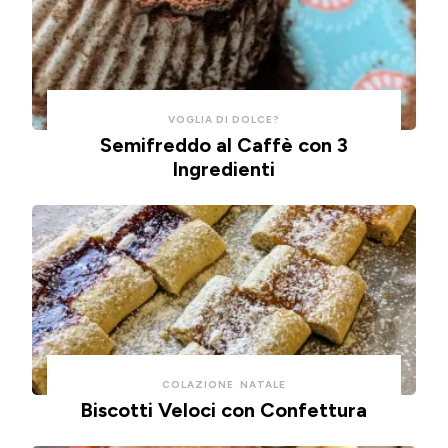
tempo
in
e
friggitrice
pulizie.
ad
aria.
VOGLIA DI DOLCE?
Semifreddo al Caffè con 3
Ingredienti
COLAZIONE
NATALE
Biscotti Veloci con Confettura