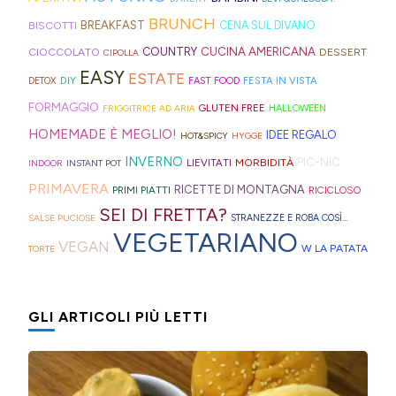
Hong
montagna
mini
idee
strisce
davvero
BRUNCH
BISCOTTI
BREAKFAST
CENA SUL DIVANO
Kong
anche
bomboloni
e
ed
tante,
CUCINA AMERICANA
CIOCCOLATO
COUNTRY
DESSERT
con
in
CIPOLLA
ripieni
ricette
elastici
ma
EASY
ESTATE
la
Trentino
DIY
FESTA IN VISTA
DETOX
FAST FOOD
di
geniali,
per
proprio
Sprite?
Alto
FORMAGGIO
GLUTEN FREE
FRIGGITRICE AD ARIA
HALLOWEEN
crema.
come
capelli
per
Adige.
HOMEMADE È MEGLIO!
IDEE REGALO
HOT&SPICY
HYGGE
questi
(evitate
venire
INVERNO
PIC-NIC
MORBIDITÀ
LIEVITATI
INDOOR
INSTANT POT
panini
quelli
incontro
PRIMAVERA
RICETTE DI MONTAGNA
PRIMI PIATTI
RICICLOSO
alle
in
alle
SEI DI FRETTA?
olive
gomma
diverse
SALSE PUCIOSE
STRANEZZE E ROBA COSÌ...
VEGETARIANO
in
che
esigenze,
VEGAN
W LA PATATA
TORTE
friggitrice
rischiano
ho
ad
di
pensato
GLI ARTICOLI PIÙ LETTI
aria,
tagliare
di
con
la
postarvi
un
bomba
anche
impasto
d'acqua).
queste,