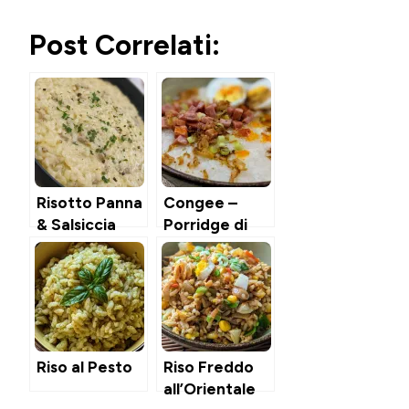
Post Correlati:
Risotto Panna
Congee –
& Salsiccia
Porridge di
Riso Salato
Coreano
nell’Instant
Pot
Riso al Pesto
Riso Freddo
all’Orientale