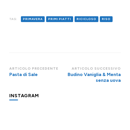
TAG:
PRIMAVERA
PRIMI PIATTI
RICICLOSO
RISO
Navigazione
ARTICOLO PRECEDENTE
ARTICOLO SUCCESSIVO
Pasta di Sale
Budino Vaniglia & Menta
articoli
senza uova
INSTAGRAM
Una
Minigite
Minigite
cosa
a
a
che
Andalo
Andalo