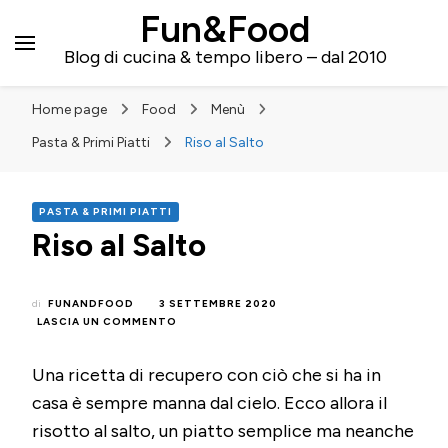
Fun&Food
Blog di cucina & tempo libero – dal 2010
Home page
Food
Menù
Pasta & Primi Piatti
Riso al Salto
PASTA & PRIMI PIATTI
Riso al Salto
di
FUNANDFOOD
3 SETTEMBRE 2020
SU
LASCIA UN COMMENTO
RISO
AL
Una ricetta di recupero con ciò che si ha in
SALTO
casa è sempre manna dal cielo. Ecco allora il
risotto al salto, un piatto semplice ma neanche