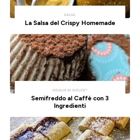
lavorare
con
con
un
SALSE
un
impasto
La Salsa del Crispy Homemade
cucchiaio
alla
per
ricotta,
risparmiare
cotte
tempo
in
e
friggitrice
pulizie.
ad
aria.
VOGLIA DI DOLCE?
Semifreddo al Caffè con 3
Ingredienti