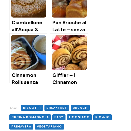
Ciambellone
Pan Brioche al
all’Acqua &
Latte – senza
Arance
burro né uova
Cinnamon
Gifflar – i
Rolls senza
Cinnamon
uova
Rolls Svedesi
dell’Ikea
TAG:
BISCOTTI
BREAKFAST
BRUNCH
CUCINA ROMAGNOLA
EASY
LIMONIAMO
PIC-NIC
PRIMAVERA
VEGETARIANO