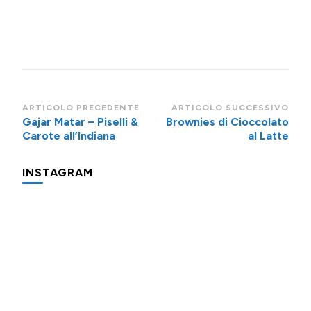
Navigazione
ARTICOLO PRECEDENTE
ARTICOLO SUCCESSIVO
Gajar Matar – Piselli &
Brownies di Cioccolato
articoli
Carote all’Indiana
al Latte
INSTAGRAM
Una
Minigite
Minigite
cosa
a
a
che
Andalo
Andalo
fa
subito
Potevo
Oggi
Piccolo
"colazione