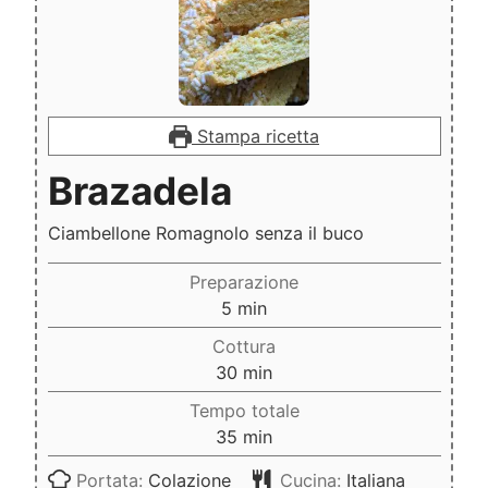
Stampa ricetta
Brazadela
Ciambellone Romagnolo senza il buco
Preparazione
minuti
5
min
Cottura
minuti
30
min
Tempo totale
minuti
35
min
Portata:
Colazione
Cucina:
Italiana