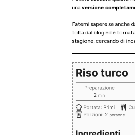
una
versione completam
Fatemi sapere se anche da
tolta dal blog ed è tornata
stagione, cercando di inca
Riso turco
Preparazione
minuti
2
min
Portata:
Primi
Cu
Porzioni:
2
persone
Ingredienti