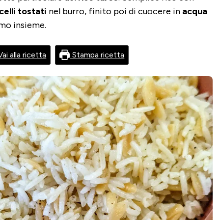
celli tostati
nel burro, finito poi di cuocere in
acqua
mo insieme.
ai alla ricetta
Stampa ricetta