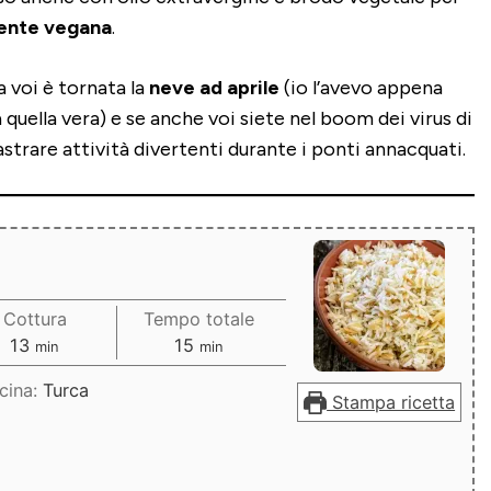
ente vegana
.
 voi è tornata la
neve ad aprile
(io l’avevo appena
 quella vera) e se anche voi siete nel boom dei virus di
strare attività divertenti durante i ponti annacquati.
Cottura
Tempo totale
minuti
minuti
13
15
min
min
cina:
Turca
Stampa ricetta