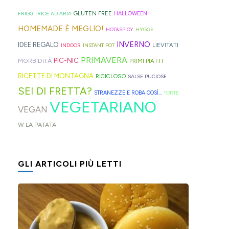
geniali,
per
proprio
di
Sprite?
Alto
come
capelli
per
GLUTEN FREE
FRIGGITRICE AD ARIA
HALLOWEEN
crema.
Adige.
questi
(evitate
venire
HOMEMADE È MEGLIO!
HOT&SPICY
HYGGE
panini
quelli
incontro
INVERNO
IDEE REGALO
LIEVITATI
INDOOR
INSTANT POT
alle
in
alle
PRIMAVERA
PIC-NIC
MORBIDITÀ
PRIMI PIATTI
olive
gomma
diverse
RICETTE DI MONTAGNA
RICICLOSO
SALSE PUCIOSE
in
che
esigenze,
SEI DI FRETTA?
STRANEZZE E ROBA COSÌ...
TORTE
friggitrice
rischiano
ho
VEGETARIANO
VEGAN
ad
di
pensato
W LA PATATA
aria,
tagliare
di
con
la
postarvi
un
bomba
anche
GLI ARTICOLI PIÙ LETTI
impasto
d'acqua).
queste,
morbidissimo
morbidissime
da
e
lavorare
con