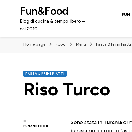
Fun&Food
FUN
Blog di cucina & tempo libero –
dal 2010
Home page
Food
Menù
Pasta & Primi Piatti
PASTA & PRIMI PIATTI
Riso Turco
di
Sono stata in
Turchia
orma
FUNANDFOOD
benissimo è proprio l’asp