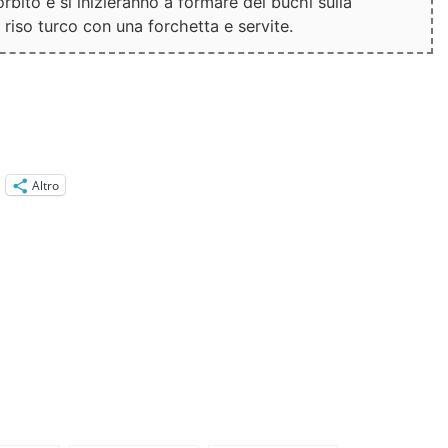
sorbito e si inizieranno a formare dei buchi sulla
l riso turco con una forchetta e servite.
Altro