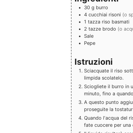
30
g
burro
4
cucchiai
risoni
(o s
1
tazza
riso basmati
2
tazze
brodo
(o acq
Sale
Pepe
Istruzioni
Sciacquate il riso so
limpida scolatelo.
Sciogliete il burro in
minuto, fino a quand
A questo punto aggiun
proseguite la tostatur
Quando l'acqua del ri
fate cuocere per una 