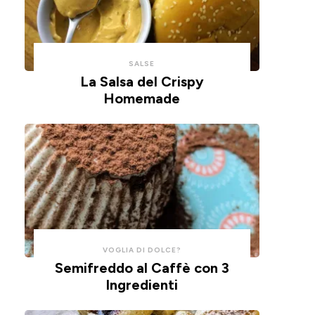
con
un
un
impasto
cucchiaio
alla
per
ricotta,
SALSE
risparmiare
cotte
La Salsa del Crispy
Homemade
tempo
in
e
friggitrice
pulizie.
ad
aria.
VOGLIA DI DOLCE?
Semifreddo al Caffè con 3
Ingredienti