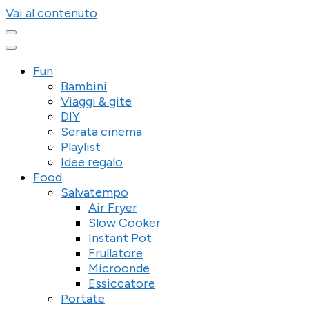
Vai al contenuto
Fun
Bambini
Viaggi & gite
DIY
Serata cinema
Playlist
Idee regalo
Food
Salvatempo
Air Fryer
Slow Cooker
Instant Pot
Frullatore
Microonde
Essiccatore
Portate