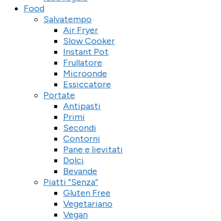
Food
Salvatempo
Air Fryer
Slow Cooker
Instant Pot
Frullatore
Microonde
Essiccatore
Portate
Antipasti
Primi
Secondi
Contorni
Pane e lievitati
Dolci
Bevande
Piatti “Senza”
Gluten Free
Vegetariano
Vegan