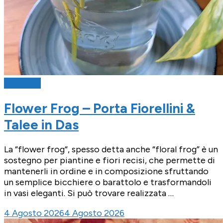
Fai Da Te
Flower Frog – Porta Fiorellini &
Talee in Das
La “flower frog“, spesso detta anche “floral frog” è un
sostegno per piantine e fiori recisi, che permette di
mantenerli in ordine e in composizione sfruttando
un semplice bicchiere o barattolo e trasformandoli
in vasi eleganti. Si può trovare realizzata …
4 Agosto 2026
4 Agosto 2026