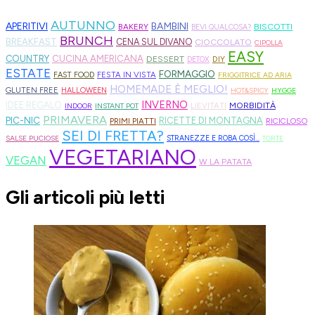
AUTUNNO
APERITIVI
BAMBINI
BISCOTTI
BAKERY
BEVI QUALCOSA?
BRUNCH
BREAKFAST
CENA SUL DIVANO
CIOCCOLATO
CIPOLLA
EASY
CUCINA AMERICANA
COUNTRY
DESSERT
DIY
DETOX
ESTATE
FORMAGGIO
FESTA IN VISTA
FAST FOOD
FRIGGITRICE AD ARIA
HOMEMADE È MEGLIO!
GLUTEN FREE
HALLOWEEN
HOT&SPICY
HYGGE
INVERNO
IDEE REGALO
MORBIDITÀ
LIEVITATI
INDOOR
INSTANT POT
PRIMAVERA
PIC-NIC
RICETTE DI MONTAGNA
PRIMI PIATTI
RICICLOSO
SEI DI FRETTA?
SALSE PUCIOSE
STRANEZZE E ROBA COSÌ...
TORTE
VEGETARIANO
VEGAN
W LA PATATA
Gli articoli più letti