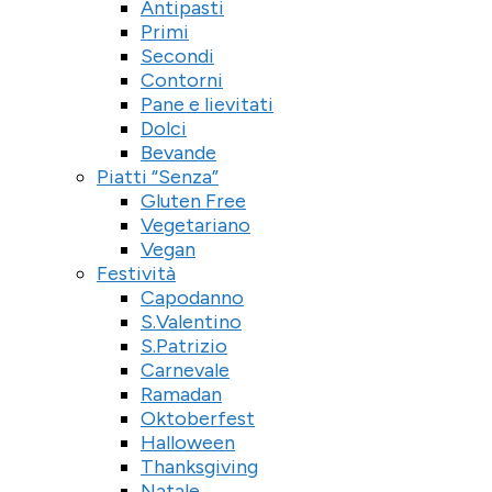
Antipasti
Primi
Secondi
Contorni
Pane e lievitati
Dolci
Bevande
Piatti “Senza”
Gluten Free
Vegetariano
Vegan
Festività
Capodanno
S.Valentino
S.Patrizio
Carnevale
Ramadan
Oktoberfest
Halloween
Thanksgiving
Natale