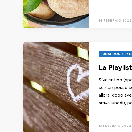
14 FEBBRAIO 2022
FUN&FOOD STYL
La Playlis
S.Valentino (spo
se non posso s
allora, dopo ave
arriva lunedì),
13 FEBBRAIO 2022