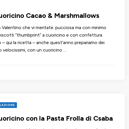
Cuoricino Cacao & Marshmallows
an Valentino che vi meritate: pucciosa ma con minimo
biscotti “thumbprint” a cuoricino e con confettura
o – qui la ricetta – anche quest’anno prepariamo dei
o velocissimi, con un cuoricino …
LAZIONE
uoricino con la Pasta Frolla di Csaba