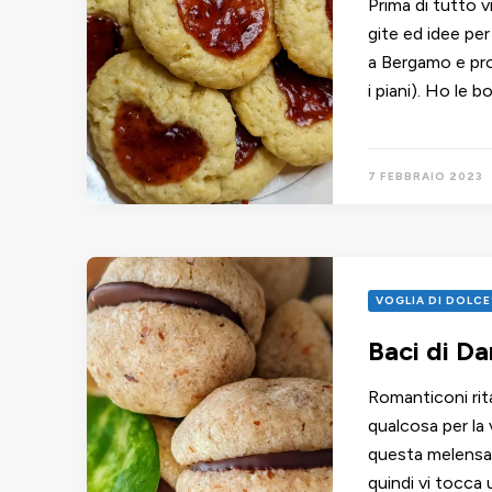
Prima di tutto 
gite ed idee per
a Bergamo e pro
i piani). Ho le 
7 FEBBRAIO 2023
VOGLIA DI DOLCE
Baci di D
Romanticoni rit
qualcosa per la
questa melensa 
quindi vi tocca 