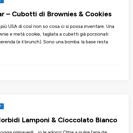
?
ar – Cubotti di Brownies & Cookies
 più USA di così non so cosa ci si possa inventare. Una
nie e metà cookie, tagliata a cubetti già porzionati
merenda (e il brunch). Sono una bomba: la base resta
?
orbidi Lamponi & Cioccolato Bianco
oggia primaverili… io le adoro! Oltre a pulire l’aria dai