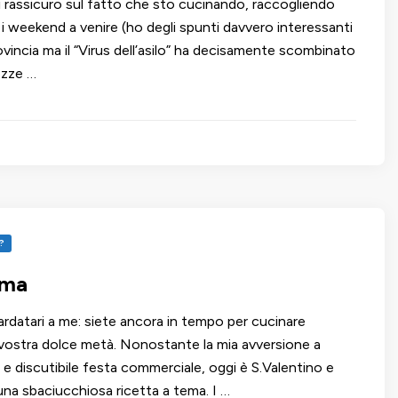
vi rassicuro sul fatto che sto cucinando, raccogliendo
 i weekend a venire (ho degli spunti davvero interessanti
vincia ma il “Virus dell’asilo” ha decisamente scombinato
bozze …
?
ama
ardatari a me: siete ancora in tempo per cucinare
 vostra dolce metà. Nonostante la mia avversione a
e discutibile festa commerciale, oggi è S.Valentino e
una sbaciucchiosa ricetta a tema. I …