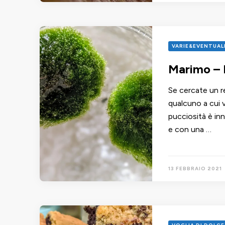
VARIE&EVENTUAL
Marimo – 
Se cercate un r
qualcuno a cui v
pucciosità è inn
e con una …
13 FEBBRAIO 2021