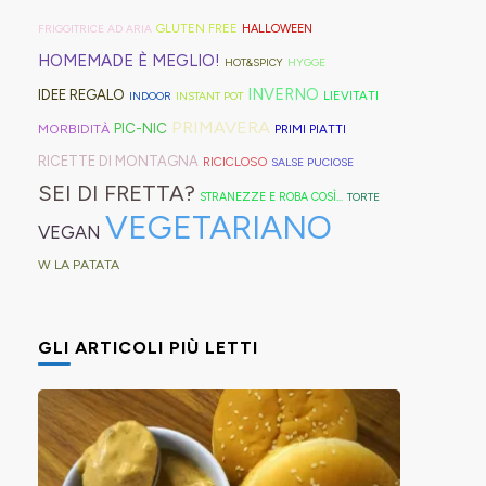
geniali,
per
proprio
di
Sprite?
Alto
come
capelli
per
GLUTEN FREE
FRIGGITRICE AD ARIA
HALLOWEEN
crema.
Adige.
questi
(evitate
venire
HOMEMADE È MEGLIO!
HOT&SPICY
HYGGE
panini
quelli
incontro
INVERNO
IDEE REGALO
LIEVITATI
INDOOR
INSTANT POT
alle
in
alle
PRIMAVERA
PIC-NIC
MORBIDITÀ
PRIMI PIATTI
olive
gomma
diverse
RICETTE DI MONTAGNA
RICICLOSO
SALSE PUCIOSE
in
che
esigenze,
SEI DI FRETTA?
STRANEZZE E ROBA COSÌ...
TORTE
friggitrice
rischiano
ho
VEGETARIANO
VEGAN
ad
di
pensato
W LA PATATA
aria,
tagliare
di
con
la
postarvi
un
bomba
anche
GLI ARTICOLI PIÙ LETTI
impasto
d'acqua).
queste,
morbidissimo
morbidissime
da
e
lavorare
con