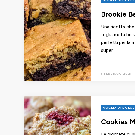
VOGLIA DI DOLCE
Brookie B
Una ricetta che
teglia metà brow
perfetti per la 
super …
5 FEBBRAIO 2021
VOGLIA DI DOLCE
Cookies M
Le giornate di pi