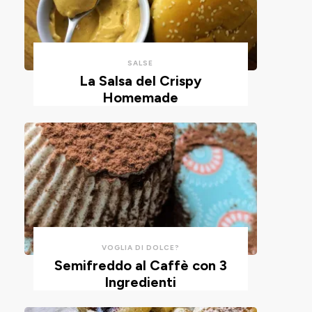
con
un
un
impasto
cucchiaio
alla
per
ricotta,
SALSE
risparmiare
cotte
La Salsa del Crispy
Homemade
tempo
in
e
friggitrice
pulizie.
ad
aria.
VOGLIA DI DOLCE?
Semifreddo al Caffè con 3
Ingredienti