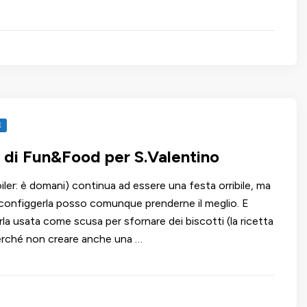
E
t di Fun&Food per S.Valentino
iler: è domani) continua ad essere una festa orribile, ma
configgerla posso comunque prenderne il meglio. E
rla usata come scusa per sfornare dei biscotti (la ricetta
 perché non creare anche una …