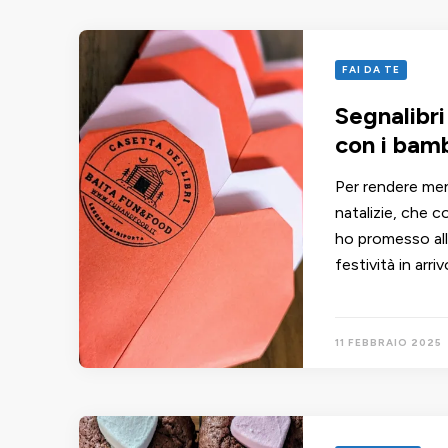
FAI DA TE
Segnalibri
con i bamb
Per rendere men
natalizie, che 
ho promesso all
festività in arri
11 FEBBRAIO 2025