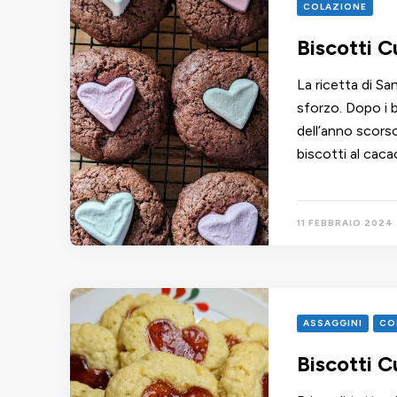
COLAZIONE
Biscotti 
La ricetta di S
sforzo. Dopo i 
dell’anno scors
biscotti al caca
11 FEBBRAIO 2024
ASSAGGINI
CO
Biscotti C