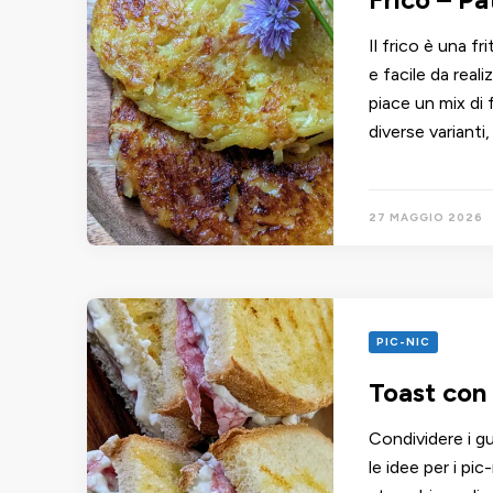
Il frico è una fr
e facile da real
piace un mix di
diverse varianti
27 MAGGIO 2026
PIC-NIC
Toast con
Condividere i gu
le idee per i pi