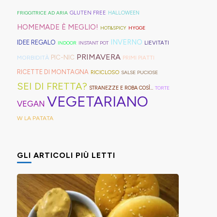
proprio
così)
olive
gomma
per
per
GLUTEN FREE
FRIGGITRICE AD ARIA
HALLOWEEN
in
che
venire
informare
HOMEMADE È MEGLIO!
HOT&SPICY
HYGGE
friggitrice
rischiano
incontro
questi
INVERNO
IDEE REGALO
LIEVITATI
INDOOR
INSTANT POT
ad
di
alle
deliziosi
PRIMAVERA
PIC-NIC
MORBIDITÀ
PRIMI PIATTI
aria,
tagliare
diverse
biscotti
RICETTE DI MONTAGNA
RICICLOSO
SALSE PUCIOSE
con
la
esigenze,
al
SEI DI FRETTA?
STRANEZZE E ROBA COSÌ...
TORTE
un
bomba
ho
cucchiaio
VEGETARIANO
VEGAN
impasto
d'acqua).
pensato
finlandesi:
W LA PATATA
morbidissimo
di
i
da
postarvi
lusikkaleivät.
lavorare
anche
GLI ARTICOLI PIÙ LETTI
con
queste,
un
morbidissime
cucchiaio
e
per
con
risparmiare