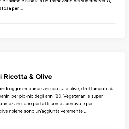
ve e salame è rubata a un tramezzino del supermercato,
stosa per …
i Ricotta & Olive
indi oggi mini tramezzini ricotta e olive, direttamente da
panini per pic-nic degli anni ’80. Vegetariani e super
 tramezzini sono perfetti come aperitivo e per
live ripiene sono un’aggiunta veramente …