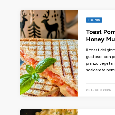
PIC-NIC
Toast Pom
Honey Mu
Il toast del gio
gustoso, con po
pranzo vegetari
scalderete nem
24 LUGLIO 2026