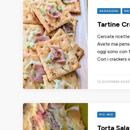
ASSAGGINI
NA
Tartine C
Cercate ricette 
Avete mai pensat
oggi sono con f
Con i crackers i
12 DICEMBRE 2025
PIC-NIC
Torta Sal