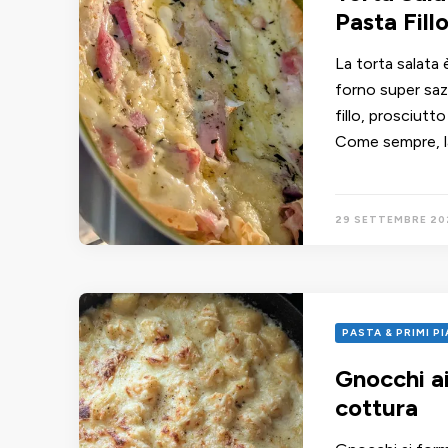
Pasta Fill
La torta salata
forno super sazi
fillo, prosciutt
Come sempre, l
29 SETTEMBRE 20
PASTA & PRIMI P
Gnocchi a
cottura