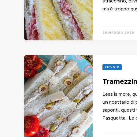
stracchino, oli
ma è troppo gu
26 MAGGIO 2026
PIC-NIC
Tramezzin
Less is more, qu
un ricettario di 
saporiti, questi
Pasquetta. Le o