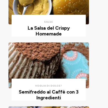
un
tempo
impasto
e
alla
pulizie.
ricotta,
SALSE
cotte
La Salsa del Crispy
Homemade
in
friggitrice
ad
aria.
VOGLIA DI DOLCE?
Semifreddo al Caffè con 3
Ingredienti