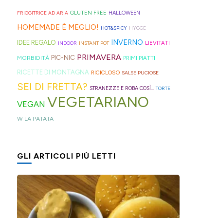
geniali,
per
proprio
di
Sprite?
Alto
come
capelli
per
GLUTEN FREE
FRIGGITRICE AD ARIA
HALLOWEEN
crema.
Adige.
questi
(evitate
venire
HOMEMADE È MEGLIO!
HOT&SPICY
HYGGE
panini
quelli
incontro
INVERNO
IDEE REGALO
LIEVITATI
INDOOR
INSTANT POT
alle
in
alle
PRIMAVERA
PIC-NIC
MORBIDITÀ
PRIMI PIATTI
olive
gomma
diverse
RICETTE DI MONTAGNA
RICICLOSO
SALSE PUCIOSE
in
che
esigenze,
SEI DI FRETTA?
STRANEZZE E ROBA COSÌ...
TORTE
friggitrice
rischiano
ho
VEGETARIANO
VEGAN
ad
di
pensato
W LA PATATA
aria,
tagliare
di
con
la
postarvi
un
bomba
anche
GLI ARTICOLI PIÙ LETTI
impasto
d'acqua).
queste,
morbidissimo
morbidissime
da
e
lavorare
con