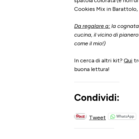
spatola colorata (e non di
Cookies Mix in Barattolo, 
Da regalare a:
la cognata 
cucina, il vicino di pianer
come il mio!)
In cerca di altri kit?
Qui
tr
buona lettura!
Condividi:
WhatsApp
Tweet