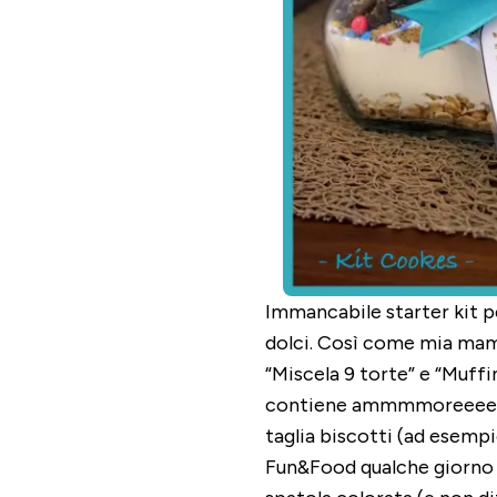
Immancabile starter kit p
dolci. Così come mia ma
“Miscela 9 torte” e “Muffi
contiene ammmmoreeeeeee
taglia biscotti (ad esemp
Fun&Food qualche giorno