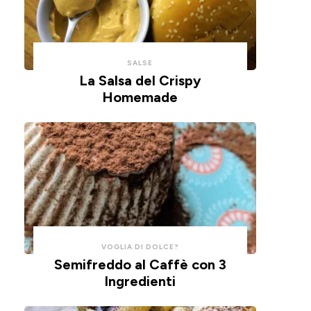
con
un
un
impasto
cucchiaio
alla
per
ricotta,
SALSE
risparmiare
cotte
La Salsa del Crispy
Homemade
tempo
in
e
friggitrice
pulizie.
ad
aria.
VOGLIA DI DOLCE?
Semifreddo al Caffè con 3
Ingredienti