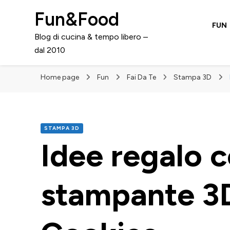
Fun&Food
FUN
Blog di cucina & tempo libero –
dal 2010
Home page
Fun
Fai Da Te
Stampa 3D
STAMPA 3D
Idee regalo c
stampante 3D