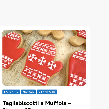
FAI DA TE
NATALE
STAMPA 3D
Tagliabiscotti a Muffola –