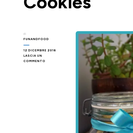
Cookies
di
FUNANDFOOD
12 DICEMBRE 2016
LASCIA UN
SU
COMMENTO
IDEE
REGALO
CON
LA
STAMPANTE
3D
–
#3
KIT
COOKIES