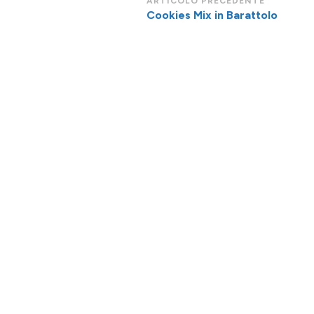
Navigazione
ARTICOLO PRECEDENTE
Cookies Mix in Barattolo
articoli