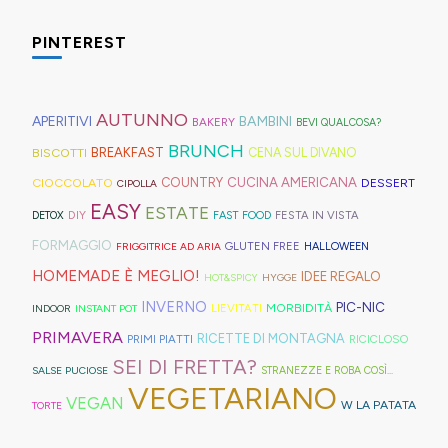
mare
è
serve
preparare,
il
spesso
fette
che
fonte
molto:
sul
PINTEREST
tè
nei
biscottate
in
di
spugne
blog,
freddo
rifugi
non
montagna?
ispirazione
tagliate
ne
di
di
zuccherate.
I
AUTUNNO
per
a
trovate
APERITIVI
BAMBINI
BAKERY
BEVI QUALCOSA?
Hong
montagna
mini
idee
strisce
davvero
BRUNCH
BISCOTTI
BREAKFAST
CENA SUL DIVANO
Kong
anche
bomboloni
e
ed
tante,
CUCINA AMERICANA
CIOCCOLATO
COUNTRY
DESSERT
con
in
CIPOLLA
ripieni
ricette
elastici
ma
EASY
ESTATE
la
Trentino
DIY
FESTA IN VISTA
DETOX
FAST FOOD
di
geniali,
per
proprio
Sprite?
Alto
FORMAGGIO
GLUTEN FREE
FRIGGITRICE AD ARIA
HALLOWEEN
crema.
come
capelli
per
Adige.
HOMEMADE È MEGLIO!
IDEE REGALO
HOT&SPICY
HYGGE
questi
(evitate
venire
INVERNO
PIC-NIC
MORBIDITÀ
LIEVITATI
INDOOR
INSTANT POT
panini
quelli
incontro
PRIMAVERA
RICETTE DI MONTAGNA
PRIMI PIATTI
RICICLOSO
alle
in
alle
SEI DI FRETTA?
olive
gomma
diverse
SALSE PUCIOSE
STRANEZZE E ROBA COSÌ...
VEGETARIANO
in
che
esigenze,
VEGAN
W LA PATATA
TORTE
friggitrice
rischiano
ho