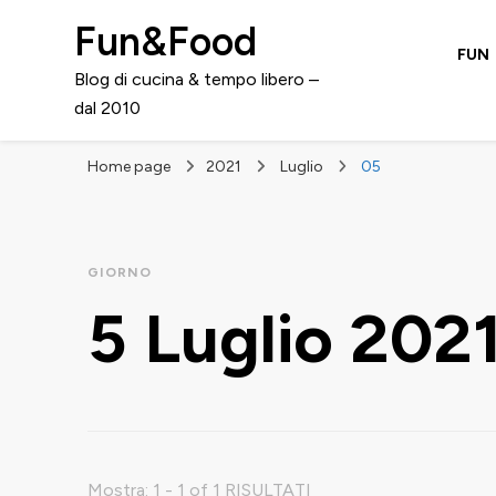
Fun&Food
FUN
Blog di cucina & tempo libero –
dal 2010
Home page
2021
Luglio
05
GIORNO
5 Luglio 202
Mostra: 1 - 1 of 1 RISULTATI