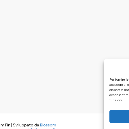
Per fornire l
accedere alle
elaborare da
acconsentire 
funzioni.
m Pin | Sviluppato da
Blossom