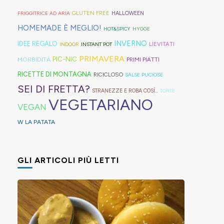
geniali,
per
proprio
di
Sprite?
Alto
come
capelli
per
GLUTEN FREE
FRIGGITRICE AD ARIA
HALLOWEEN
crema.
Adige.
questi
(evitate
venire
HOMEMADE È MEGLIO!
HOT&SPICY
HYGGE
panini
quelli
incontro
INVERNO
IDEE REGALO
LIEVITATI
INDOOR
INSTANT POT
alle
in
alle
PRIMAVERA
PIC-NIC
MORBIDITÀ
PRIMI PIATTI
olive
gomma
diverse
RICETTE DI MONTAGNA
RICICLOSO
SALSE PUCIOSE
in
che
esigenze,
SEI DI FRETTA?
STRANEZZE E ROBA COSÌ...
TORTE
friggitrice
rischiano
ho
VEGETARIANO
VEGAN
ad
di
pensato
W LA PATATA
aria,
tagliare
di
con
la
postarvi
un
bomba
anche
GLI ARTICOLI PIÙ LETTI
impasto
d'acqua).
queste,
morbidissimo
morbidissime
da
e
lavorare
con