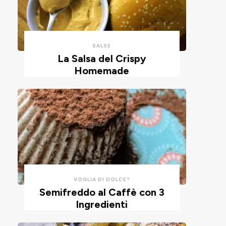
con
un
un
impasto
cucchiaio
alla
per
ricotta,
SALSE
risparmiare
cotte
La Salsa del Crispy
Homemade
tempo
in
e
friggitrice
pulizie.
ad
aria.
VOGLIA DI DOLCE?
Semifreddo al Caffè con 3
Ingredienti