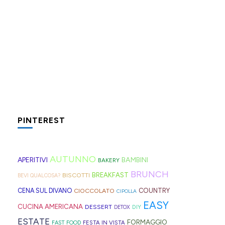
in
di
l’apfelshorle:
per
hotel"
provare
una
farvi
e
anche
bevanda
aggiungere
Un
Per
Di
che
io
tedesca
nel
periodo
dei
pizzette
si
l'ennesima
alla
carrello
davvero
gavettoni
express
trova
ricetta
mela
della
incasinato,
riutilizzabili
velocissime
sia
virale
che
spesa
spesso,
non
da
al
per
trovate
le
è
serve
preparare,
PINTEREST
mare
il
spesso
fette
fonte
molto:
sul
che
tè
nei
biscottate
di
spugne
blog,
in
freddo
rifugi
non
ispirazione
tagliate
ne
AUTUNNO
APERITIVI
BAMBINI
BAKERY
montagna?
di
di
zuccherate.
per
a
trovate
BRUNCH
BISCOTTI
BREAKFAST
BEVI QUALCOSA?
I
Hong
montagna
idee
strisce
davvero
CENA SUL DIVANO
CIOCCOLATO
COUNTRY
CIPOLLA
mini
Kong
anche
e
ed
tante,
EASY
CUCINA AMERICANA
bomboloni
DESSERT
DIY
DETOX
con
in
ricette
elastici
ma
ESTATE
ripieni
FORMAGGIO
la
Trentino
FESTA IN VISTA
FAST FOOD