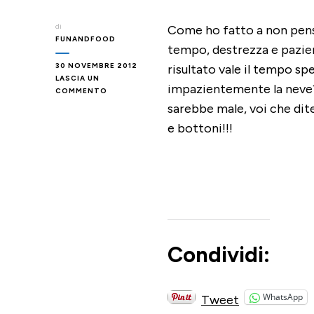
di
Come ho fatto a non pens
FUNANDFOOD
tempo, destrezza e pazien
30 NOVEMBRE 2012
risultato vale il tempo s
LASCIA UN
impazientemente la neve? 
SU
COMMENTO
WINTER
sarebbe male, voi che dit
FUN
e bottoni!!!
–
UPSIDEDOWN
SNOWMAN
Condividi:
WhatsApp
Tweet