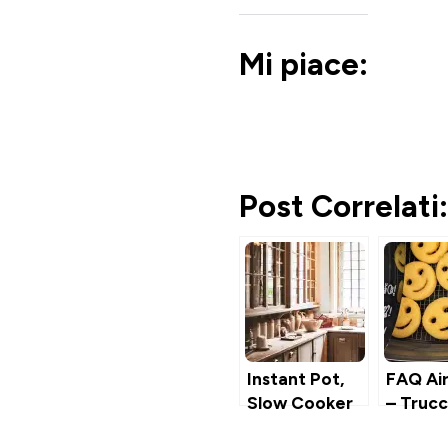
Mi piace:
Post Correlati:
Instant Pot,
FAQ Air
Slow Cooker
– Trucc
o Robot da
Segreti