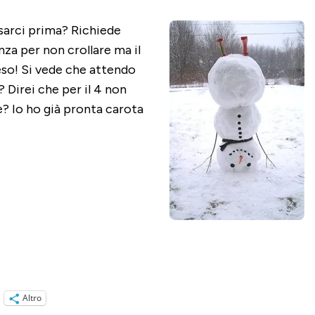
arci prima? Richiede
za per non crollare ma il
peso! Si vede che attendo
Direi che per il 4 non
e? Io ho già pronta carota
Altro