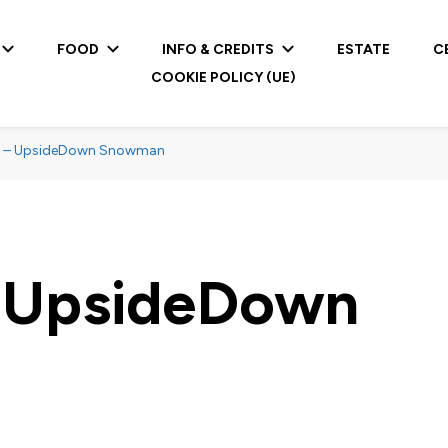
FOOD
INFO & CREDITS
ESTATE
C
COOKIE POLICY (UE)
n – UpsideDown Snowman
– UpsideDown