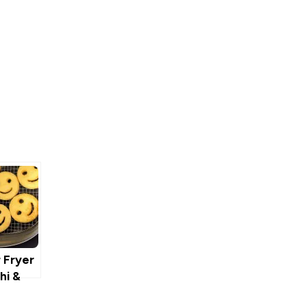
 Fryer
hi &
 per