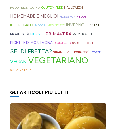
geniali,
per
proprio
di
Sprite?
Alto
come
capelli
per
GLUTEN FREE
FRIGGITRICE AD ARIA
HALLOWEEN
crema.
Adige.
questi
(evitate
venire
HOMEMADE È MEGLIO!
HOT&SPICY
HYGGE
panini
quelli
incontro
INVERNO
IDEE REGALO
LIEVITATI
INDOOR
INSTANT POT
alle
in
alle
PRIMAVERA
PIC-NIC
MORBIDITÀ
PRIMI PIATTI
olive
gomma
diverse
RICETTE DI MONTAGNA
RICICLOSO
SALSE PUCIOSE
in
che
esigenze,
SEI DI FRETTA?
STRANEZZE E ROBA COSÌ...
TORTE
friggitrice
rischiano
ho
VEGETARIANO
VEGAN
ad
di
pensato
W LA PATATA
aria,
tagliare
di
con
la
postarvi
un
bomba
anche
GLI ARTICOLI PIÙ LETTI
impasto
d'acqua).
queste,
morbidissimo
morbidissime
da
e
lavorare
con