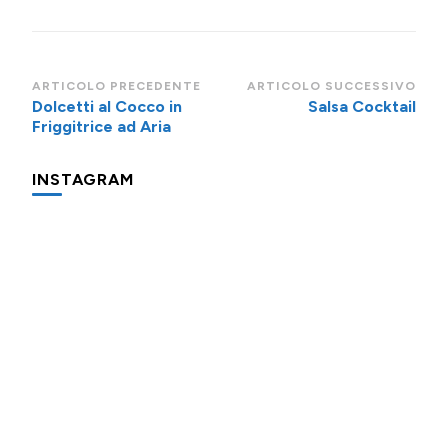
per Bambini
Navigazione
ARTICOLO PRECEDENTE
ARTICOLO SUCCESSIVO
Dolcetti al Cocco in
Salsa Cocktail
articoli
Friggitrice ad Aria
INSTAGRAM
Una
Minigite
Minigite
cosa
a
a
che
Andalo
Andalo
fa
subito
Potevo
Oggi
Piccolo
"colazione
evitare
prepariamo
promemoria
in
di
l’apfelshorle:
per
hotel"
provare
una
farvi