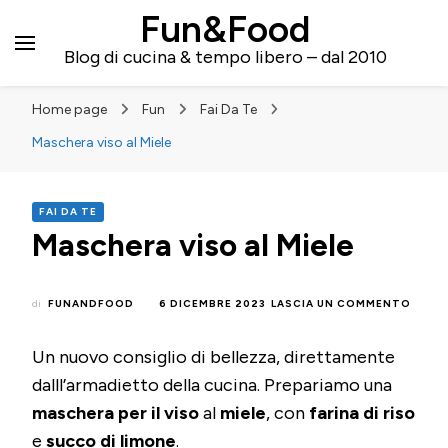
Fun&Food
Blog di cucina & tempo libero – dal 2010
Home page
Fun
Fai Da Te
Maschera viso al Miele
FAI DA TE
Maschera viso al Miele
SU
di
FUNANDFOOD
6 DICEMBRE 2023
LASCIA UN COMMENTO
MASC
VISO
Un nuovo consiglio di bellezza, direttamente
AL
MIELE
dalll’armadietto della cucina. Prepariamo una
maschera per il viso
al
miele
, con
farina di riso
e
succo di limone
.