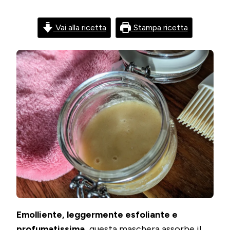
Vai alla ricetta
Stampa ricetta
Emolliente, leggermente esfoliante e
profumatissima,
questa maschera assorbe il