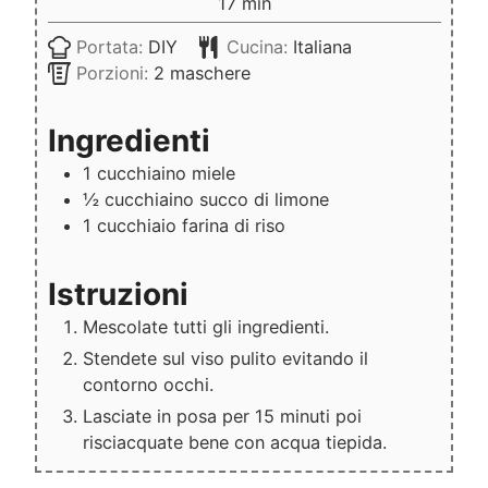
minuti
17
min
Portata:
DIY
Cucina:
Italiana
Porzioni:
2
maschere
Ingredienti
1
cucchiaino
miele
½
cucchiaino
succo di limone
1
cucchiaio
farina di riso
Istruzioni
Mescolate tutti gli ingredienti.
Stendete sul viso pulito evitando il
contorno occhi.
Lasciate in posa per 15 minuti poi
risciacquate bene con acqua tiepida.