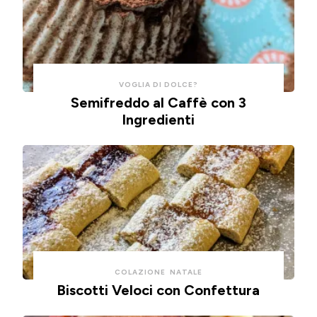
e
friggitrice
pulizie.
ad
aria.
VOGLIA DI DOLCE?
Semifreddo al Caffè con 3
Ingredienti
COLAZIONE
NATALE
Biscotti Veloci con Confettura