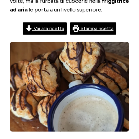
volte, ma la furbata di cuocerle nella
friggitrice
AD
ARIA
ad aria
le porta a un livello superiore.
Vai alla ricetta
Stampa ricetta