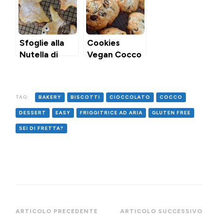
Friggitrice ad
Friggitrice ad
Aria
Aria
Sfoglie alla
Cookies
Nutella di
Vegan Cocco
Halloween in
& Cioccolato
Friggitrice ad
Aria
TAG:
BAKERY
BISCOTTI
CIOCCOLATO
COCCO
DESSERT
EASY
FRIGGITRICE AD ARIA
GLUTEN FREE
SEI DI FRETTA?
Navigazione
ARTICOLO PRECEDENTE
ARTICOLO SUCCESSIVO