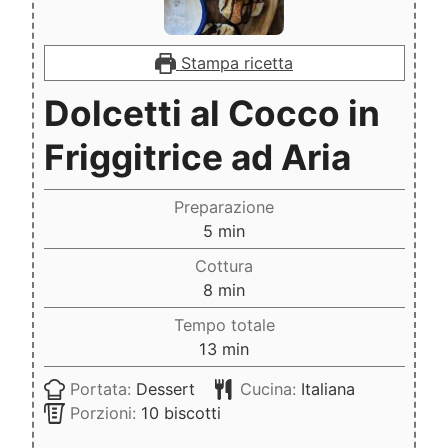
Stampa ricetta
Dolcetti al Cocco in
Friggitrice ad Aria
Preparazione
minuti
5
min
Cottura
minuti
8
min
Tempo totale
minuti
13
min
Portata:
Dessert
Cucina:
Italiana
Porzioni:
10
biscotti