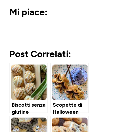
Mi piace:
Post Correlati:
Biscotti senza
Scopette di
glutine
Halloween
Mandorle &
Sfoglia &
Limone in
Nutella in