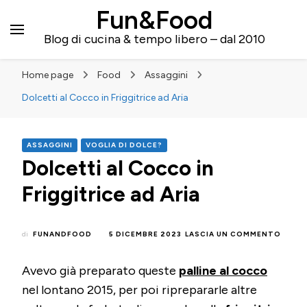
Fun&Food
Blog di cucina & tempo libero – dal 2010
Home page
Food
Assaggini
Dolcetti al Cocco in Friggitrice ad Aria
ASSAGGINI
VOGLIA DI DOLCE?
Dolcetti al Cocco in
Friggitrice ad Aria
SU
di
FUNANDFOOD
5 DICEMBRE 2023
LASCIA UN COMMENTO
DOLC
AL
Avevo già preparato queste
palline al cocco
COCC
IN
nel lontano 2015, per poi riprepararle altre
FRIGG