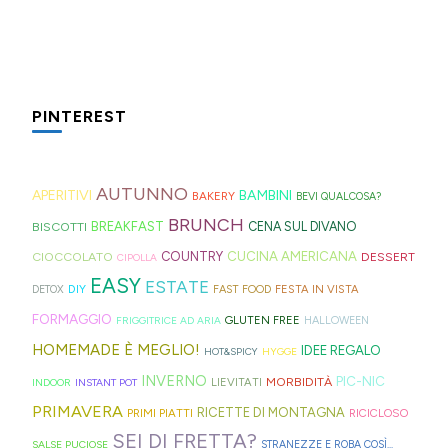
ricetta
mela
della
sia
incasinato,
riutilizzabili
velocissime
virale
che
spesa
al
spesso,
non
da
per
trovate
le
mare
è
serve
preparare,
il
spesso
fette
che
fonte
molto:
sul
PINTEREST
tè
nei
biscottate
in
di
spugne
blog,
freddo
rifugi
non
montagna?
ispirazione
tagliate
ne
di
di
zuccherate.
I
AUTUNNO
per
a
trovate
APERITIVI
BAMBINI
BAKERY
BEVI QUALCOSA?
Hong
montagna
mini
idee
strisce
davvero
BRUNCH
BISCOTTI
BREAKFAST
CENA SUL DIVANO
Kong
anche
bomboloni
e
ed
tante,
CUCINA AMERICANA
CIOCCOLATO
COUNTRY
DESSERT
con
in
CIPOLLA
ripieni
ricette
elastici
ma
EASY
ESTATE
la
Trentino
DIY
FESTA IN VISTA
DETOX
FAST FOOD
di
geniali,
per
proprio
Sprite?
Alto
FORMAGGIO
GLUTEN FREE
FRIGGITRICE AD ARIA
HALLOWEEN
crema.
come
capelli
per
Adige.
HOMEMADE È MEGLIO!
IDEE REGALO
HOT&SPICY
HYGGE
questi
(evitate
venire
INVERNO
PIC-NIC
MORBIDITÀ
LIEVITATI
INDOOR
INSTANT POT
panini
quelli
incontro
PRIMAVERA
RICETTE DI MONTAGNA
PRIMI PIATTI
RICICLOSO
alle
in
alle
SEI DI FRETTA?
olive
gomma
diverse
SALSE PUCIOSE
STRANEZZE E ROBA COSÌ...