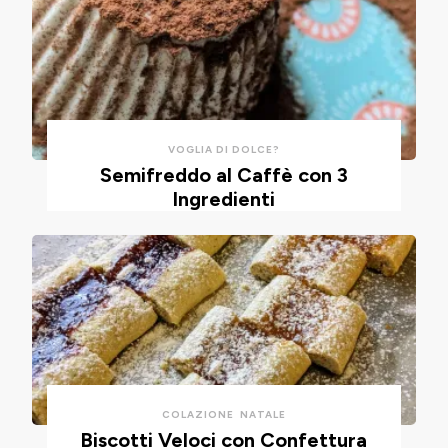
risparmiare
cotte
tempo
in
e
friggitrice
pulizie.
ad
aria.
VOGLIA DI DOLCE?
Semifreddo al Caffè con 3
Ingredienti
COLAZIONE
NATALE
Biscotti Veloci con Confettura