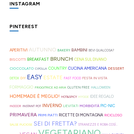
INSTAGRAM
Una
Minigite
Minigite
Potevo
Oggi
Piccolo
Un
Per
Di
PINTEREST
cosa
a
a
evitare
prepariamo
promemoria
periodo
dei
pizzette
che
Andalo 🎒
Andalo
di
l’apfelshorle:
per
davvero
gavettoni
express
fa
🎒
provare
una
farvi
incasinato,
riutilizzabili
velocissime
AUTUNNO
APERITIVI
BAMBINI
BAKERY
BEVI QUALCOSA?
subito
anche
bevanda
aggiungere
spesso,
non
da
BRUNCH
BISCOTTI
BREAKFAST
CENA SUL DIVANO
"colazione
io
tedesca
nel
è
serve
preparare,
CUCINA AMERICANA
in
l'ennesima
alla
carrello
fonte
molto:
sul
CIOCCOLATO
COUNTRY
DESSERT
CIPOLLA
EASY
hotel"
ricetta
mela
della
di
spugne
blog,
ESTATE
DIY
FESTA IN VISTA
DETOX
FAST FOOD
e
virale
che
spesa
ispirazione
tagliate
ne
FORMAGGIO
GLUTEN FREE
FRIGGITRICE AD ARIA
HALLOWEEN
che
per
trovate
le
per
a
trovate
HOMEMADE È MEGLIO!
IDEE REGALO
HOT&SPICY
HYGGE
si
il
spesso
fette
idee
strisce
davvero
INVERNO
PIC-NIC
MORBIDITÀ
LIEVITATI
INDOOR
INSTANT POT
trova
tè
nei
biscottate
e
ed
tante,
PRIMAVERA
RICETTE DI MONTAGNA
PRIMI PIATTI
RICICLOSO
sia
freddo
rifugi
non
ricette
elastici
ma
SEI DI FRETTA?
SALSE PUCIOSE
STRANEZZE E ROBA COSÌ...
al
di
di
zuccherate.
geniali,
per
proprio
VEGETARIANO