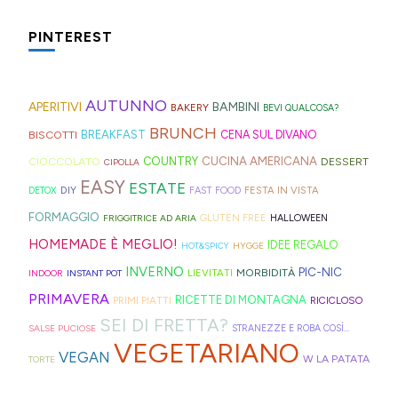
è
serve
preparare,
il
spesso
fette
che
fonte
molto:
sul
PINTEREST
tè
nei
biscottate
in
di
spugne
blog,
freddo
rifugi
non
montagna?
ispirazione
tagliate
ne
di
di
zuccherate.
I
AUTUNNO
per
a
trovate
APERITIVI
BAMBINI
BAKERY
BEVI QUALCOSA?
Hong
montagna
mini
idee
strisce
davvero
BRUNCH
BISCOTTI
BREAKFAST
CENA SUL DIVANO
Kong
anche
bomboloni
e
ed
tante,
CUCINA AMERICANA
CIOCCOLATO
COUNTRY
DESSERT
con
in
CIPOLLA
ripieni
ricette
elastici
ma
EASY
ESTATE
la
Trentino
DIY
FESTA IN VISTA
DETOX
FAST FOOD
di
geniali,
per
proprio
Sprite?
Alto
FORMAGGIO
GLUTEN FREE
FRIGGITRICE AD ARIA
HALLOWEEN
crema.
come
capelli
per
Adige.
HOMEMADE È MEGLIO!
IDEE REGALO
HOT&SPICY
HYGGE
questi
(evitate
venire
INVERNO
PIC-NIC
MORBIDITÀ
LIEVITATI
INDOOR
INSTANT POT
panini
quelli
incontro
PRIMAVERA
RICETTE DI MONTAGNA
PRIMI PIATTI
RICICLOSO
alle
in
alle
SEI DI FRETTA?
olive
gomma
diverse
SALSE PUCIOSE
STRANEZZE E ROBA COSÌ...
VEGETARIANO
in
che
esigenze,
VEGAN
W LA PATATA
TORTE
friggitrice
rischiano
ho