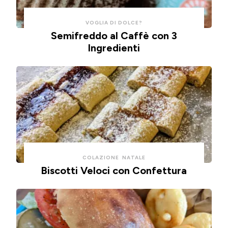
aria.
VOGLIA DI DOLCE?
Semifreddo al Caffè con 3
Ingredienti
COLAZIONE
NATALE
Biscotti Veloci con Confettura