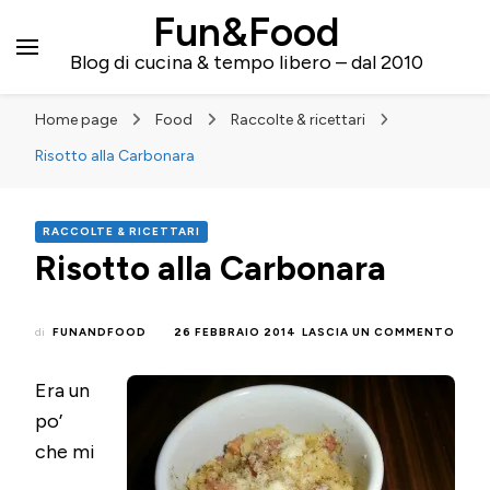
Fun&Food
Blog di cucina & tempo libero – dal 2010
Home page
Food
Raccolte & ricettari
Risotto alla Carbonara
RACCOLTE & RICETTARI
Risotto alla Carbonara
SU
di
FUNANDFOOD
26 FEBBRAIO 2014
LASCIA UN COMMENTO
RIS
ALLA
Era un
CAR
po’
che mi