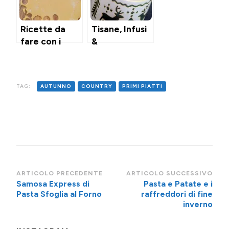
Ricette da
Tisane, Infusi
fare con i
&
Bambini per il
Sciroppi fatti
rientro a
in casa per i
Scuola
malesseri
TAG:
AUTUNNO
COUNTRY
PRIMI PIATTI
stagionali
Navigazione
ARTICOLO PRECEDENTE
ARTICOLO SUCCESSIVO
Samosa Express di
Pasta e Patate e i
articoli
Pasta Sfoglia al Forno
raffreddori di fine
inverno