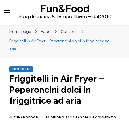
Fun&Food
Blog di cucina & tempo libero – dal 2010
Home page
Food
Contorni
Friggitelli in Air Fryer – Peperoncini dolci in friggitrice ad
aria
CONTORNI
Friggitelli in Air Fryer –
Peperoncini dolci in
friggitrice ad aria
SU
di
FUNANDFOOD
10 GIUGNO 2022
LASCIA UN COMMENTO
FRIGGI
IN