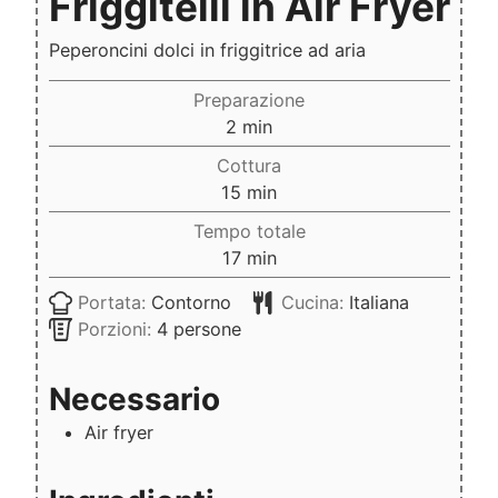
Friggitelli in Air Fryer
Peperoncini dolci in friggitrice ad aria
Preparazione
minuti
2
min
Cottura
minuti
15
min
Tempo totale
minuti
17
min
Portata:
Contorno
Cucina:
Italiana
Porzioni:
4
persone
Necessario
Air fryer