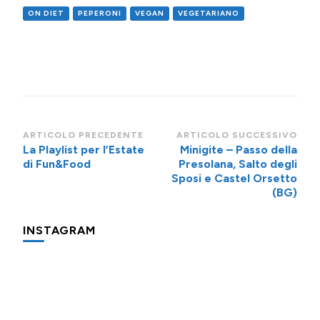
ON DIET
PEPERONI
VEGAN
VEGETARIANO
Navigazione
ARTICOLO PRECEDENTE
ARTICOLO SUCCESSIVO
La Playlist per l’Estate
Minigite – Passo della
articoli
di Fun&Food
Presolana, Salto degli
Sposi e Castel Orsetto
(BG)
INSTAGRAM
Una
Minigite
Minigite
cosa
a
a
che
Andalo
Andalo