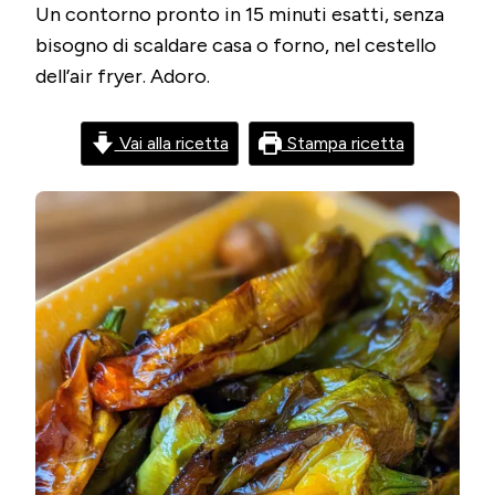
Un contorno pronto in 15 minuti esatti, senza
AIR
FRYER
bisogno di scaldare casa o forno, nel cestello
–
dell’air fryer. Adoro.
PEPER
DOLCI
IN
FRIGGI
Vai alla ricetta
Stampa ricetta
AD
ARIA