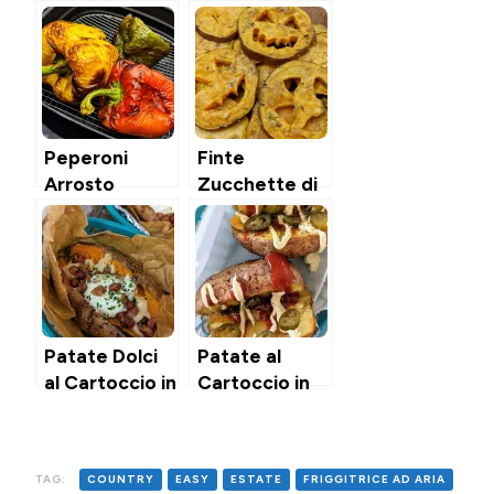
Peperoni
Finte
Arrosto
Zucchette di
nell’Air Fryer
Patate Dolci
in Air Fryer
Patate Dolci
Patate al
al Cartoccio in
Cartoccio in
Friggitrice ad
Air Fryer
Aria
TAG:
COUNTRY
EASY
ESTATE
FRIGGITRICE AD ARIA