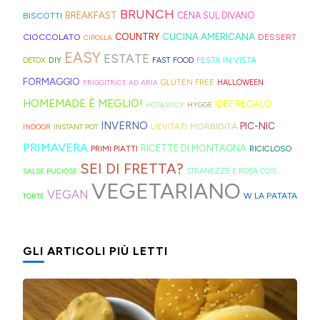
Hong
montagna
mini
idee
strisce
davvero
BRUNCH
BISCOTTI
BREAKFAST
CENA SUL DIVANO
Kong
anche
bomboloni
e
ed
tante,
CUCINA AMERICANA
CIOCCOLATO
COUNTRY
DESSERT
con
in
CIPOLLA
ripieni
ricette
elastici
ma
EASY
ESTATE
la
Trentino
DIY
FESTA IN VISTA
DETOX
FAST FOOD
di
geniali,
per
proprio
Sprite?
Alto
FORMAGGIO
GLUTEN FREE
FRIGGITRICE AD ARIA
HALLOWEEN
crema.
come
capelli
per
Adige.
HOMEMADE È MEGLIO!
IDEE REGALO
HOT&SPICY
HYGGE
questi
(evitate
venire
INVERNO
PIC-NIC
MORBIDITÀ
LIEVITATI
INDOOR
INSTANT POT
panini
quelli
incontro
PRIMAVERA
RICETTE DI MONTAGNA
PRIMI PIATTI
RICICLOSO
alle
in
alle
SEI DI FRETTA?
olive
gomma
diverse
SALSE PUCIOSE
STRANEZZE E ROBA COSÌ...
VEGETARIANO
in
che
esigenze,
VEGAN
W LA PATATA
TORTE
friggitrice
rischiano
ho
ad
di
pensato
GLI ARTICOLI PIÙ LETTI
aria,
tagliare
di
con
la
postarvi
un
bomba
anche
impasto
d'acqua).
queste,