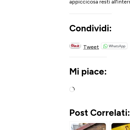
appiccicosa resti all’inter
Condividi:
WhatsApp
Tweet
Mi piace:
Caricamento
in
corso…
Post Correlati: