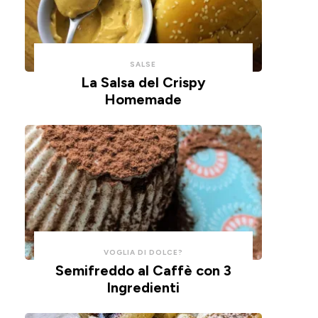
con
un
un
impasto
cucchiaio
alla
per
ricotta,
SALSE
risparmiare
cotte
La Salsa del Crispy
Homemade
tempo
in
e
friggitrice
pulizie.
ad
aria.
VOGLIA DI DOLCE?
Semifreddo al Caffè con 3
Ingredienti