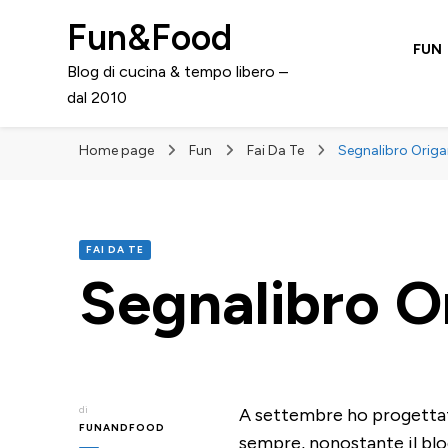
Fun&Food
FUN
Blog di cucina & tempo libero –
dal 2010
Home page
Fun
Fai Da Te
Segnalibro Origa
FAI DA TE
Segnalibro O
di
A settembre ho progetta
FUNANDFOOD
sempre, nonostante il blo