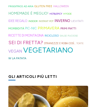
geniali,
per
proprio
di
Sprite?
Alto
come
capelli
per
GLUTEN FREE
FRIGGITRICE AD ARIA
HALLOWEEN
crema.
Adige.
questi
(evitate
venire
HOMEMADE È MEGLIO!
HOT&SPICY
HYGGE
panini
quelli
incontro
INVERNO
IDEE REGALO
LIEVITATI
INDOOR
INSTANT POT
alle
in
alle
PRIMAVERA
PIC-NIC
MORBIDITÀ
PRIMI PIATTI
olive
gomma
diverse
RICETTE DI MONTAGNA
RICICLOSO
SALSE PUCIOSE
in
che
esigenze,
SEI DI FRETTA?
STRANEZZE E ROBA COSÌ...
TORTE
friggitrice
rischiano
ho
VEGETARIANO
VEGAN
ad
di
pensato
W LA PATATA
aria,
tagliare
di
con
la
postarvi
un
bomba
anche
GLI ARTICOLI PIÙ LETTI
impasto
d'acqua).
queste,
morbidissimo
morbidissime
da
e
lavorare
con