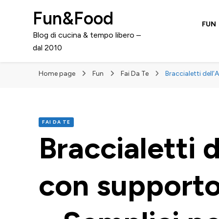
Fun&Food
FUN
Blog di cucina & tempo libero –
dal 2010
Home page
Fun
Fai Da Te
Braccialetti dell
FAI DA TE
Braccialetti d
con supporto