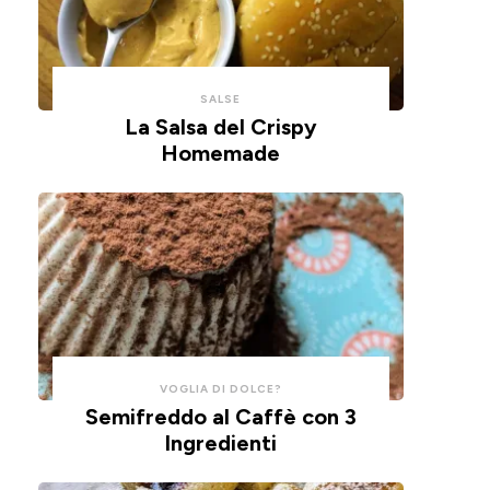
con
un
un
impasto
cucchiaio
alla
per
ricotta,
SALSE
risparmiare
cotte
La Salsa del Crispy
Homemade
tempo
in
e
friggitrice
pulizie.
ad
aria.
VOGLIA DI DOLCE?
Semifreddo al Caffè con 3
Ingredienti