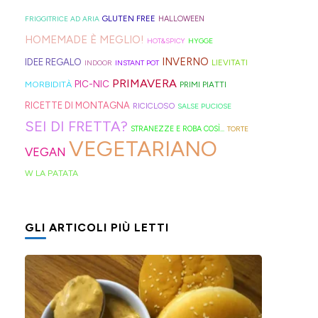
geniali,
per
proprio
di
Sprite?
Alto
come
capelli
per
GLUTEN FREE
FRIGGITRICE AD ARIA
HALLOWEEN
crema.
Adige.
questi
(evitate
venire
HOMEMADE È MEGLIO!
HOT&SPICY
HYGGE
panini
quelli
incontro
INVERNO
IDEE REGALO
LIEVITATI
INDOOR
INSTANT POT
alle
in
alle
PRIMAVERA
PIC-NIC
MORBIDITÀ
PRIMI PIATTI
olive
gomma
diverse
RICETTE DI MONTAGNA
RICICLOSO
SALSE PUCIOSE
in
che
esigenze,
SEI DI FRETTA?
STRANEZZE E ROBA COSÌ...
TORTE
friggitrice
rischiano
ho
VEGETARIANO
VEGAN
ad
di
pensato
W LA PATATA
aria,
tagliare
di
con
la
postarvi
un
bomba
anche
GLI ARTICOLI PIÙ LETTI
impasto
d'acqua).
queste,
morbidissimo
morbidissime
da
e
lavorare
con