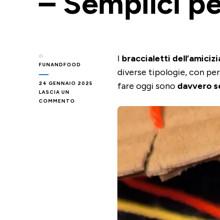
– Semplici p
di
I
braccialetti dell’amicizi
FUNANDFOOD
diverse tipologie, con per
24 GENNAIO 2025
fare oggi sono
davvero se
LASCIA UN
SU
COMMENTO
BRACCIALETTI
DELL’AMICIZIA
CON
SUPPORTO
IN
CARTONCINO
–
SEMPLICI
PER
BAMBINI