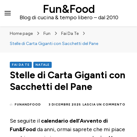
Fun&Food
Blog di cucina & tempo libero – dal 2010
Home page
Fun
Fai Da Te
Stelle di Carta Giganti con Sacchetti del Pane
FAI DA TE
NATALE
Stelle di Carta Giganti con
Sacchetti del Pane
SU
di
FUNANDFOOD
3 DICEMBRE 2025
LASCIA UN COMMENTO
STELL
DI
Se seguite il
calendario dell’Avvento di
CART
GIGAN
Fun&Food
da anni, ormai saprete che mi piace
CON