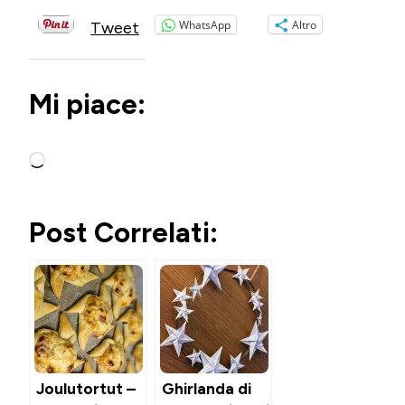
WhatsApp
Altro
Tweet
Mi piace:
Caricamento
in
corso…
Post Correlati:
Joulutortut –
Ghirlanda di