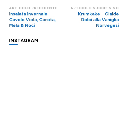
Navigazione
ARTICOLO PRECEDENTE
ARTICOLO SUCCESSIVO
Insalata Invernale
Krumkake – Cialde
articoli
Cavolo Viola, Carota,
Dolci alla Vaniglia
Mela & Noci
Norvegesi
INSTAGRAM
Una
Minigite
Minigite
cosa
a
a
che
Andalo
Andalo
fa
subito
Potevo
Oggi
Piccolo
"colazione
evitare
prepariamo
promemoria
in
di
l’apfelshorle:
per
hotel"
provare
una
farvi
e
anche
bevanda
aggiungere
che