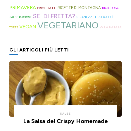
panini
quelli
incontro
PRIMAVERA
RICETTE DI MONTAGNA
PRIMI PIATTI
RICICLOSO
alle
in
alle
SEI DI FRETTA?
olive
gomma
diverse
SALSE PUCIOSE
STRANEZZE E ROBA COSÌ...
VEGETARIANO
in
che
esigenze,
VEGAN
W LA PATATA
TORTE
friggitrice
rischiano
ho
ad
di
pensato
GLI ARTICOLI PIÙ LETTI
aria,
tagliare
di
con
la
postarvi
un
bomba
anche
impasto
d'acqua).
queste,
morbidissimo
morbidissime
da
e
lavorare
con
con
un
SALSE
un
impasto
La Salsa del Crispy Homemade
cucchiaio
alla