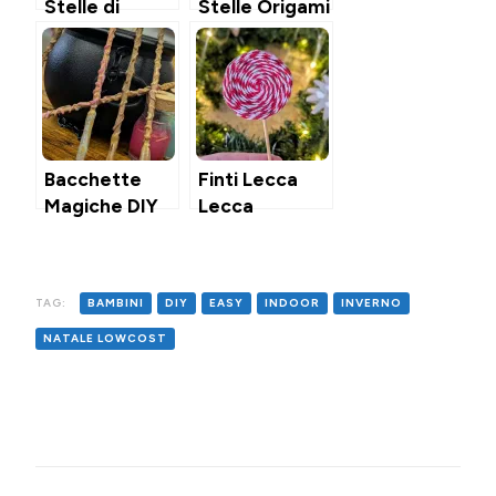
Stelle di
Stelle Origami
Sfoglia
Finlandesi
(Dolci &
Salate)
Bacchette
Finti Lecca
Magiche DIY
Lecca
Candycane
con materiali
riciclati
TAG:
BAMBINI
DIY
EASY
INDOOR
INVERNO
NATALE LOWCOST