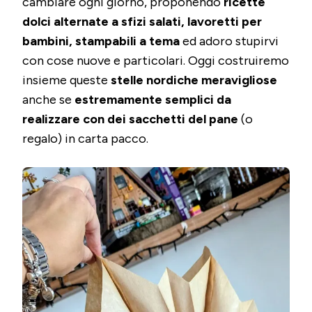
cambiare ogni giorno, proponendo
ricette
SACC
DEL
dolci alternate a sfizi salati, lavoretti per
PANE
bambini, stampabili a tema
ed adoro stupirvi
con cose nuove e particolari. Oggi costruiremo
insieme queste
stelle nordiche meravigliose
anche se
estremamente semplici da
realizzare con dei sacchetti del pane
(o
regalo) in carta pacco.