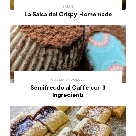
con
un
SALSE
un
impasto
La Salsa del Crispy Homemade
cucchiaio
alla
per
ricotta,
risparmiare
cotte
tempo
in
e
friggitrice
pulizie.
ad
aria.
VOGLIA DI DOLCE?
Semifreddo al Caffè con 3
Ingredienti