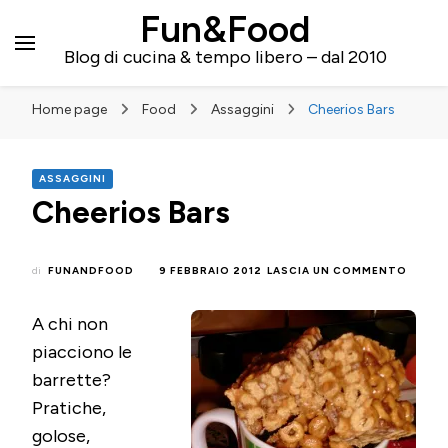
Fun&Food
Blog di cucina & tempo libero – dal 2010
Home page
Food
Assaggini
Cheerios Bars
ASSAGGINI
Cheerios Bars
SU
di
FUNANDFOOD
9 FEBBRAIO 2012
LASCIA UN COMMENTO
CHEER
BARS
A chi non
piacciono le
barrette?
Pratiche,
golose,