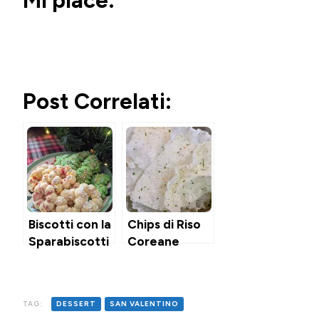
Mi piace:
Post Correlati:
Biscotti con la
Chips di Riso
Sparabiscotti
Coreane
al Formaggio
Spalmabile
TAG:
DESSERT
SAN VALENTINO