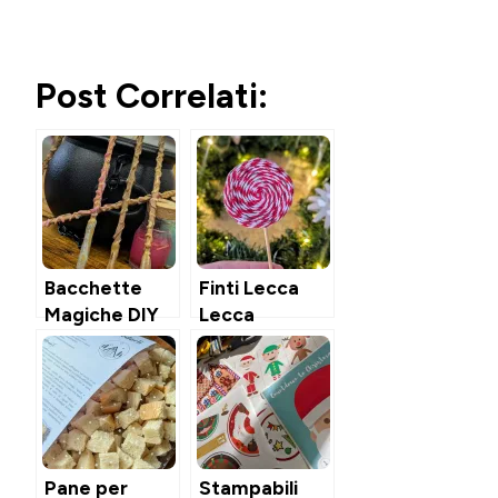
Post Correlati:
Bacchette
Finti Lecca
Magiche DIY
Lecca
Candycane
con materiali
riciclati
Pane per
Stampabili