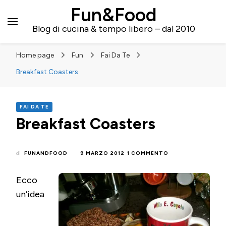
Fun&Food
Blog di cucina & tempo libero – dal 2010
Home page
Fun
Fai Da Te
Breakfast Coasters
FAI DA TE
Breakfast Coasters
SU
di
FUNANDFOOD
9 MARZO 2012
1 COMMENTO
BREAKFAST
COASTERS
Ecco
un’idea