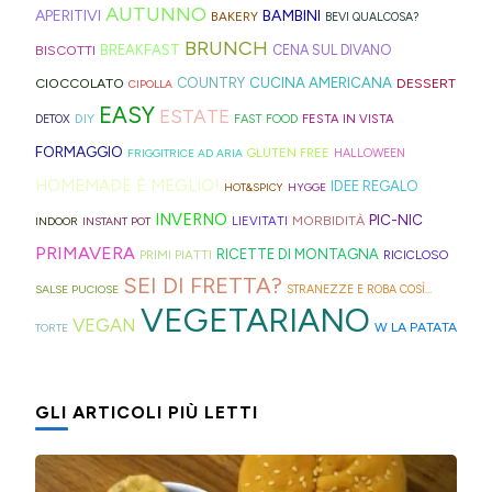
I
AUTUNNO
per
a
trovate
APERITIVI
BAMBINI
BAKERY
BEVI QUALCOSA?
Hong
montagna
mini
idee
strisce
davvero
BRUNCH
BISCOTTI
BREAKFAST
CENA SUL DIVANO
Kong
anche
bomboloni
e
ed
tante,
CUCINA AMERICANA
CIOCCOLATO
COUNTRY
DESSERT
con
in
CIPOLLA
ripieni
ricette
elastici
ma
EASY
ESTATE
la
Trentino
DIY
FESTA IN VISTA
DETOX
FAST FOOD
di
geniali,
per
proprio
Sprite?
Alto
FORMAGGIO
GLUTEN FREE
FRIGGITRICE AD ARIA
HALLOWEEN
crema.
come
capelli
per
Adige.
HOMEMADE È MEGLIO!
IDEE REGALO
HOT&SPICY
HYGGE
questi
(evitate
venire
INVERNO
PIC-NIC
MORBIDITÀ
LIEVITATI
INDOOR
INSTANT POT
panini
quelli
incontro
PRIMAVERA
RICETTE DI MONTAGNA
PRIMI PIATTI
RICICLOSO
alle
in
alle
SEI DI FRETTA?
olive
gomma
diverse
SALSE PUCIOSE
STRANEZZE E ROBA COSÌ...
VEGETARIANO
in
che
esigenze,
VEGAN
W LA PATATA
TORTE
friggitrice
rischiano
ho
ad
di
pensato
GLI ARTICOLI PIÙ LETTI
aria,
tagliare
di
con
la
postarvi
un
bomba
anche