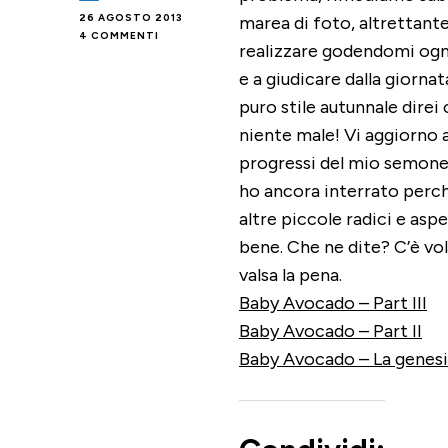
26 AGOSTO 2013
marea di foto, altrettante
SU
4 COMMENTI
realizzare godendomi ogn
BABY
AVOCADO
e a giudicare dalla giorna
–
puro stile autunnale direi 
PART
IV
niente male! Vi aggiorno 
progressi del mio semone
ho ancora interrato perc
altre piccole radici e aspe
bene. Che ne dite? C’è vo
valsa la pena.
Baby Avocado – Part III
Baby Avocado – Part II
Baby Avocado – La genesi