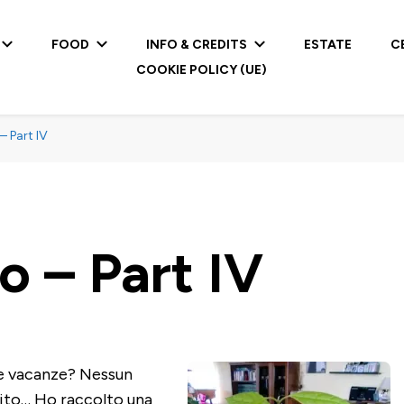
FOOD
INFO & CREDITS
ESTATE
C
COOKIE POLICY (UE)
 Part IV
 – Part IV
e vacanze? Nessun
ito… Ho raccolto una