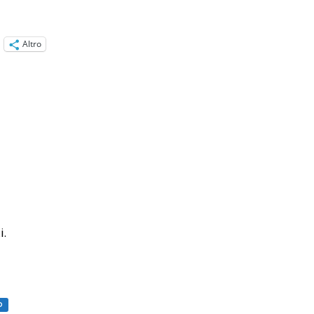
Altro
i.
O