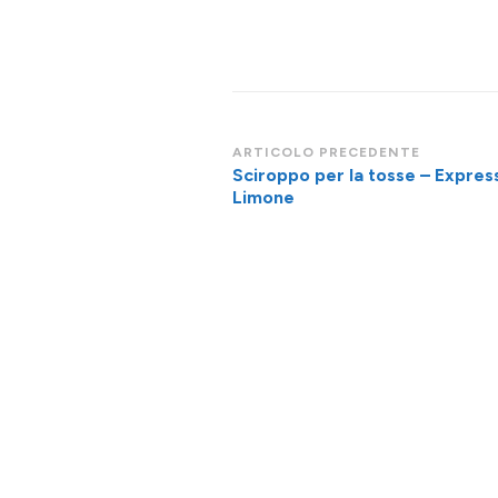
Navigazione
ARTICOLO PRECEDENTE
Sciroppo per la tosse – Express
articoli
Limone