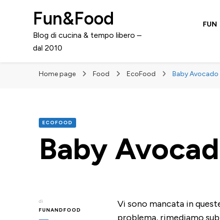
Fun&Food
FUN
Blog di cucina & tempo libero –
dal 2010
Home page
Food
EcoFood
Baby Avocado –
ECOFOOD
Baby Avocado
di
Vi sono mancata in quest
FUNANDFOOD
problema, rimediamo sub