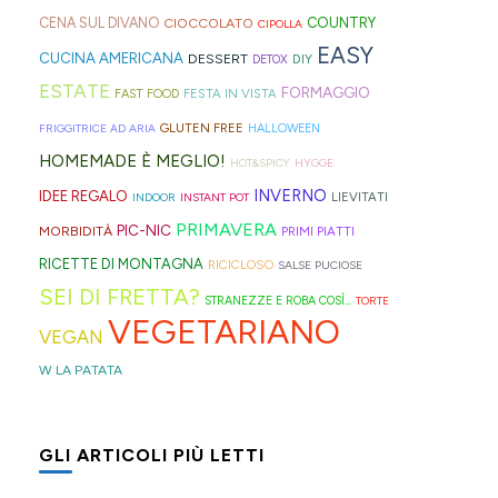
l'ennesima
alla
carrello
fonte
molto:
sul
fresche
perfetta
CENA SUL DIVANO
CIOCCOLATO
COUNTRY
CIPOLLA
EASY
ricetta
mela
della
di
spugne
blog,
(il
per
CUCINA AMERICANA
DESSERT
DIY
DETOX
virale
che
spesa
ispirazione
tagliate
ne
meteo
queste
ESTATE
FORMAGGIO
FESTA IN VISTA
FAST FOOD
per
trovate
le
per
a
trovate
almeno
ultime
GLUTEN FREE
FRIGGITRICE AD ARIA
HALLOWEEN
il
spesso
fette
idee
strisce
davvero
vuole
settimane
HOMEMADE È MEGLIO!
HOT&SPICY
HYGGE
tè
nei
biscottate
e
ed
tante,
farci
di
INVERNO
IDEE REGALO
LIEVITATI
INDOOR
INSTANT POT
freddo
rifugi
non
ricette
elastici
ma
credere
scuola.
PRIMAVERA
PIC-NIC
MORBIDITÀ
PRIMI PIATTI
di
di
zuccherate.
geniali,
per
proprio
così)
🎒
RICETTE DI MONTAGNA
RICICLOSO
SALSE PUCIOSE
Hong
montagna
🛒
come
capelli
per
per
SEI DI FRETTA?
STRANEZZE E ROBA COSÌ...
TORTE
Kong
anche
questi
(evitate
venire
informare
VEGETARIANO
con
in
panini
quelli
incontro
questi
VEGAN
la
Trentino
alle
in
alle
deliziosi
W LA PATATA
Sprite?
Alto
olive
gomma
diverse
biscotti
🍹
Adige.
in
che
esigenze,
al
GLI ARTICOLI PIÙ LETTI
🍋
⛰️
friggitrice
rischiano
ho
cucchiaio
ad
di
pensato
finlandesi: