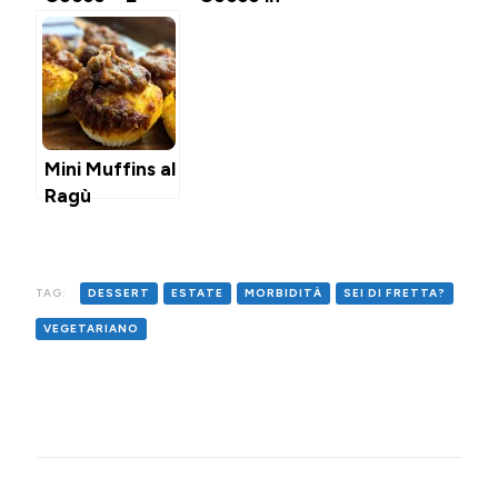
ingredienti,
Friggitrice ad
gluten free &
Aria
senza uova
Mini Muffins al
Ragù
TAG:
DESSERT
ESTATE
MORBIDITÀ
SEI DI FRETTA?
VEGETARIANO