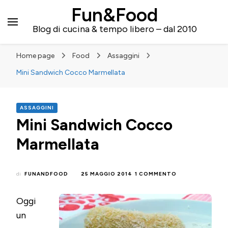
Fun&Food
Blog di cucina & tempo libero – dal 2010
Home page
Food
Assaggini
Mini Sandwich Cocco Marmellata
ASSAGGINI
Mini Sandwich Cocco
Marmellata
SU
di
FUNANDFOOD
25 MAGGIO 2014
1 COMMENTO
MINI
SANDWICH
Oggi
COCCO
MARMELLATA
un