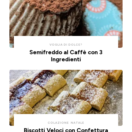
risparmiare
cotte
tempo
in
e
friggitrice
pulizie.
ad
aria.
VOGLIA DI DOLCE?
Semifreddo al Caffè con 3
Ingredienti
COLAZIONE
NATALE
Biscotti Veloci con Confettura