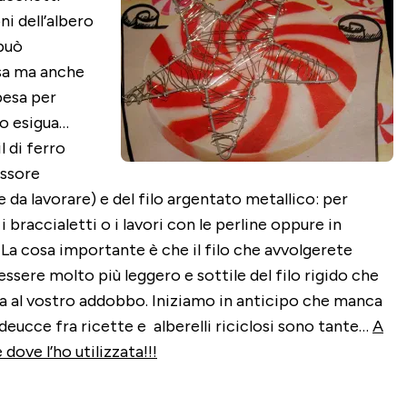
ni dell’albero
 può
asa ma anche
spesa per
o esigua…
l di ferro
essore
e da lavorare) e del filo argentato metallico: per
i braccialetti o i lavori con le perline oppure in
a. La cosa importante è che il filo che avvolgerete
ssere molto più leggero e sottile del filo rigido che
rma al vostro addobbo. Iniziamo in anticipo che manca
ideucce fra ricette e alberelli riciclosi sono tante…
A
dove l’ho utilizzata!!!