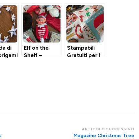
da di
Elf on the
Stampabili
Origami
Shelf –
Gratuiti per i
PhiladElfo –
Calendari
L’Elfo
dell’Avvento
dispettoso di
dei Bambini (&
casa
Altre Idee
Fun&Food –
Low Cost per
con
come
stampabili
riempirlo)
gratuiti
ARTICOLO SUCCESSIVO
s
Magazine Christmas Tree