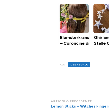
Blomsterkrans
Ghirlan
– Coroncine di
Stelle 
Fiori DIY per la
Festa di
Mezza Estate
TAG:
IDEE REGALO
Navigazione
ARTICOLO PRECEDENTE
Lemon Sticks – Witches Finger