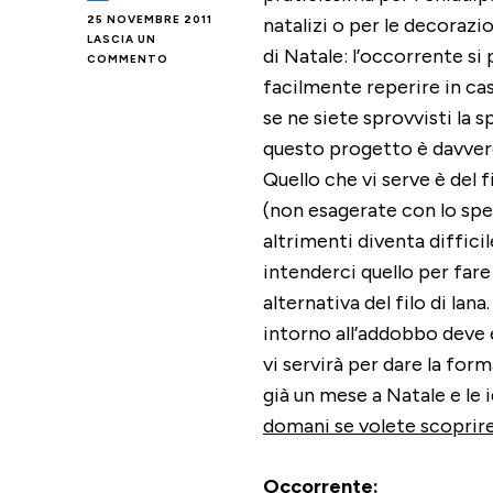
25 NOVEMBRE 2011
natalizi o per le decorazio
LASCIA UN
di Natale: l’occorrente si
SU
COMMENTO
WIRE
facilmente reperire in c
STAR
se ne siete sprovvisti la 
questo progetto è davver
Quello che vi serve è del fi
(non esagerate con lo sp
altrimenti diventa difficil
intenderci quello per fare 
alternativa del filo di lan
intorno all’addobbo deve e
vi servirà per dare la fo
già un mese a Natale e le 
domani se volete scoprire 
Occorrente: