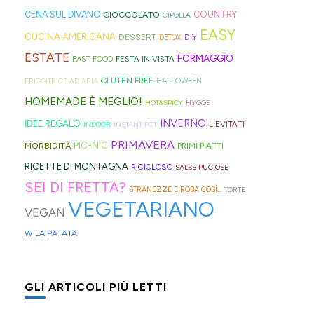
in
l'ennesima
alla
carrello
fonte
molto:
sul
CENA SUL DIVANO
CIOCCOLATO
COUNTRY
CIPOLLA
EASY
hotel"
ricetta
mela
della
di
spugne
blog,
CUCINA AMERICANA
DESSERT
DIY
DETOX
e
virale
che
spesa
ispirazione
tagliate
ne
ESTATE
FORMAGGIO
FESTA IN VISTA
FAST FOOD
che
per
trovate
le
per
a
trovate
GLUTEN FREE
FRIGGITRICE AD ARIA
HALLOWEEN
si
il
spesso
fette
idee
strisce
davvero
HOMEMADE È MEGLIO!
HOT&SPICY
HYGGE
trova
tè
nei
biscottate
e
ed
tante,
INVERNO
IDEE REGALO
LIEVITATI
INDOOR
INSTANT POT
sia
freddo
rifugi
non
ricette
elastici
ma
PRIMAVERA
PIC-NIC
MORBIDITÀ
PRIMI PIATTI
al
di
di
zuccherate.
geniali,
per
proprio
RICETTE DI MONTAGNA
RICICLOSO
SALSE PUCIOSE
mare
Hong
montagna
🛒
come
capelli
per
SEI DI FRETTA?
STRANEZZE E ROBA COSÌ...
TORTE
che
Kong
anche
questi
(evitate
venire
VEGETARIANO
in
con
in
panini
quelli
incontro
VEGAN
montagna?
la
Trentino
alle
in
alle
W LA PATATA
I
Sprite?
Alto
olive
gomma
diverse
mini
🍹
Adige.
in
che
esigenze,
GLI ARTICOLI PIÙ LETTI
bomboloni
🍋
⛰️
friggitrice
rischiano
ho
ripieni
ad
di
pensato