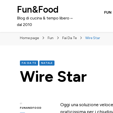
Fun&Food
FUN
Blog di cucina & tempo libero –
dal 2010
Home page
Fun
Fai Da Te
Wire Star
FAI DA TE
NATALE
Wire Star
di
Oggi una soluzione veloce
FUNANDFOOD
praticissima per i chiudi