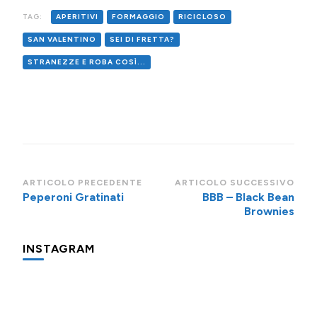
TAG:
APERITIVI
FORMAGGIO
RICICLOSO
SAN VALENTINO
SEI DI FRETTA?
STRANEZZE E ROBA COSÌ...
Navigazione
ARTICOLO PRECEDENTE
ARTICOLO SUCCESSIVO
Peperoni Gratinati
BBB – Black Bean
articoli
Brownies
INSTAGRAM
Minigite
Potevo
Oggi
a
evitare
prepariamo