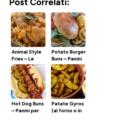
Post Correlati:
Animal Style
Potato Burger
Fries – Le
Buns – Panini
Patatine da
per
Fast Food
Hamburger
fatte in casa
alle Patate
(in air fryer)
Hot Dog Buns
Patate Gyros
– Panini per
(al forno o in
Hot Dog
air fryer)