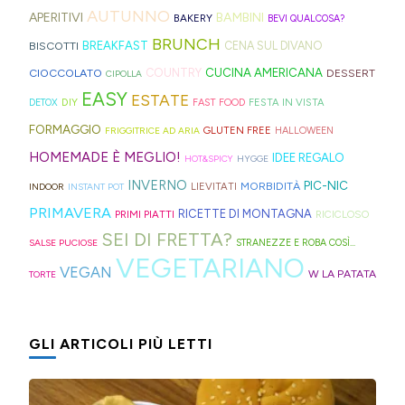
zuccherate.
geniali,
per
Sprite?
Alto
AUTUNNO
trovate
almeno
ultime
APERITIVI
BAMBINI
BAKERY
BEVI QUALCOSA?
come
capelli
Adige.
davvero
vuole
settimane
BRUNCH
BISCOTTI
BREAKFAST
CENA SUL DIVANO
questi
(evitate
tante,
farci
di
CUCINA AMERICANA
CIOCCOLATO
COUNTRY
DESSERT
panini
quelli
CIPOLLA
ma
credere
scuola.
EASY
ESTATE
alle
in
DIY
FESTA IN VISTA
DETOX
FAST FOOD
proprio
così)
olive
gomma
FORMAGGIO
GLUTEN FREE
FRIGGITRICE AD ARIA
HALLOWEEN
per
per
in
che
HOMEMADE È MEGLIO!
IDEE REGALO
HOT&SPICY
HYGGE
venire
informare
friggitrice
rischiano
INVERNO
PIC-NIC
MORBIDITÀ
LIEVITATI
INDOOR
INSTANT POT
incontro
questi
ad
di
PRIMAVERA
RICETTE DI MONTAGNA
PRIMI PIATTI
RICICLOSO
alle
deliziosi
aria,
tagliare
SEI DI FRETTA?
diverse
biscotti
SALSE PUCIOSE
STRANEZZE E ROBA COSÌ...
con
la
VEGETARIANO
esigenze,
al
VEGAN
W LA PATATA
TORTE
un
bomba
ho
cucchiaio
impasto
d'acqua).
pensato
finlandesi:
morbidissimo
GLI ARTICOLI PIÙ LETTI
di
i
da
postarvi
lusikkaleivät.
lavorare
anche