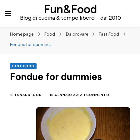
Fun&Food
Blog di cucina & tempo libero – dal 2010
Home page
Food
Da provare
Fast Food
Fondue for dummies
FAST FOOD
Fondue for dummies
SU
di
FUNANDFOOD
18 GENNAIO 2012
1 COMMENTO
FONDUE
FOR
DUMMIES