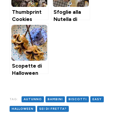
Thumbprint
Sfoglie alla
Cookies
Nutella di
Cacao &
Halloween in
Nutella
Friggitrice ad
Aria
Scopette di
Halloween
Sfoglia &
Nutella in
Friggitrice ad
TAG:
AUTUNNO
BAMBINI
BISCOTTI
EASY
Aria
HALLOWEEN
SEI DI FRETTA?