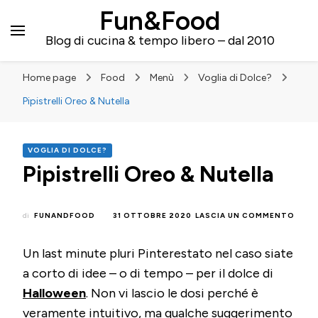
Fun&Food
Blog di cucina & tempo libero – dal 2010
Home page
Food
Menù
Voglia di Dolce?
Pipistrelli Oreo & Nutella
VOGLIA DI DOLCE?
Pipistrelli Oreo & Nutella
SU
di
FUNANDFOOD
31 OTTOBRE 2020
LASCIA UN COMMENTO
PIPIS
ORE
Un last minute pluri Pinterestato nel caso siate
&
NUTE
a corto di idee – o di tempo – per il dolce di
Halloween
. Non vi lascio le dosi perché è
veramente intuitivo, ma qualche suggerimento