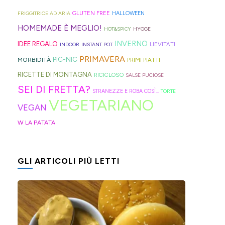
geniali,
per
proprio
di
Sprite?
Alto
come
capelli
per
GLUTEN FREE
FRIGGITRICE AD ARIA
HALLOWEEN
crema.
Adige.
questi
(evitate
venire
HOMEMADE È MEGLIO!
HOT&SPICY
HYGGE
panini
quelli
incontro
INVERNO
IDEE REGALO
LIEVITATI
INDOOR
INSTANT POT
alle
in
alle
PRIMAVERA
PIC-NIC
MORBIDITÀ
PRIMI PIATTI
olive
gomma
diverse
RICETTE DI MONTAGNA
RICICLOSO
SALSE PUCIOSE
in
che
esigenze,
SEI DI FRETTA?
STRANEZZE E ROBA COSÌ...
TORTE
friggitrice
rischiano
ho
VEGETARIANO
VEGAN
ad
di
pensato
W LA PATATA
aria,
tagliare
di
con
la
postarvi
un
bomba
anche
GLI ARTICOLI PIÙ LETTI
impasto
d'acqua).
queste,
morbidissimo
morbidissime
da
e
lavorare
con