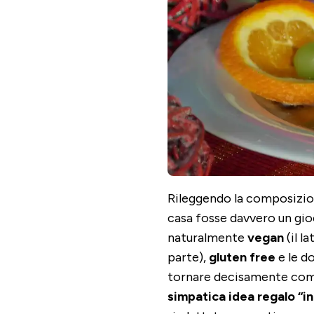
Rileggendo la composizion
casa fosse davvero un gioc
naturalmente
vegan
(il l
parte),
gluten free
e le do
tornare decisamente como
simpatica idea regalo “in