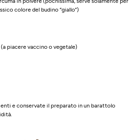
curcuma in polvere (pochissima, serve solamente per
assico colore del budino “giallo”)
 (a piacere vaccino o vegetale)
ienti e conservate il preparato in un barattolo
dità.