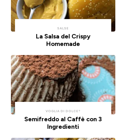
con
un
un
impasto
cucchiaio
alla
per
ricotta,
SALSE
risparmiare
cotte
La Salsa del Crispy
Homemade
tempo
in
e
friggitrice
pulizie.
ad
aria.
VOGLIA DI DOLCE?
Semifreddo al Caffè con 3
Ingredienti