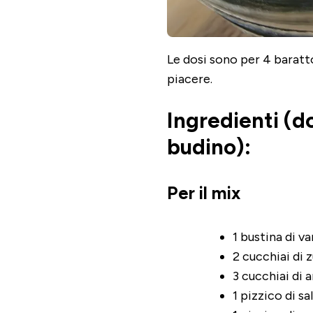
Le dosi sono per 4 barattol
piacere.
Ingredienti (do
budino):
Per il mix
1 bustina di va
2 cucchiai di
3 cucchiai di 
1 pizzico di sa