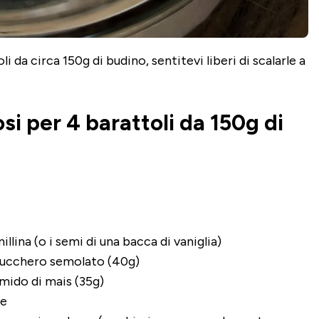
i da circa 150g di budino, sentitevi liberi di scalarle a
si per 4 barattoli da 150g di
nillina (o i semi di una bacca di vaniglia)
 zucchero semolato (40g)
amido di mais (35g)
le