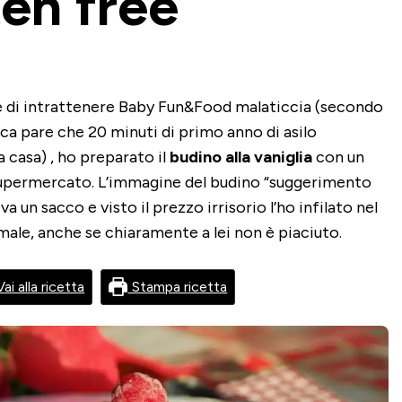
en free
re di intrattenere Baby Fun&Food malaticcia (secondo
ca pare che 20 minuti di primo anno di asilo
 casa) , ho preparato il
budino alla vaniglia
con un
supermercato. L’immagine del budino “suggerimento
a un sacco e visto il prezzo irrisorio l’ho infilato nel
è male, anche se chiaramente a lei non è piaciuto.
ai alla ricetta
Stampa ricetta