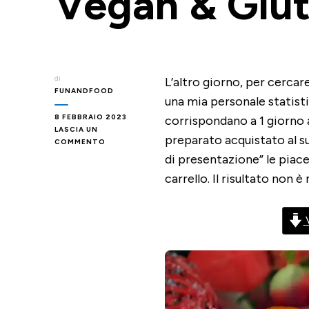
Vegan & Glut
di
L’altro giorno, per cerca
FUNANDFOOD
una mia personale statisti
8 FEBBRAIO 2023
corrispondano a 1 giorno a
LASCIA UN
preparato acquistato al 
SU
COMMENTO
PREPARATO
di presentazione” le piacev
PER
carrello. Il risultato non 
BUDINO
ALLA
VANIGLIA
–
V
HOMEMADE,
VEGAN
&
GLUTEN
FREE