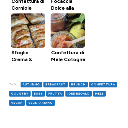
Confettura di
Focaccia
Corniole
Dolce alla
Confettura
Sfoglie
Confettura di
Crema &
Mele Cotogne
Confettura in
Friggitrice ad
Aria
TAG:
AUTUNNO
BREAKFAST
BRUNCH
CONFETTURA
COUNTRY
EASY
FRUTTA
IDEE REGALO
MELE
VEGAN
VEGETARIANO