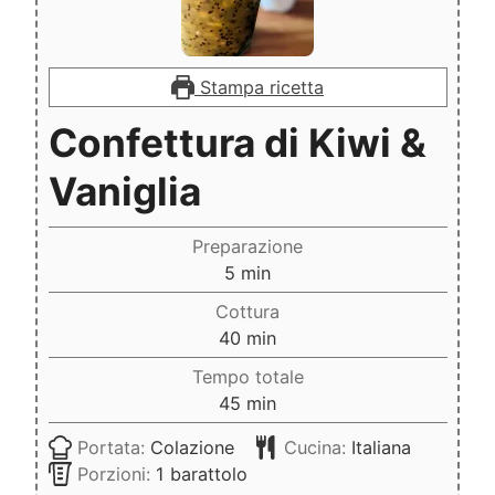
Stampa ricetta
Confettura di Kiwi &
Vaniglia
Preparazione
minuti
5
min
Cottura
minuti
40
min
Tempo totale
minuti
45
min
Portata:
Colazione
Cucina:
Italiana
Porzioni:
1
barattolo