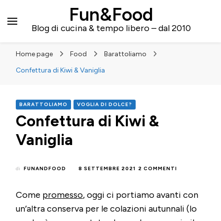
Fun&Food
Blog di cucina & tempo libero – dal 2010
Home page
Food
Barattoliamo
Confettura di Kiwi & Vaniglia
BARATTOLIAMO
VOGLIA DI DOLCE?
Confettura di Kiwi &
Vaniglia
SU
di
FUNANDFOOD
8 SETTEMBRE 2021
2 COMMENTI
CONFETTURA
DI
Come
promesso
, oggi ci portiamo avanti con
KIWI
&
un’altra conserva per le colazioni autunnali (lo
VANIGLIA