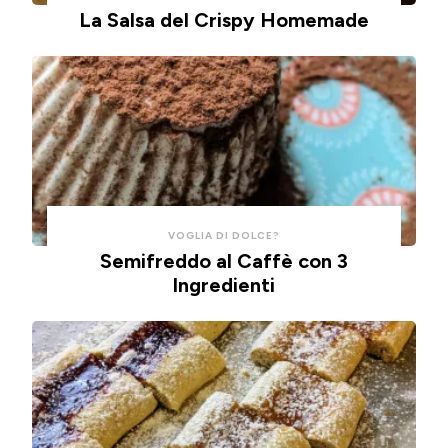
impasto
e
La Salsa del Crispy Homemade
alla
pulizie.
ricotta,
cotte
in
friggitrice
ad
aria.
VOGLIA DI DOLCE?
Semifreddo al Caffè con 3
Ingredienti