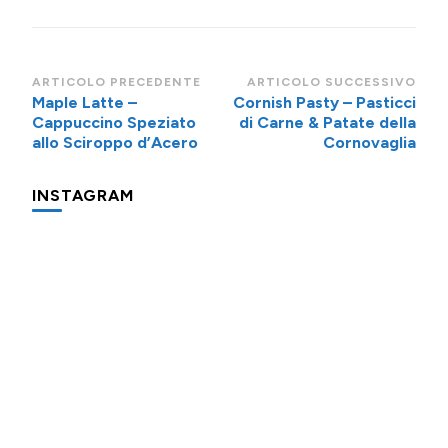
Navigazione
ARTICOLO PRECEDENTE
ARTICOLO SUCCESSIVO
Maple Latte –
Cornish Pasty – Pasticci
articoli
Cappuccino Speziato
di Carne & Patate della
allo Sciroppo d’Acero
Cornovaglia
INSTAGRAM
Minigite
Minigite
Potevo
a
a
evitare
Andalo
Andalo
di
provare
anche
Oggi
Piccolo
Un
io
prepariamo
promemoria
periodo
l'ennesima
l’apfelshorle:
per
davvero
ricetta