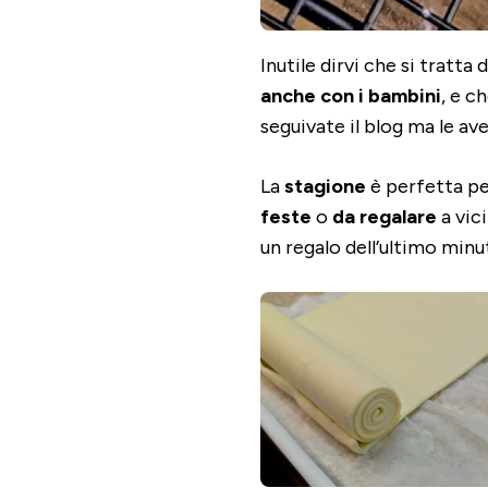
Inutile dirvi che si tratta
anche con i bambini
, e c
seguivate il blog ma le a
La
stagione
è perfetta p
feste
o
da regalare
a vic
un regalo dell’ultimo minut