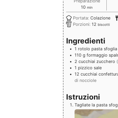
Preparazione
minuti
10
min
Portata:
Colazione
Porzioni:
12
biscotti
Ingredienti
1
rotolo
pasta sfoglia
110
g
formaggio spal
2
cucchiai
zucchero
1
pizzico
sale
12
cucchiai
confettu
di nocciole
Istruzioni
Tagliate la pasta sfogl