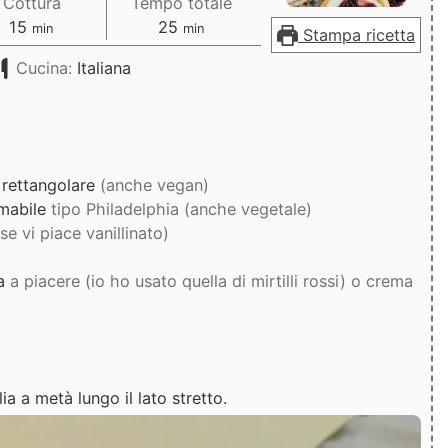
Cottura
Tempo totale
minuti
minuti
15
25
min
min
Stampa ricetta
Cucina:
Italiana
 rettangolare
(anche vegan)
mabile
tipo Philadelphia (anche vegetale)
(se vi piace vanillinato)
ra
a piacere (io ho usato quella di mirtilli rossi) o crema
ia a metà lungo il lato stretto.