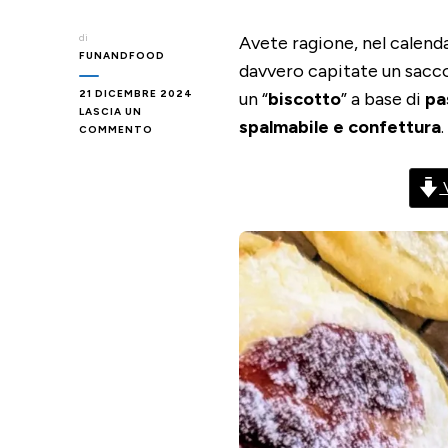
di
Avete ragione, nel calend
FUNANDFOOD
davvero capitate un sacc
21 DICEMBRE 2024
un “
biscotto
” a base di
pa
LASCIA UN
spalmabile e confettura
.
SU
COMMENTO
BISCOTTI
DI
SFOGLIA
V
CON
PHILADELPHIA
&
CONFETTURA