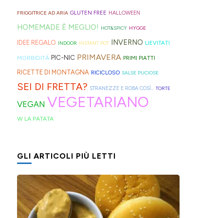
geniali,
per
proprio
di
Sprite?
Alto
come
capelli
per
GLUTEN FREE
FRIGGITRICE AD ARIA
HALLOWEEN
crema.
Adige.
questi
(evitate
venire
HOMEMADE È MEGLIO!
HOT&SPICY
HYGGE
panini
quelli
incontro
INVERNO
IDEE REGALO
LIEVITATI
INDOOR
INSTANT POT
alle
in
alle
PRIMAVERA
PIC-NIC
MORBIDITÀ
PRIMI PIATTI
olive
gomma
diverse
RICETTE DI MONTAGNA
RICICLOSO
SALSE PUCIOSE
in
che
esigenze,
SEI DI FRETTA?
STRANEZZE E ROBA COSÌ...
TORTE
friggitrice
rischiano
ho
VEGETARIANO
VEGAN
ad
di
pensato
W LA PATATA
aria,
tagliare
di
con
la
postarvi
un
bomba
anche
GLI ARTICOLI PIÙ LETTI
impasto
d'acqua).
queste,
morbidissimo
morbidissime
da
e
lavorare
con