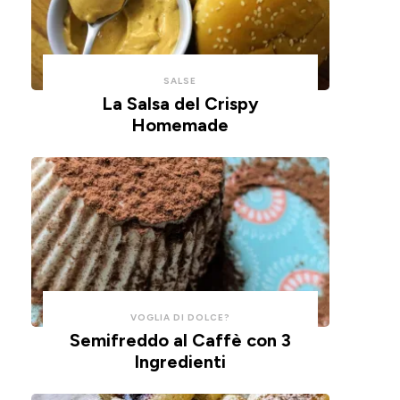
con
un
un
impasto
cucchiaio
alla
per
ricotta,
SALSE
risparmiare
cotte
La Salsa del Crispy
Homemade
tempo
in
e
friggitrice
pulizie.
ad
aria.
VOGLIA DI DOLCE?
Semifreddo al Caffè con 3
Ingredienti