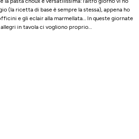
la pasta choux è versatilissima: l’altro giorno vi ho
io (la ricetta di base è sempre la stessa), appena ho
ficini e gli eclair alla marmellata… In queste giornate
 allegri in tavola ci vogliono proprio…