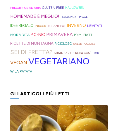
geniali,
per
proprio
di
Sprite?
Alto
come
capelli
per
GLUTEN FREE
FRIGGITRICE AD ARIA
HALLOWEEN
crema.
Adige.
questi
(evitate
venire
HOMEMADE È MEGLIO!
HOT&SPICY
HYGGE
panini
quelli
incontro
INVERNO
IDEE REGALO
LIEVITATI
INDOOR
INSTANT POT
alle
in
alle
PRIMAVERA
PIC-NIC
MORBIDITÀ
PRIMI PIATTI
olive
gomma
diverse
RICETTE DI MONTAGNA
RICICLOSO
SALSE PUCIOSE
in
che
esigenze,
SEI DI FRETTA?
STRANEZZE E ROBA COSÌ...
TORTE
friggitrice
rischiano
ho
VEGETARIANO
VEGAN
ad
di
pensato
W LA PATATA
aria,
tagliare
di
con
la
postarvi
un
bomba
anche
GLI ARTICOLI PIÙ LETTI
impasto
d'acqua).
queste,
morbidissimo
morbidissime
da
e
lavorare
con