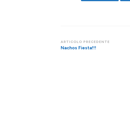
Navigazione
ARTICOLO PRECEDENTE
Nachos Fiesta!!!
articoli