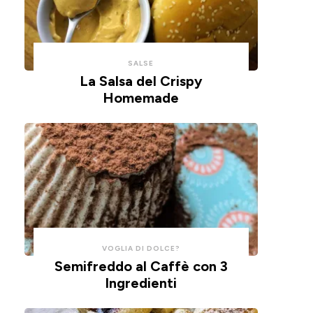
con
un
un
impasto
cucchiaio
alla
per
ricotta,
SALSE
risparmiare
cotte
La Salsa del Crispy
Homemade
tempo
in
e
friggitrice
pulizie.
ad
aria.
VOGLIA DI DOLCE?
Semifreddo al Caffè con 3
Ingredienti