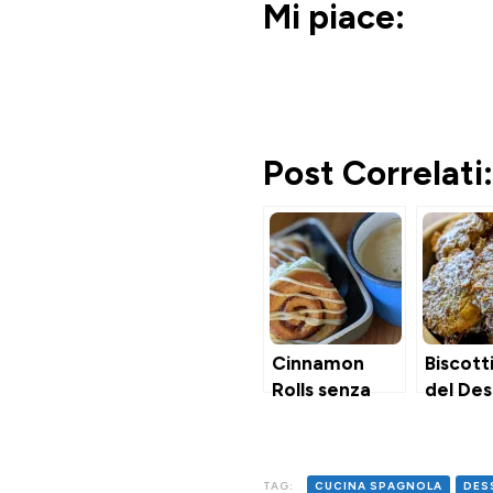
Mi piace:
Post Correlati:
Cinnamon
Biscott
Rolls senza
del De
uova
TAG:
CUCINA SPAGNOLA
DES