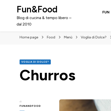
Fun&Food
FUN
Blog di cucina & tempo libero –
dal 2010
Home page
Food
Menù
Voglia di Dolce?
VOGLIA DI DOLCE?
Churros
di
FUNANDFOOD