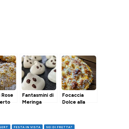
i Rose
Fantasmini di
Focaccia
serto
Meringa
Dolce alla
Confettura
SERT
FESTA IN VISTA
SEI DI FRETTA?