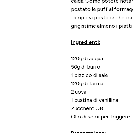
calda. Come potete notare 
postato le puff al formagg
tempo vi posto anche i sof
grigissime almeno i piatti
Ingredienti:
120g di acqua
50g di burro
1 pizzico di sale
120g di farina
2 uova
1 bustina di vanillina
Zucchero QB
Olio di semi per friggere