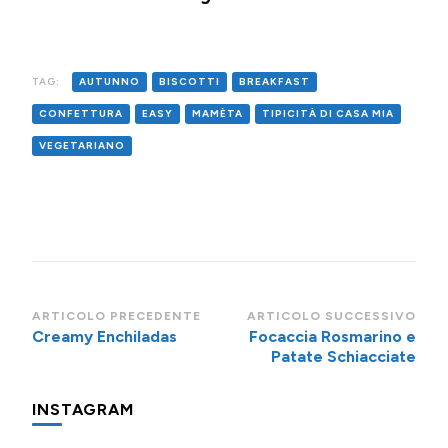
TAG:
AUTUNNO
BISCOTTI
BREAKFAST
CONFETTURA
EASY
MAMÈTA
TIPICITÀ DI CASA MIA
VEGETARIANO
Navigazione
ARTICOLO PRECEDENTE
ARTICOLO SUCCESSIVO
Creamy Enchiladas
Focaccia Rosmarino e
articoli
Patate Schiacciate
INSTAGRAM