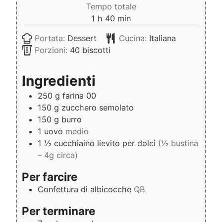
Tempo totale
ora
minuti
1
h
40
min
Portata:
Dessert
Cucina:
Italiana
Porzioni:
40
biscotti
Ingredienti
250
g
farina 00
150
g
zucchero semolato
150
g
burro
1
uovo
medio
1 ½
cucchiaino
lievito per dolci
(½ bustina
– 4g circa)
Per farcire
Confettura di albicocche
QB
Per terminare