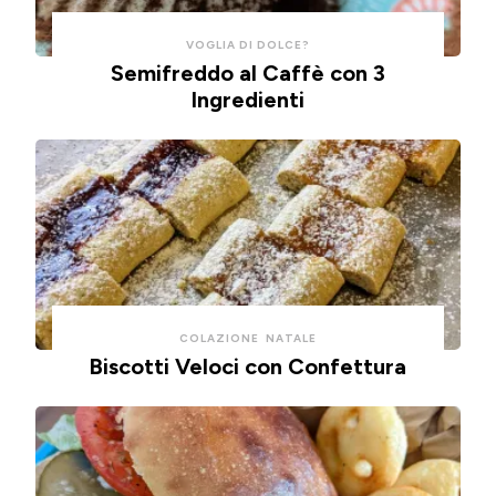
per
ricotta,
risparmiare
cotte
VOGLIA DI DOLCE?
Semifreddo al Caffè con 3
tempo
in
Ingredienti
e
friggitrice
pulizie.
ad
🍞
aria.
🫒
🍕
COLAZIONE
NATALE
Biscotti Veloci con Confettura