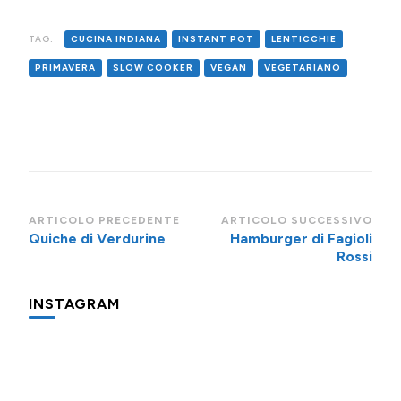
mescolare
TAG:
CUCINA INDIANA
INSTANT POT
LENTICCHIE
PRIMAVERA
SLOW COOKER
VEGAN
VEGETARIANO
Navigazione
ARTICOLO PRECEDENTE
ARTICOLO SUCCESSIVO
Quiche di Verdurine
Hamburger di Fagioli
articoli
Rossi
INSTAGRAM
Minigite
Potevo
Oggi
a
evitare
prepariamo
Andalo
di
l’apfelshorle: