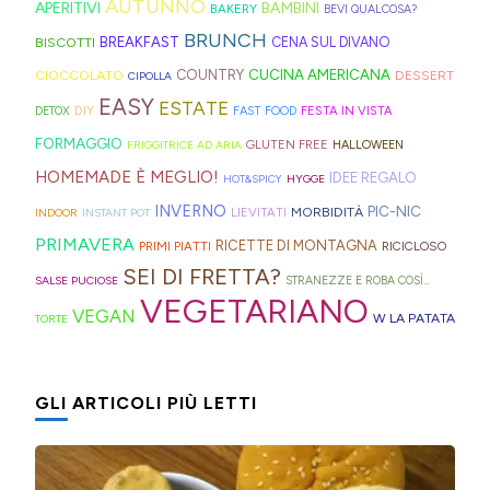
AUTUNNO
trovate
almeno
ultime
APERITIVI
BAMBINI
BAKERY
BEVI QUALCOSA?
come
capelli
Adige.
davvero
vuole
settimane
BRUNCH
BISCOTTI
BREAKFAST
CENA SUL DIVANO
questi
(evitate
tante,
farci
di
CUCINA AMERICANA
CIOCCOLATO
COUNTRY
DESSERT
panini
quelli
CIPOLLA
ma
credere
scuola.
EASY
ESTATE
alle
in
DIY
FESTA IN VISTA
DETOX
FAST FOOD
proprio
così)
olive
gomma
FORMAGGIO
GLUTEN FREE
FRIGGITRICE AD ARIA
HALLOWEEN
per
per
in
che
HOMEMADE È MEGLIO!
IDEE REGALO
HOT&SPICY
HYGGE
venire
informare
friggitrice
rischiano
INVERNO
PIC-NIC
MORBIDITÀ
LIEVITATI
INDOOR
INSTANT POT
incontro
questi
ad
di
PRIMAVERA
RICETTE DI MONTAGNA
PRIMI PIATTI
RICICLOSO
alle
deliziosi
aria,
tagliare
SEI DI FRETTA?
diverse
biscotti
SALSE PUCIOSE
STRANEZZE E ROBA COSÌ...
con
la
VEGETARIANO
esigenze,
al
VEGAN
W LA PATATA
TORTE
un
bomba
ho
cucchiaio
impasto
d'acqua).
pensato
finlandesi:
morbidissimo
GLI ARTICOLI PIÙ LETTI
di
i
da
postarvi
lusikkaleivät.
lavorare
anche
con