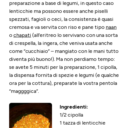
preparazione a base di legumi, in questo caso
lenticchie ma possono essere anche piselli
spezzati, fagioli o ceci, la consistenza è quasi
cremosa e va servita con riso e pane tipo
naan
o
chapati
(all’eritreo lo servivano con una sorta
di crespella, la ingera, che veniva usata anche
come “cucchiaio” – mangiato con le mani tutto
diventa più buono!). Ma non perdiamo tempo:
se avete 5 minuti per la preparazione, 1 cipolla,
la dispensa fornita di spezie e legumi (e qualche
ora per la cottura), preparate la vostra pentola
“maggggica”.
Ingredienti:
1/2 cipolla
1 tazza di lenticchie