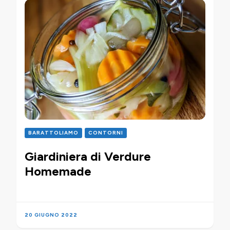
BARATTOLIAMO
CONTORNI
Giardiniera di Verdure
Homemade
20 GIUGNO 2022