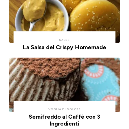
queste,
un
morbidissime
cucchiaio
e
per
con
risparmiare
un
tempo
SALSE
impasto
e
La Salsa del Crispy Homemade
alla
pulizie.
ricotta,
cotte
in
friggitrice
ad
aria.
VOGLIA DI DOLCE?
Semifreddo al Caffè con 3
Ingredienti