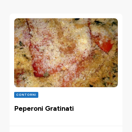
CONTORNI
Peperoni Gratinati