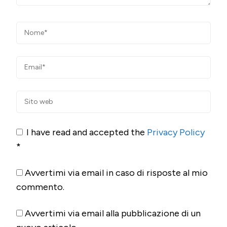
I have read and accepted the
Privacy Policy
*
Avvertimi via email in caso di risposte al mio
commento.
Avvertimi via email alla pubblicazione di un