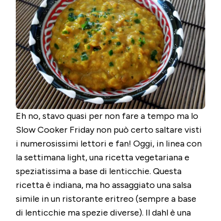
COOKER
Eh no, stavo quasi per non fare a tempo ma lo
Slow Cooker Friday non può certo saltare visti
i numerosissimi lettori e fan! Oggi, in linea con
la settimana light, una ricetta vegetariana e
speziatissima a base di lenticchie. Questa
ricetta è indiana, ma ho assaggiato una salsa
simile in un ristorante eritreo (sempre a base
di lenticchie ma spezie diverse). Il dahl è una