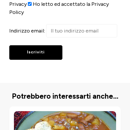
Privacy
Ho letto ed accettato la Privacy
Policy
Indirizzo email:
Potrebbero interessarti anche...