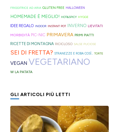
proprio
così)
olive
gomma
per
per
GLUTEN FREE
FRIGGITRICE AD ARIA
HALLOWEEN
in
che
venire
informare
HOMEMADE È MEGLIO!
HOT&SPICY
HYGGE
friggitrice
rischiano
incontro
questi
INVERNO
IDEE REGALO
LIEVITATI
INDOOR
INSTANT POT
ad
di
alle
deliziosi
PRIMAVERA
PIC-NIC
MORBIDITÀ
PRIMI PIATTI
aria,
tagliare
diverse
biscotti
RICETTE DI MONTAGNA
RICICLOSO
SALSE PUCIOSE
con
la
esigenze,
al
SEI DI FRETTA?
STRANEZZE E ROBA COSÌ...
TORTE
un
bomba
ho
cucchiaio
VEGETARIANO
VEGAN
impasto
d'acqua).
pensato
finlandesi:
W LA PATATA
morbidissimo
di
i
da
postarvi
lusikkaleivät.
lavorare
anche
GLI ARTICOLI PIÙ LETTI
con
queste,
un
morbidissime
cucchiaio
e
per
con
risparmiare