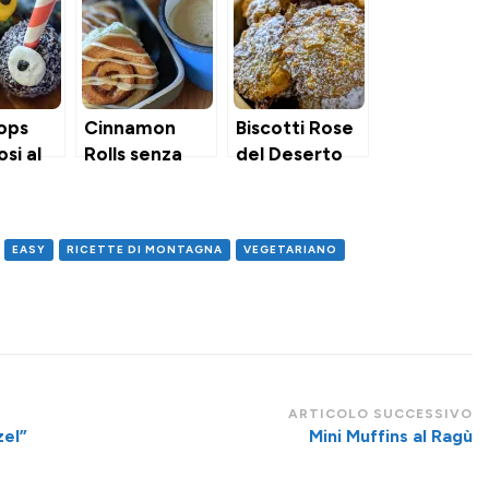
ops
Cinnamon
Biscotti Rose
si al
Rolls senza
del Deserto
 di
uova
lato
EASY
RICETTE DI MONTAGNA
VEGETARIANO
ARTICOLO SUCCESSIVO
zel”
Mini Muffins al Ragù