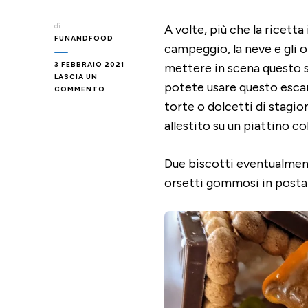
di
A volte, più che la ricetta
FUNANDFOOD
campeggio, la neve e gli 
3 FEBBRAIO 2021
mettere in scena questo 
LASCIA UN
potete usare questo esca
SU
COMMENTO
ORSETTI
torte o dolcetti di stagi
GOMMOSI
allestito su un piattino 
IN
CAMPEGGIO
Due biscotti eventualment
orsetti gommosi in postaz