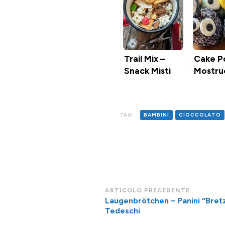
Trail Mix –
Cake P
Snack Misti
Mostruo
per Escursioni,
Salame
Gite &
Ciocco
Campeggio
TAG:
BAMBINI
CIOCCOLATO
Navigazione
ARTICOLO PRECEDENTE
Laugenbrötchen – Panini “Bret
articoli
Tedeschi