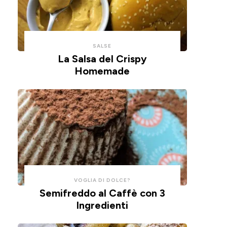
un
tempo
impasto
e
alla
pulizie.
ricotta,
SALSE
cotte
La Salsa del Crispy
Homemade
in
friggitrice
ad
aria.
VOGLIA DI DOLCE?
Semifreddo al Caffè con 3
Ingredienti