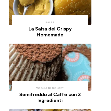
un
tempo
impasto
e
alla
pulizie.
ricotta,
SALSE
cotte
La Salsa del Crispy
Homemade
in
friggitrice
ad
aria.
VOGLIA DI DOLCE?
Semifreddo al Caffè con 3
Ingredienti