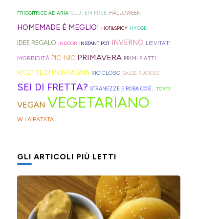
proprio
così)
olive
gomma
per
per
GLUTEN FREE
FRIGGITRICE AD ARIA
HALLOWEEN
in
che
venire
informare
HOMEMADE È MEGLIO!
HOT&SPICY
HYGGE
friggitrice
rischiano
incontro
questi
INVERNO
IDEE REGALO
LIEVITATI
INDOOR
INSTANT POT
ad
di
alle
deliziosi
PRIMAVERA
PIC-NIC
MORBIDITÀ
PRIMI PIATTI
aria,
tagliare
diverse
biscotti
RICETTE DI MONTAGNA
RICICLOSO
SALSE PUCIOSE
con
la
esigenze,
al
SEI DI FRETTA?
STRANEZZE E ROBA COSÌ...
TORTE
un
bomba
ho
cucchiaio
VEGETARIANO
VEGAN
impasto
d'acqua).
pensato
finlandesi:
W LA PATATA
morbidissimo
di
i
da
postarvi
lusikkaleivät.
lavorare
anche
GLI ARTICOLI PIÙ LETTI
con
queste,
un
morbidissime
cucchiaio
e
per
con
risparmiare