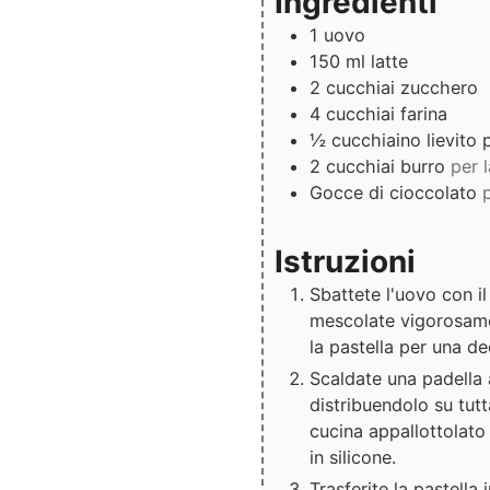
Ingredienti
1
uovo
150
ml
latte
2
cucchiai
zucchero
4
cucchiai
farina
½
cucchiaino
lievito 
2
cucchiai
burro
per 
Gocce di cioccolato
Istruzioni
Sbattete l'uovo con il
mescolate vigorosamen
la pastella per una de
Scaldate una padella a
distribuendolo su tutt
cucina appallottolato
in silicone.
Trasferite la pastell