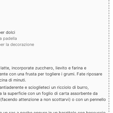
per dolci
la padella
per la decorazione
 latte, incorporate zucchero, lievito e farina e
te con una frusta per togliere i grumi. Fate riposare
cina di minuti.
ntiaderente e scioglieteci un ricciolo di burro,
a la superficie con un foglio di carta assorbente da
 (facendo attenzione a non scottarvi) o con un pennello
a in un sac a poche oppure in un barattolo con beccuccio