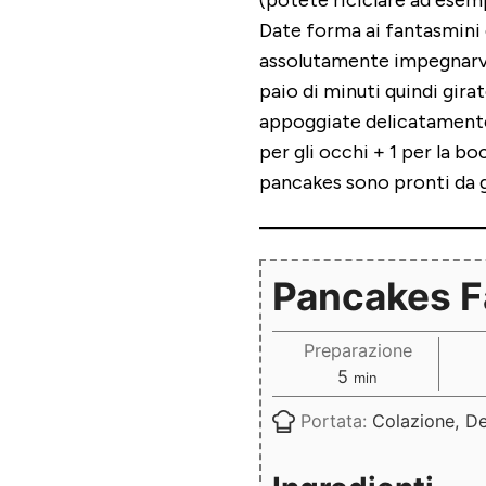
(potete riciclare ad esem
Date forma ai fantasmini 
assolutamente impegnarvi
paio di minuti quindi gira
appoggiate delicatamente 
per gli occhi + 1 per la bo
pancakes sono pronti da 
Pancakes 
Preparazione
minuti
5
min
Portata:
Colazione, De