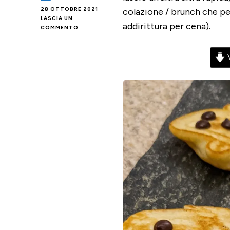
28 OTTOBRE 2021
colazione / brunch che pe
LASCIA UN
addirittura per cena).
SU
COMMENTO
PANCAKES
FANTASMINO
V