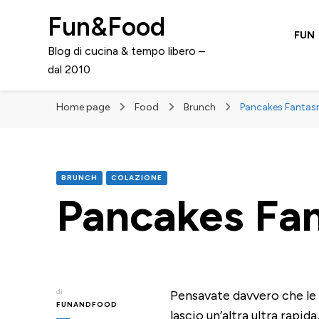
Fun&Food
FUN
Blog di cucina & tempo libero –
dal 2010
Home page
Food
Brunch
Pancakes Fantas
BRUNCH
COLAZIONE
Pancakes Fa
di
Pensavate davvero che le 
FUNANDFOOD
lascio un’altra ultra rapid