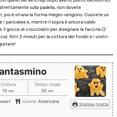
pio quello del ketchup dopo averlo pulito benissimo).
direttamente sulla padella, non dovete
, più è strana la forma meglio vengono. Cuocete un
te i pancakes e, mentre il sopra è ancora caldo
3 gocce di cioccolato per disegnare la faccina (2
cca). Altri 2 minuti per la cottura del fondo e i vostri
gustare!
Fantasmino
Cottura
Tempo totale
minuti
minuti
15
20
min
min
ssert
Cucina:
Americana
Stampa ricetta