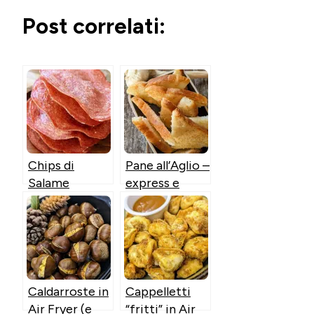
in
Post correlati:
corso…
Chips di
Pane all’Aglio –
Salame
express e
Ungherese in
senza burro –
Air Fryer o al
in Friggitrice
Forno
ad Aria
Caldarroste in
Cappelletti
Air Fryer (e
“fritti” in Air