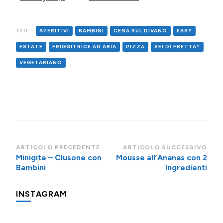
come
Fryer (o al
surgelare le
forno)
TAG:
APERITIVI
BAMBINI
CENA SUL DIVANO
EASY
castagne)
ESTATE
FRIGGITRICE AD ARIA
PIZZA
SEI DI FRETTA?
VEGETARIANO
Navigazione
ARTICOLO PRECEDENTE
ARTICOLO SUCCESSIVO
Minigite – Clusone con
Mousse all’Ananas con 2
articoli
Bambini
Ingredienti
INSTAGRAM
Una
Minigite
Minigite
Potevo
Oggi
Piccolo
Un
Per
Di