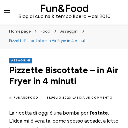
Fun&Food
Blog di cucina & tempo libero – dal 2010
Home page
Food
Assaggini
Pizzette Biscottate – in Air Fryer in 4 minuti
ASSAGGINI
Pizzette Biscottate – in Air
Fryer in 4 minuti
SU
di
FUNANDFOOD
11 LUGLIO 2023
LASCIA UN COMMENTO
PIZZETT
BISCOT
La ricetta di oggi è una bomba per l’
estate
.
–
IN
L’idea mi è venuta, come spesso accade, a letto
AIR