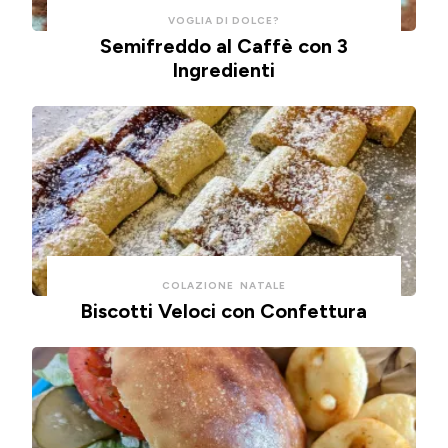
risparmiare
cotte
VOGLIA DI DOLCE?
Semifreddo al Caffè con 3
tempo
in
Ingredienti
e
friggitrice
pulizie.
ad
🍞
aria.
🫒
🍕
COLAZIONE
NATALE
Biscotti Veloci con Confettura