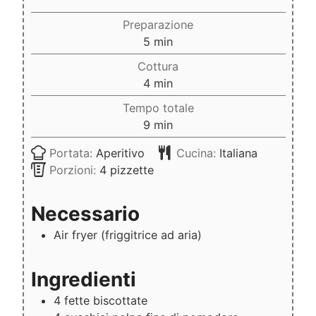
Preparazione
minuti
5
min
Cottura
minuti
4
min
Tempo totale
minuti
9
min
Portata:
Aperitivo
Cucina:
Italiana
Porzioni:
4
pizzette
Necessario
Air fryer
(friggitrice ad aria)
Ingredienti
4
fette biscottate