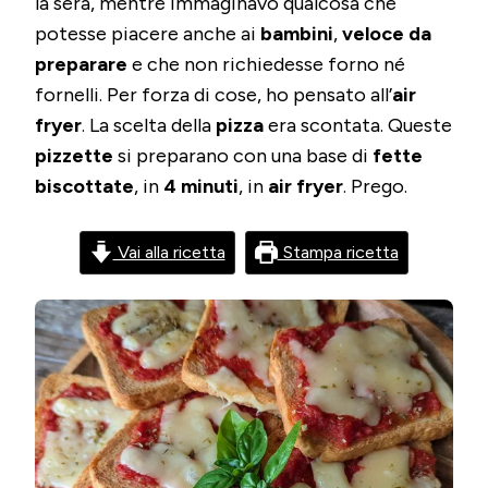
la sera, mentre immaginavo qualcosa che
FRYER
IN
potesse piacere anche ai
bambini
,
veloce da
4
preparare
e che non richiedesse forno né
MINUTI
fornelli. Per forza di cose, ho pensato all’
air
fryer
. La scelta della
pizza
era scontata. Queste
pizzette
si preparano con una base di
fette
biscottate
, in
4 minuti
, in
air fryer
. Prego.
Vai alla ricetta
Stampa ricetta