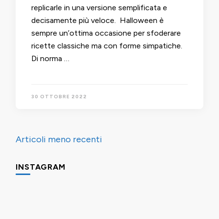
replicarle in una versione semplificata e
decisamente più veloce. Halloween è
sempre un’ottima occasione per sfoderare
ricette classiche ma con forme simpatiche.
Di norma …
30 OTTOBRE 2022
Navigazione
Articoli meno recenti
articoli
INSTAGRAM
Una
Minigite
Minigite
cosa
a
a