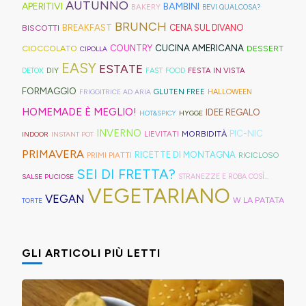
I
AUTUNNO
per
a
trovate
APERITIVI
BAMBINI
BAKERY
BEVI QUALCOSA?
Hong
montagna
mini
idee
strisce
davvero
BRUNCH
BISCOTTI
BREAKFAST
CENA SUL DIVANO
Kong
anche
bomboloni
e
ed
tante,
CUCINA AMERICANA
CIOCCOLATO
COUNTRY
DESSERT
con
in
CIPOLLA
ripieni
ricette
elastici
ma
EASY
ESTATE
la
Trentino
DIY
FESTA IN VISTA
DETOX
FAST FOOD
di
geniali,
per
proprio
Sprite?
Alto
FORMAGGIO
GLUTEN FREE
FRIGGITRICE AD ARIA
HALLOWEEN
crema.
come
capelli
per
Adige.
HOMEMADE È MEGLIO!
IDEE REGALO
HOT&SPICY
HYGGE
questi
(evitate
venire
INVERNO
PIC-NIC
MORBIDITÀ
LIEVITATI
INDOOR
INSTANT POT
panini
quelli
incontro
PRIMAVERA
RICETTE DI MONTAGNA
PRIMI PIATTI
RICICLOSO
alle
in
alle
SEI DI FRETTA?
olive
gomma
diverse
SALSE PUCIOSE
STRANEZZE E ROBA COSÌ...
VEGETARIANO
in
che
esigenze,
VEGAN
W LA PATATA
TORTE
friggitrice
rischiano
ho
ad
di
pensato
GLI ARTICOLI PIÙ LETTI
aria,
tagliare
di
con
la
postarvi
un
bomba
anche