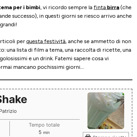
tema per i bimbi
, vi ricordo sempre la
finta
birra
(che
nde successo), in questi giorni se riesco arrivo anche
 grandi!
rticoli per
questa festività
, anche se ammetto di non
o: una lista di film a tema, una raccolta di ricette, una
 golosissimi e un drink. Fatemi sapere cosa vi
 ormai mancano pochissimi giorni…
Shake
Patrizio
Tempo totale
minuti
5
min