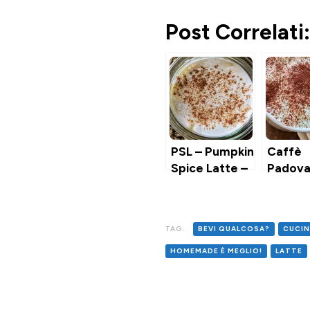
Post Correlati:
PSL – Pumpkin
Caffè
Spice Latte –
Padov
Cappuccino
Speziato alla
Zucca
TAG:
BEVI QUALCOSA?
CUCIN
HOMEMADE È MEGLIO!
LATTE