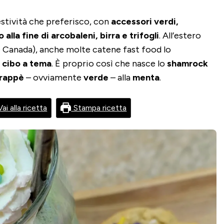
estività che preferisco, con
accessori verdi,
alla fine di arcobaleni, birra e trifogli
. All’estero
 Canada), anche molte catene fast food lo
o
cibo a tema
. È proprio così che nasce lo
shamrock
rappè
– ovviamente
verde
– alla
menta
.
ai alla ricetta
Stampa ricetta