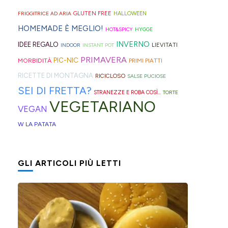
geniali,
per
proprio
di
Sprite?
Alto
come
capelli
per
GLUTEN FREE
FRIGGITRICE AD ARIA
HALLOWEEN
crema.
Adige.
questi
(evitate
venire
HOMEMADE È MEGLIO!
HOT&SPICY
HYGGE
panini
quelli
incontro
INVERNO
IDEE REGALO
LIEVITATI
INDOOR
INSTANT POT
alle
in
alle
PRIMAVERA
PIC-NIC
MORBIDITÀ
PRIMI PIATTI
olive
gomma
diverse
RICETTE DI MONTAGNA
RICICLOSO
SALSE PUCIOSE
in
che
esigenze,
SEI DI FRETTA?
STRANEZZE E ROBA COSÌ...
TORTE
friggitrice
rischiano
ho
VEGETARIANO
VEGAN
ad
di
pensato
W LA PATATA
aria,
tagliare
di
con
la
postarvi
un
bomba
anche
GLI ARTICOLI PIÙ LETTI
impasto
d'acqua).
queste,
morbidissimo
morbidissime
da
e
lavorare
con