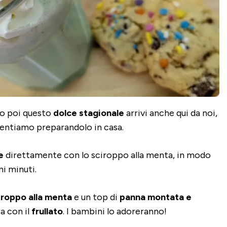
 o poi questo
dolce stagionale
arrivi anche qui da noi,
entiamo preparandolo in casa.
e
direttamente con lo sciroppo alla menta, in modo
i minuti.
ciroppo alla menta
e un top di
panna montata e
ta con il
frullato
. I bambini lo adoreranno!