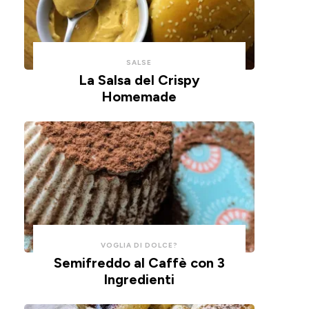
con
un
un
impasto
cucchiaio
alla
per
ricotta,
SALSE
risparmiare
cotte
La Salsa del Crispy
Homemade
tempo
in
e
friggitrice
pulizie.
ad
aria.
VOGLIA DI DOLCE?
Semifreddo al Caffè con 3
Ingredienti