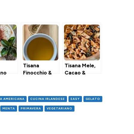
Tisana
Tisana Mele,
ano
Finocchio &
Cacao &
Menta
Menta
A AMERICANA
CUCINA IRLANDESE
EASY
GELATO
MENTA
PRIMAVERA
VEGETARIANO