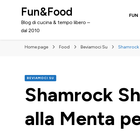
Fun&Food
FUN
Blog di cucina & tempo libero –
dal 2010
Home page
Food
Beviamoci Su
Shamrock S
BEVIAMOCI SU
Shamrock Sh
alla Menta pe