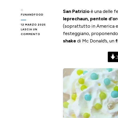
di
San Patrizio
è una delle f
FUNANDFOOD
leprechaun, pentole d’oro 
12 MARZO 2025
(soprattutto in America e
LASCIA UN
festeggiano, proponend
SU
COMMENTO
SHAMROCK
shake
di Mc Donald’s, un
f
SHAKE
–
FRAPPÈ
V
ALLA
MENTA
PER
SAN
PATRIZIO