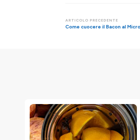
Navigazione
ARTICOLO PRECEDENTE
Come cuocere il Bacon al Micr
articoli