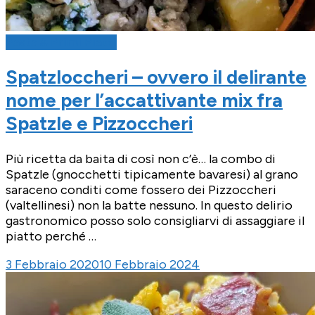
Pasta & Primi Piatti
Spatzloccheri – ovvero il delirante
nome per l’accattivante mix fra
Spatzle e Pizzoccheri
Più ricetta da baita di così non c’è… la combo di
Spatzle (gnocchetti tipicamente bavaresi) al grano
saraceno conditi come fossero dei Pizzoccheri
(valtellinesi) non la batte nessuno. In questo delirio
gastronomico posso solo consigliarvi di assaggiare il
piatto perché …
3 Febbraio 2020
10 Febbraio 2024