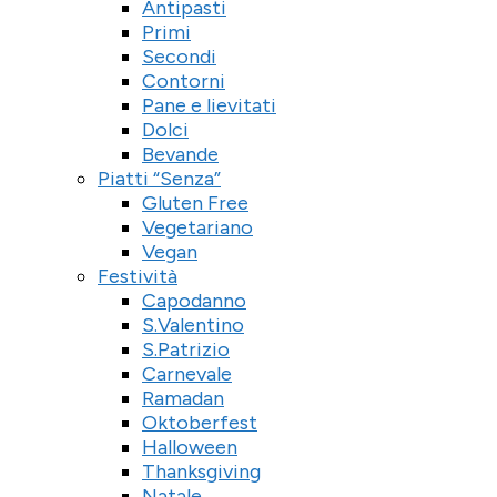
Antipasti
Primi
Secondi
Contorni
Pane e lievitati
Dolci
Bevande
Piatti “Senza”
Gluten Free
Vegetariano
Vegan
Festività
Capodanno
S.Valentino
S.Patrizio
Carnevale
Ramadan
Oktoberfest
Halloween
Thanksgiving
Natale