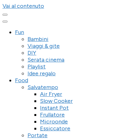
Vai al contenuto
Fun
Bambini
Viaggi & gite
DIY
Serata cinema
Playlist
Idee regalo
Food
Salvatempo
Air Fryer
Slow Cooker
Instant Pot
Frullatore
Microonde
Essiccatore
Portate