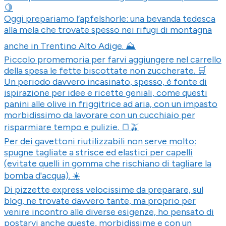
🍋
Oggi prepariamo l’apfelshorle: una bevanda tedesca
alla mela che trovate spesso nei rifugi di montagna
anche in Trentino Alto Adige. ⛰️
Piccolo promemoria per farvi aggiungere nel carrello
della spesa le fette biscottate non zuccherate. 🛒
Un periodo davvero incasinato, spesso, è fonte di
ispirazione per idee e ricette geniali, come questi
panini alle olive in friggitrice ad aria, con un impasto
morbidissimo da lavorare con un cucchiaio per
risparmiare tempo e pulizie. 🍞🫒
Per dei gavettoni riutilizzabili non serve molto:
spugne tagliate a strisce ed elastici per capelli
(evitate quelli in gomma che rischiano di tagliare la
bomba d'acqua). ☀️
Di pizzette express velocissime da preparare, sul
blog, ne trovate davvero tante, ma proprio per
venire incontro alle diverse esigenze, ho pensato di
postarvi anche queste, morbidissime e con un