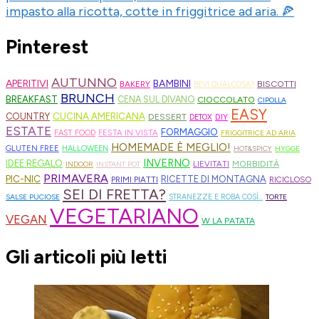
impasto alla ricotta, cotte in friggitrice ad aria. 🍕
Pinterest
AUTUNNO
APERITIVI
BAMBINI
BISCOTTI
BAKERY
BEVI QUALCOSA?
BRUNCH
BREAKFAST
CENA SUL DIVANO
CIOCCOLATO
CIPOLLA
EASY
CUCINA AMERICANA
COUNTRY
DESSERT
DIY
DETOX
ESTATE
FORMAGGIO
FESTA IN VISTA
FAST FOOD
FRIGGITRICE AD ARIA
HOMEMADE È MEGLIO!
GLUTEN FREE
HALLOWEEN
HOT&SPICY
HYGGE
INVERNO
IDEE REGALO
MORBIDITÀ
LIEVITATI
INDOOR
INSTANT POT
PRIMAVERA
PIC-NIC
RICETTE DI MONTAGNA
PRIMI PIATTI
RICICLOSO
SEI DI FRETTA?
SALSE PUCIOSE
STRANEZZE E ROBA COSÌ...
TORTE
VEGETARIANO
VEGAN
W LA PATATA
Gli articoli più letti