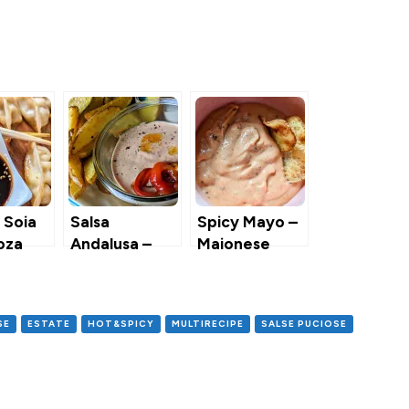
i Soia
Salsa
Spicy Mayo –
oza
Andalusa –
Maionese
Salsa Belga
Piccante
per Patatine
Fritte
SE
ESTATE
HOT&SPICY
MULTIRECIPE
SALSE PUCIOSE