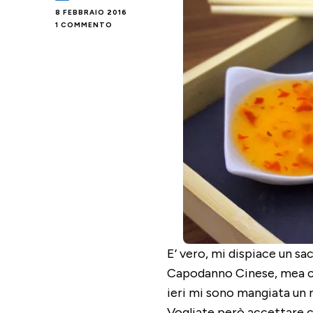
8 FEBBRAIO 2016
SU
1 COMMENTO
SALSA
AGRODOLCE
PICCANTE
E’ vero, mi dispiace un s
Capodanno Cinese, mea cu
ieri mi sono mangiata un 
Vogliate però accettare 