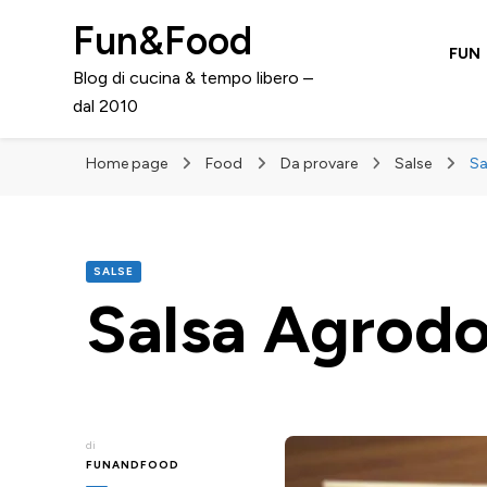
Fun&Food
FUN
Blog di cucina & tempo libero –
dal 2010
Home page
Food
Da provare
Salse
Sa
SALSE
Salsa Agrodo
di
FUNANDFOOD