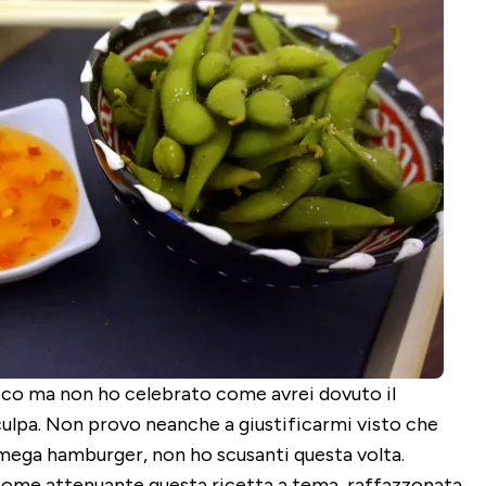
acco ma non ho celebrato come avrei dovuto il
lpa. Non provo neanche a giustificarmi visto che
mega hamburger, non ho scusanti questa volta.
come attenuante questa ricetta a tema, raffazzonata