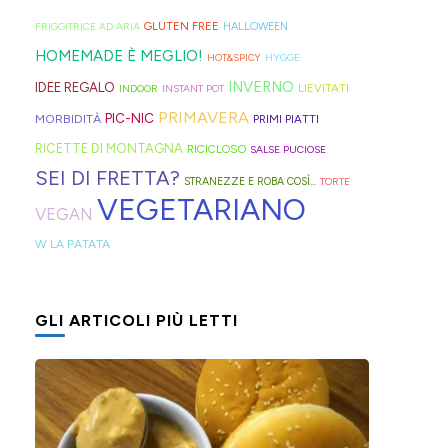
geniali,
per
proprio
di
Sprite?
Alto
come
capelli
per
GLUTEN FREE
FRIGGITRICE AD ARIA
HALLOWEEN
crema.
Adige.
questi
(evitate
venire
HOMEMADE È MEGLIO!
HOT&SPICY
HYGGE
panini
quelli
incontro
INVERNO
IDEE REGALO
LIEVITATI
INDOOR
INSTANT POT
alle
in
alle
PRIMAVERA
PIC-NIC
MORBIDITÀ
PRIMI PIATTI
olive
gomma
diverse
RICETTE DI MONTAGNA
RICICLOSO
SALSE PUCIOSE
in
che
esigenze,
SEI DI FRETTA?
STRANEZZE E ROBA COSÌ...
TORTE
friggitrice
rischiano
ho
VEGETARIANO
VEGAN
ad
di
pensato
W LA PATATA
aria,
tagliare
di
con
la
postarvi
un
bomba
anche
GLI ARTICOLI PIÙ LETTI
impasto
d'acqua).
queste,
morbidissimo
morbidissime
da
e
lavorare
con