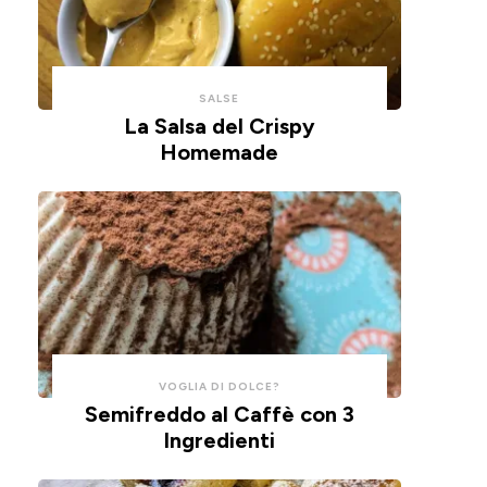
con
un
un
impasto
cucchiaio
alla
per
ricotta,
SALSE
risparmiare
cotte
La Salsa del Crispy
Homemade
tempo
in
e
friggitrice
pulizie.
ad
aria.
VOGLIA DI DOLCE?
Semifreddo al Caffè con 3
Ingredienti