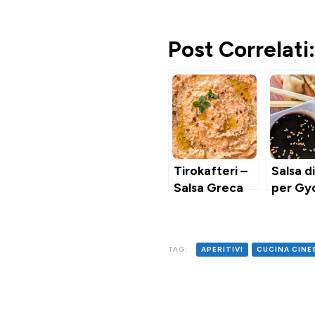
Post Correlati:
Tirokafteri –
Salsa d
Salsa Greca
per Gy
Piccante con
Feta &
Peperoni
TAG:
APERITIVI
CUCINA CINE