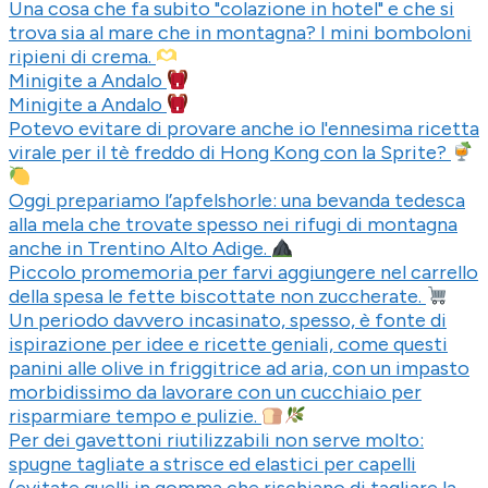
Una cosa che fa subito "colazione in hotel" e che si
trova sia al mare che in montagna? I mini bomboloni
ripieni di crema.
Minigite a Andalo
Minigite a Andalo
Potevo evitare di provare anche io l'ennesima ricetta
virale per il tè freddo di Hong Kong con la Sprite?
Oggi prepariamo l’apfelshorle: una bevanda tedesca
alla mela che trovate spesso nei rifugi di montagna
anche in Trentino Alto Adige.
Piccolo promemoria per farvi aggiungere nel carrello
della spesa le fette biscottate non zuccherate.
Un periodo davvero incasinato, spesso, è fonte di
ispirazione per idee e ricette geniali, come questi
panini alle olive in friggitrice ad aria, con un impasto
morbidissimo da lavorare con un cucchiaio per
risparmiare tempo e pulizie.
Per dei gavettoni riutilizzabili non serve molto:
spugne tagliate a strisce ed elastici per capelli
(evitate quelli in gomma che rischiano di tagliare la