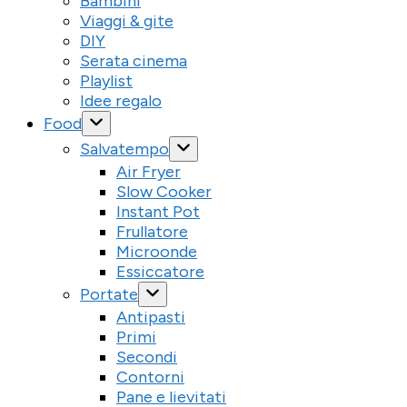
Bambini
Viaggi & gite
DIY
Serata cinema
Playlist
Idee regalo
Food
Salvatempo
Air Fryer
Slow Cooker
Instant Pot
Frullatore
Microonde
Essiccatore
Portate
Antipasti
Primi
Secondi
Contorni
Pane e lievitati