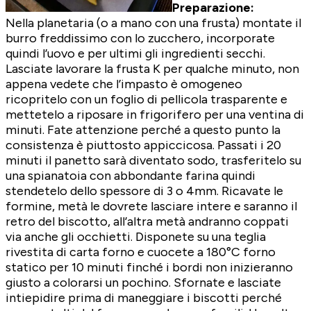
Preparazione:
Nella planetaria (o a mano con una frusta) montate il
burro freddissimo con lo zucchero, incorporate
quindi l’uovo e per ultimi gli ingredienti secchi.
Lasciate lavorare la frusta K per qualche minuto, non
appena vedete che l’impasto è omogeneo
ricopritelo con un foglio di pellicola trasparente e
mettetelo a riposare in frigorifero per una ventina di
minuti. Fate attenzione perché a questo punto la
consistenza è piuttosto appiccicosa. Passati i 20
minuti il panetto sarà diventato sodo, trasferitelo su
una spianatoia con abbondante farina quindi
stendetelo dello spessore di 3 o 4mm. Ricavate le
formine, metà le dovrete lasciare intere e saranno il
retro del biscotto, all’altra metà andranno coppati
via anche gli occhietti. Disponete su una teglia
rivestita di carta forno e cuocete a 180°C forno
statico per 10 minuti finché i bordi non inizieranno
giusto a colorarsi un pochino. Sfornate e lasciate
intiepidire prima di maneggiare i biscotti perché