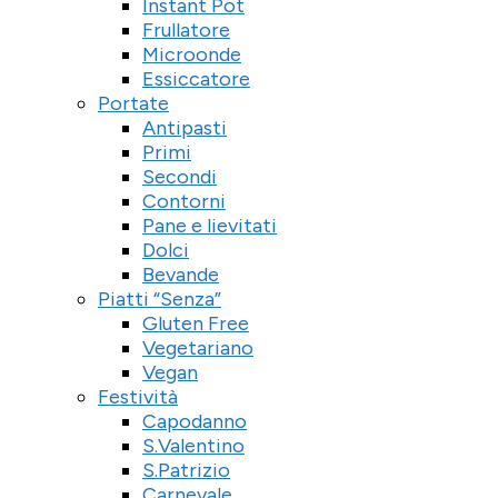
Instant Pot
Frullatore
Microonde
Essiccatore
Portate
Antipasti
Primi
Secondi
Contorni
Pane e lievitati
Dolci
Bevande
Piatti “Senza”
Gluten Free
Vegetariano
Vegan
Festività
Capodanno
S.Valentino
S.Patrizio
Carnevale