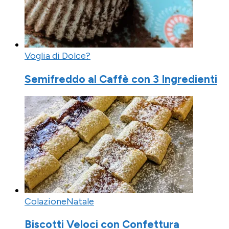
Voglia di Dolce?
Semifreddo al Caffè con 3 Ingredienti
Colazione
Natale
Biscotti Veloci con Confettura