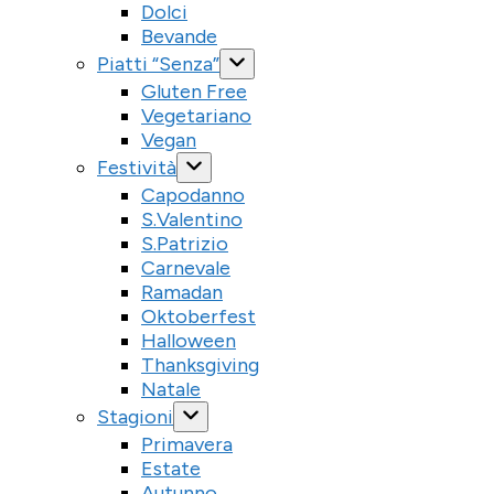
Dolci
Bevande
Piatti “Senza”
Gluten Free
Vegetariano
Vegan
Festività
Capodanno
S.Valentino
S.Patrizio
Carnevale
Ramadan
Oktoberfest
Halloween
Thanksgiving
Natale
Stagioni
Primavera
Estate
Autunno