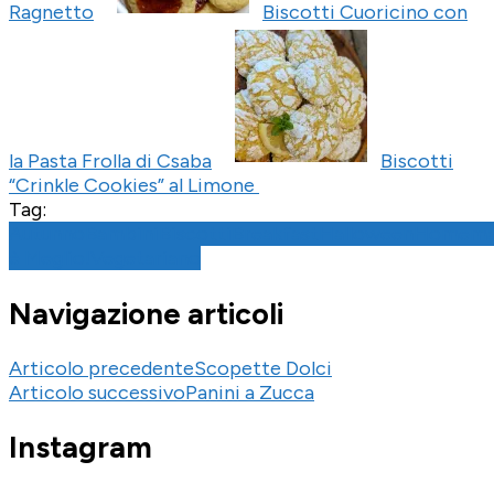
Ragnetto
Biscotti Cuoricino con
la Pasta Frolla di Csaba
Biscotti
“Crinkle Cookies” al Limone
Tag:
Autunno
Bambini
Biscotti
Breakfast
Halloween
Homema
è Meglio!
Vegetariano
Navigazione articoli
Articolo precedente
Scopette Dolci
Articolo successivo
Panini a Zucca
Instagram