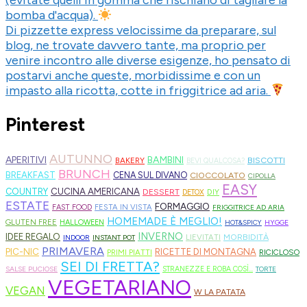
bomba d'acqua).
Di pizzette express velocissime da preparare, sul
blog, ne trovate davvero tante, ma proprio per
venire incontro alle diverse esigenze, ho pensato di
postarvi anche queste, morbidissime e con un
impasto alla ricotta, cotte in friggitrice ad aria.
Pinterest
AUTUNNO
APERITIVI
BAMBINI
BISCOTTI
BAKERY
BEVI QUALCOSA?
BRUNCH
BREAKFAST
CENA SUL DIVANO
CIOCCOLATO
CIPOLLA
EASY
CUCINA AMERICANA
COUNTRY
DESSERT
DIY
DETOX
ESTATE
FORMAGGIO
FESTA IN VISTA
FAST FOOD
FRIGGITRICE AD ARIA
HOMEMADE È MEGLIO!
GLUTEN FREE
HALLOWEEN
HOT&SPICY
HYGGE
INVERNO
IDEE REGALO
MORBIDITÀ
LIEVITATI
INDOOR
INSTANT POT
PRIMAVERA
PIC-NIC
RICETTE DI MONTAGNA
PRIMI PIATTI
RICICLOSO
SEI DI FRETTA?
SALSE PUCIOSE
STRANEZZE E ROBA COSÌ...
TORTE
VEGETARIANO
VEGAN
W LA PATATA