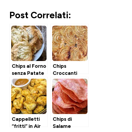
Post Correlati:
Chips al Forno
Chips
senza Patate
Croccanti
Formaggio &
Cipolle al
forno
Cappelletti
Chips di
“fritti” in Air
Salame