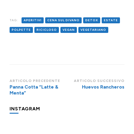
Fryer (o al
Ungherese in
forno)
Air Fryer o al
Forno
TAG:
APERITIVI
CENA SUL DIVANO
DETOX
ESTATE
POLPETTE
RICICLOSO
VEGAN
VEGETARIANO
Navigazione
ARTICOLO PRECEDENTE
ARTICOLO SUCCESSIVO
Panna Cotta “Latte &
Huevos Rancheros
articoli
Menta”
INSTAGRAM
Una
Minigite
Minigite
cosa
a
a