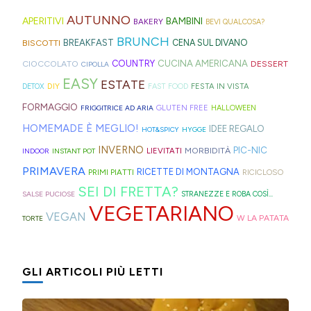
ispirazione
tagliate
ne
di
di
zuccherate.
I
AUTUNNO
per
a
trovate
APERITIVI
BAMBINI
BAKERY
BEVI QUALCOSA?
Hong
montagna
mini
idee
strisce
davvero
BRUNCH
BISCOTTI
BREAKFAST
CENA SUL DIVANO
Kong
anche
bomboloni
e
ed
tante,
CUCINA AMERICANA
CIOCCOLATO
COUNTRY
DESSERT
con
in
CIPOLLA
ripieni
ricette
elastici
ma
EASY
ESTATE
la
Trentino
DIY
FESTA IN VISTA
DETOX
FAST FOOD
di
geniali,
per
proprio
Sprite?
Alto
FORMAGGIO
GLUTEN FREE
FRIGGITRICE AD ARIA
HALLOWEEN
crema.
come
capelli
per
Adige.
HOMEMADE È MEGLIO!
IDEE REGALO
HOT&SPICY
HYGGE
questi
(evitate
venire
INVERNO
PIC-NIC
MORBIDITÀ
LIEVITATI
INDOOR
INSTANT POT
panini
quelli
incontro
PRIMAVERA
RICETTE DI MONTAGNA
PRIMI PIATTI
RICICLOSO
alle
in
alle
SEI DI FRETTA?
olive
gomma
diverse
SALSE PUCIOSE
STRANEZZE E ROBA COSÌ...
VEGETARIANO
in
che
esigenze,
VEGAN
W LA PATATA
TORTE
friggitrice
rischiano
ho
ad
di
pensato
GLI ARTICOLI PIÙ LETTI
aria,
tagliare
di
con
la
postarvi