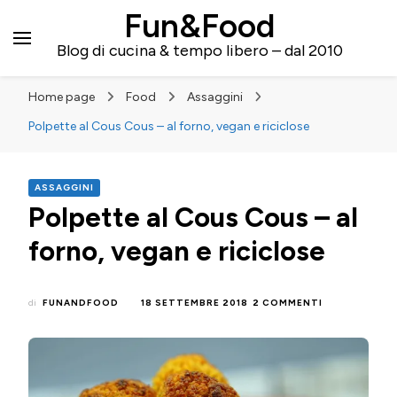
Fun&Food
Blog di cucina & tempo libero – dal 2010
Home page
Food
Assaggini
Polpette al Cous Cous – al forno, vegan e riciclose
ASSAGGINI
Polpette al Cous Cous – al
forno, vegan e riciclose
SU
di
FUNANDFOOD
18 SETTEMBRE 2018
2 COMMENTI
POLPETTE
AL
COUS
COUS
–