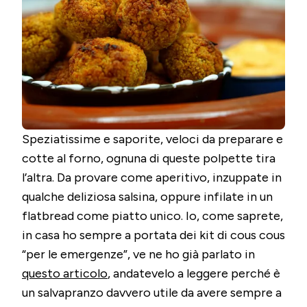
AL
FORNO,
VEGAN
E
RICICLOSE
Speziatissime e saporite, veloci da preparare e
cotte al forno, ognuna di queste polpette tira
l’altra. Da provare come aperitivo, inzuppate in
qualche deliziosa salsina, oppure infilate in un
flatbread come piatto unico. Io, come saprete,
in casa ho sempre a portata dei kit di cous cous
“per le emergenze”, ve ne ho già parlato in
questo articolo
, andatevelo a leggere perché è
un salvapranzo davvero utile da avere sempre a