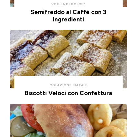
risparmiare
cotte
VOGLIA DI DOLCE?
Semifreddo al Caffè con 3
tempo
in
Ingredienti
e
friggitrice
pulizie.
ad
🍞
aria.
🫒
🍕
COLAZIONE
NATALE
Biscotti Veloci con Confettura