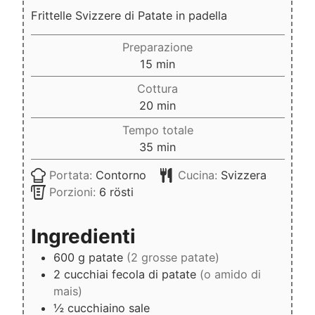
Frittelle Svizzere di Patate in padella
Preparazione
minuti
15
min
Cottura
minuti
20
min
Tempo totale
minuti
35
min
Portata:
Contorno
Cucina:
Svizzera
Porzioni:
6
rösti
Ingredienti
600
g
patate
(2 grosse patate)
2
cucchiai
fecola di patate
(o amido di
mais)
½
cucchiaino
sale