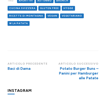
TAG:
APERITIVI
AUTUNNO
BRUNCH
CUCINA SVIZZERA
GLUTEN FREE
HYGGE
RICETTE DI MONTAGNA
VEGAN
VEGETARIANO
W LA PATATA
Navigazione
ARTICOLO PRECEDENTE
ARTICOLO SUCCESSIVO
Baci di Dama
Potato Burger Buns –
articoli
Panini per Hamburger
alle Patate
INSTAGRAM
Una
Minigite
Minigite
Potevo
Oggi
Piccolo
Un
Per
Di