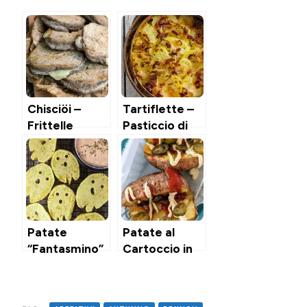
Chisciöi –
Tartiflette –
Frittelle
Pasticcio di
Valtellinesi
Patate
con Grano
dell’Alta
Saraceno &
Savoia
Formaggio
Patate
Patate al
“Fantasmino”
Cartoccio in
in Friggitrice
Air Fryer
ad Aria