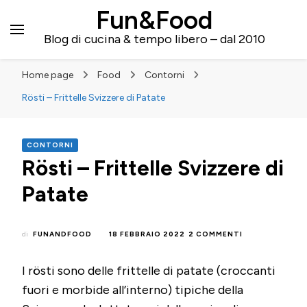
Fun&Food
Blog di cucina & tempo libero – dal 2010
Home page
Food
Contorni
Rösti – Frittelle Svizzere di Patate
CONTORNI
Rösti – Frittelle Svizzere di
Patate
SU
di
FUNANDFOOD
18 FEBBRAIO 2022
2 COMMENTI
RÖSTI
–
I rösti sono delle frittelle di patate (croccanti
FRITTELLE
SVIZZERE
fuori e morbide all’interno) tipiche della
DI