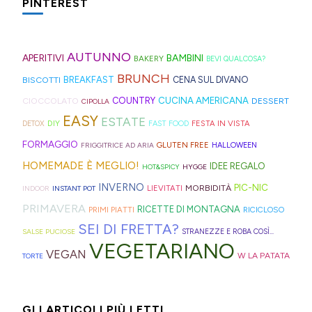
fonte
molto:
sul
PINTEREST
tè
nei
biscottate
in
di
spugne
blog,
freddo
rifugi
non
montagna?
ispirazione
tagliate
ne
di
di
zuccherate.
I
AUTUNNO
per
a
trovate
APERITIVI
BAMBINI
BAKERY
BEVI QUALCOSA?
Hong
montagna
mini
idee
strisce
davvero
BRUNCH
BISCOTTI
BREAKFAST
CENA SUL DIVANO
Kong
anche
bomboloni
e
ed
tante,
CUCINA AMERICANA
CIOCCOLATO
COUNTRY
DESSERT
con
in
CIPOLLA
ripieni
ricette
elastici
ma
EASY
ESTATE
la
Trentino
DIY
FESTA IN VISTA
DETOX
FAST FOOD
di
geniali,
per
proprio
Sprite?
Alto
FORMAGGIO
GLUTEN FREE
FRIGGITRICE AD ARIA
HALLOWEEN
crema.
come
capelli
per
Adige.
HOMEMADE È MEGLIO!
IDEE REGALO
HOT&SPICY
HYGGE
questi
(evitate
venire
INVERNO
PIC-NIC
MORBIDITÀ
LIEVITATI
INDOOR
INSTANT POT
panini
quelli
incontro
PRIMAVERA
RICETTE DI MONTAGNA
PRIMI PIATTI
RICICLOSO
alle
in
alle
SEI DI FRETTA?
olive
gomma
diverse
SALSE PUCIOSE
STRANEZZE E ROBA COSÌ...
VEGETARIANO
in
che
esigenze,
VEGAN
W LA PATATA
TORTE
friggitrice
rischiano
ho
ad
di
pensato
GLI ARTICOLI PIÙ LETTI