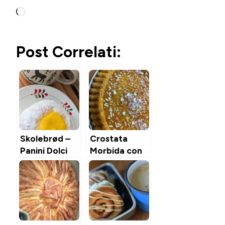
Caricamento
in
corso…
Post Correlati:
Skolebrød –
Crostata
Panini Dolci
Morbida con
Norvegesi
stampo furbo
con Crema &
– Ricetta base
Cocco
con
Confettura