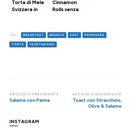
Torta di Mele
Cinnamon
Svizzera in
Rolls senza
Friggitrice ad
uova
Aria
TAG:
BREAKFAST
BRUNCH
EASY
PRIMAVERA
TORTE
VEGETARIANO
Navigazione
ARTICOLO PRECEDENTE
ARTICOLO SUCCESSIVO
Salame con Panna
Toast con Stracchino,
articoli
Olive & Salame
INSTAGRAM