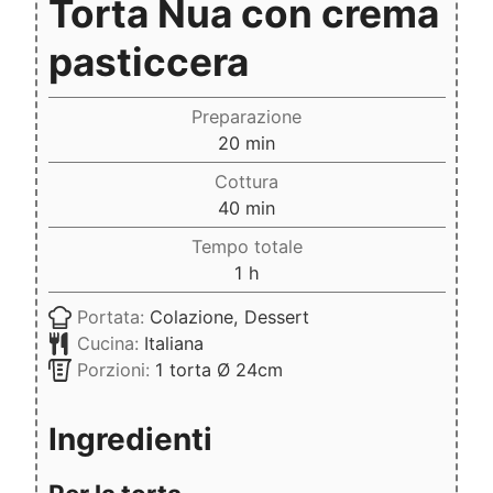
Torta Nua con crema
pasticcera
Preparazione
minuti
20
min
Cottura
minuti
40
min
Tempo totale
ora
1
h
Portata:
Colazione, Dessert
Cucina:
Italiana
Porzioni:
1
torta Ø 24cm
Ingredienti