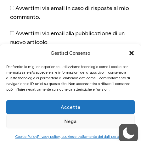
Avvertimi via email in caso di risposte al mio
commento.
Avvertimi via email alla pubblicazione di un
nuovo articolo.
Gestisci Consenso
Per fornire le migliori esperienze, utilizziamo tecnologie come i cookie per
memorizzare e/o accedere alle informazioni del dispositivo. Il consenso a
queste tecnologie ci permetterà di elaborare dati come il comportamento di
navigazione o ID unici su questo sito. Non acconsentire o ritirare il consenso
può influire negativamente su alcune caratteristiche e funzioni.
Accetta
© Copyright 2026
Fun&Food
. Tutti i diritti riservati.
Blossom
Nega
Pin | Sviluppato da
Blossom Themes
. Powered by
WordPress
.
Privacy policy, cookies e trattamento dei dati
personali
Cookie Policy
Privacy policy, cookies e trattamento dei dati personali