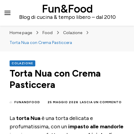
Fun&Food
Blog di cucina & tempo libero – dal 2010
Home page
Food
Colazione
Torta Nua con Crema Pasticcera
COLAZIONE
Torta Nua con Crema
Pasticcera
SU
di
FUNANDFOOD
25 MAGGIO 2026
LASCIA UN COMMENTO
TORT
NUA
La
torta Nua
è una torta delicata e
CON
CREMA
profumatissima, con un
impasto alle mandorle
PASTI