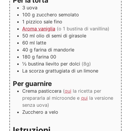
Per la torta
3
uova
100
g
zucchero semolato
1
pizzico
sale fino
Aroma vaniglia
(o 1 bustina di vanillina)
50
ml
olio di semi di girasole
60
ml
latte
40
g
farina di mandorle
180
g
farina 00
½
bustina
lievito per dolci
(8g)
La scorza grattugiata di un limone
Per guarnire
Crema pasticcera
(
qui
la ricetta per
prepararla al microonde e
qui
la versione
senza uova)
Zucchero a velo
Istruzioni