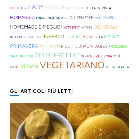
ripieni
ricette
elastici
ma
EASY
ESTATE
la
Trentino
DIY
FESTA IN VISTA
DETOX
FAST FOOD
di
geniali,
per
proprio
Sprite?
Alto
FORMAGGIO
GLUTEN FREE
FRIGGITRICE AD ARIA
HALLOWEEN
crema.
come
capelli
per
Adige.
HOMEMADE È MEGLIO!
IDEE REGALO
HOT&SPICY
HYGGE
questi
(evitate
venire
INVERNO
PIC-NIC
MORBIDITÀ
LIEVITATI
INDOOR
INSTANT POT
panini
quelli
incontro
PRIMAVERA
RICETTE DI MONTAGNA
PRIMI PIATTI
RICICLOSO
alle
in
alle
SEI DI FRETTA?
olive
gomma
diverse
SALSE PUCIOSE
STRANEZZE E ROBA COSÌ...
VEGETARIANO
in
che
esigenze,
VEGAN
W LA PATATA
TORTE
friggitrice
rischiano
ho
ad
di
pensato
GLI ARTICOLI PIÙ LETTI
aria,
tagliare
di
con
la
postarvi
un
bomba
anche
impasto
d'acqua).
queste,
morbidissimo
morbidissime
da
e