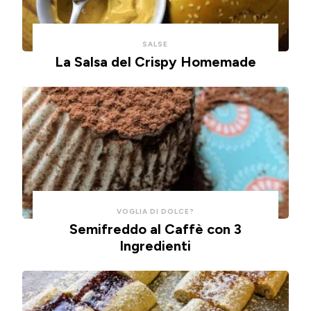
lavorare
con
con
un
SALSE
un
impasto
La Salsa del Crispy Homemade
cucchiaio
alla
per
ricotta,
risparmiare
cotte
tempo
in
e
friggitrice
pulizie.
ad
aria.
VOGLIA DI DOLCE?
Semifreddo al Caffè con 3
Ingredienti