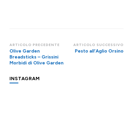
Navigazione
ARTICOLO PRECEDENTE
ARTICOLO SUCCESSIVO
Olive Garden
Pesto all’Aglio Orsino
articoli
Breadsticks – Grissini
Morbidi di Olive Garden
INSTAGRAM
Una
Minigite
Minigite
cosa
a
a
che
Andalo
Andalo
fa
subito
Potevo
Oggi
Piccolo