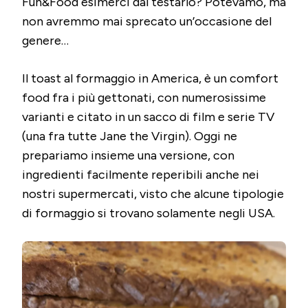
Fun&Food esimerci dal testarlo? Potevamo, ma
AL
FORMAGG
non avremmo mai sprecato un’occasione del
genere…
Il toast al formaggio in America, è un comfort
food fra i più gettonati, con numerosissime
varianti e citato in un sacco di film e serie TV
(una fra tutte Jane the Virgin). Oggi ne
prepariamo insieme una versione, con
ingredienti facilmente reperibili anche nei
nostri supermercati, visto che alcune tipologie
di formaggio si trovano solamente negli USA.