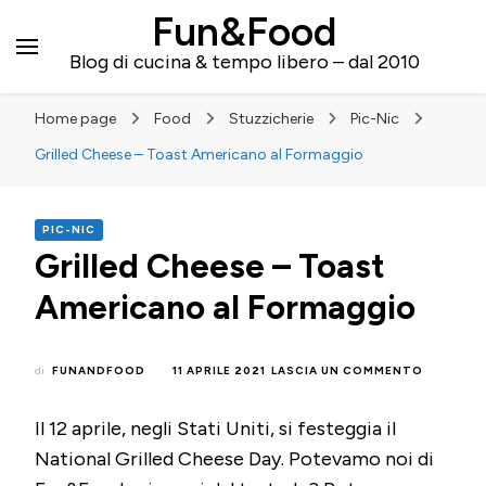
Fun&Food
Blog di cucina & tempo libero – dal 2010
Home page
Food
Stuzzicherie
Pic-Nic
Grilled Cheese – Toast Americano al Formaggio
PIC-NIC
Grilled Cheese – Toast
Americano al Formaggio
SU
di
FUNANDFOOD
11 APRILE 2021
LASCIA UN COMMENTO
GRILLED
CHEESE
Il 12 aprile, negli Stati Uniti, si festeggia il
–
TOAST
National Grilled Cheese Day. Potevamo noi di
AMERICA