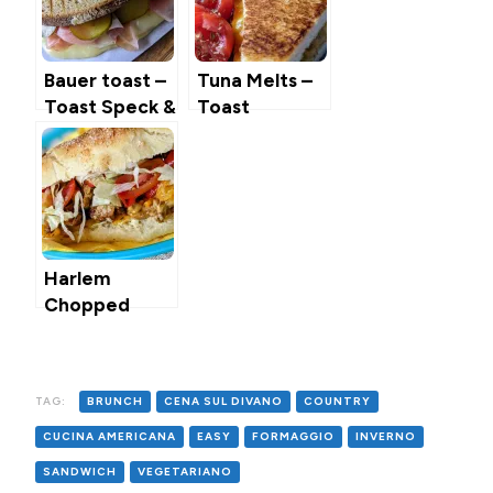
Bauer toast –
Tuna Melts –
Toast Speck &
Toast
Formaggio
Americani con
Altoatesino
Insalata di
Tonno
Harlem
Chopped
Cheese –
Panino con
Macinato &
TAG:
BRUNCH
CENA SUL DIVANO
COUNTRY
Formaggio
(anche in
CUCINA AMERICANA
EASY
FORMAGGIO
INVERNO
versione veg)
SANDWICH
VEGETARIANO